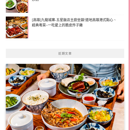
[高雄]九龍城寨-五星飯店主廚坐鎮!道地高雄港式點心、
經典粵菜~一吃愛上的脆皮炸子雞
近期文章