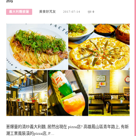
義大利麵披薩
美食好芃友
2017-07-14
0
蔥爆量的清炒義大利麵, 居然出現在 pizza店? 高雄鳳山區青年路上, 有新
潮工業風裝潢的pizza店, P…