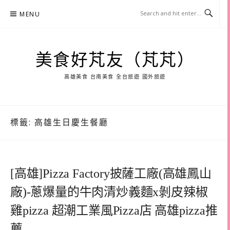
Skip
MENU
to
content
美食好芃友（芃芃）
高雄美食 台南美食 全台旅遊 國外旅遊
標籤:
高雄生日慶生餐廳
[高雄]Pizza Factory披薩工廠(高雄鳳山
廠)-蔥爆量的牛肉清炒義麵x剝皮辣椒
雞pizza 超潮工業風Pizza店 高雄pizza推
薦