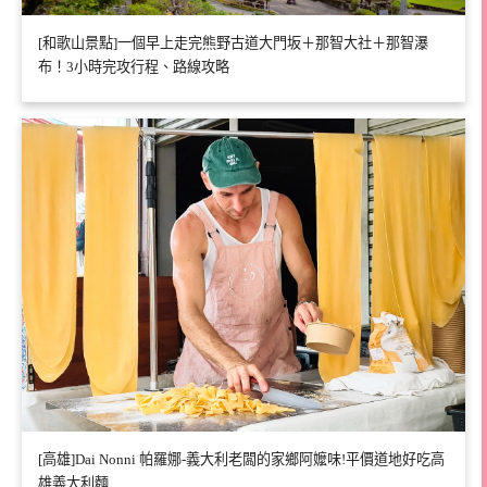
[和歌山景點]一個早上走完熊野古道大門坂＋那智大社＋那智瀑
布！3小時完攻行程、路線攻略
[高雄]Dai Nonni 帕羅娜-義大利老闆的家鄉阿嬤味!平價道地好吃高
雄義大利麵