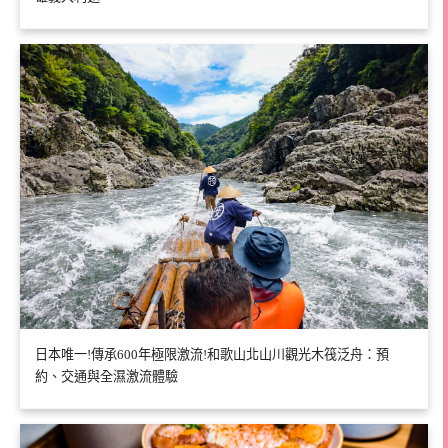
日本唯一!傳承600年極限激流!和歌山北山川觀光木筏泛舟：預
約、交通與全濕激流體驗