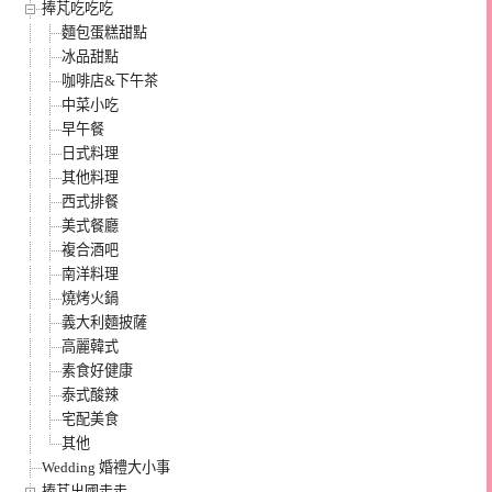
捧芃吃吃吃
麵包蛋糕甜點
冰品甜點
咖啡店&下午茶
中菜小吃
早午餐
日式料理
其他料理
西式排餐
美式餐廳
複合酒吧
南洋料理
燒烤火鍋
義大利麵披薩
高麗韓式
素食好健康
泰式酸辣
宅配美食
其他
Wedding 婚禮大小事
捧芃出國走走