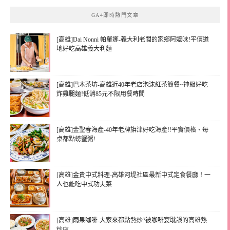
GA4即時熱門文章
[高雄]Dai Nonni 帕羅娜-義大利老闆的家鄉阿嬤味!平價道
地好吃高雄義大利麵
[高雄]巴木茶坊-高雄近40年老店泡沫紅茶簡餐~神級好吃
炸雞腿麵!低消85元不限用餐時間
[高雄]金聖春海產-40年老牌旗津好吃海產!!平實價格、每
桌都點螃蟹粥!
[高雄]金貴中式料理-高雄河堤社區最新中式定食餐廳！一
人也能吃中式功夫菜
[高雄]雨果咖啡-大家來都點熱炒?被咖啡宴耽誤的高雄熱
炒店