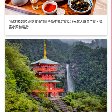
[高雄]麟粥宮-高雄文山特區全新中式定食!298元起大份量主食、豐
富小菜和湯品!