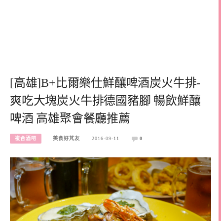
[高雄]B+比爾樂仕鮮釀啤酒炭火牛排-
爽吃大塊炭火牛排德國豬腳 暢飲鮮釀
啤酒 高雄聚會餐廳推薦
複合酒吧
美食好芃友
2016-09-11
0