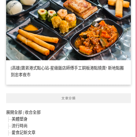
[高雄]寶弟港式點心站-星級飯店師傅手工銅板港點燒賣! 新地點搬
到忠孝夜市
文章分類
展開全部
|
收合全部
美體塑身
流行時尚
愛食記新文章