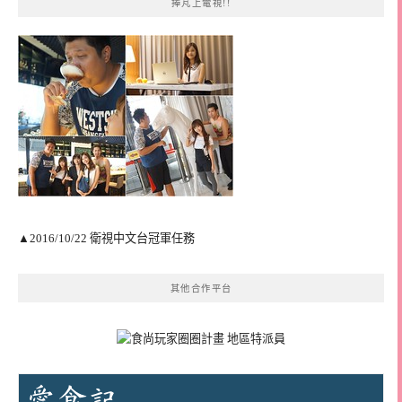
捧芃上電視!!
▲2016/10/22 衛視中文台冠軍任務
其他合作平台