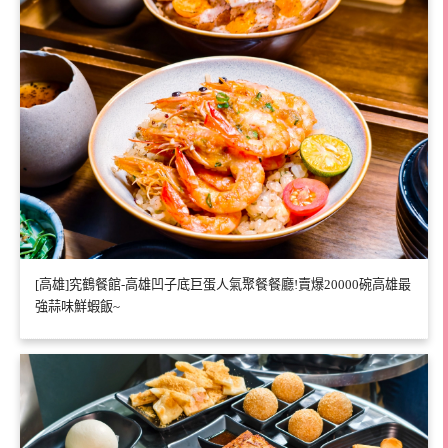
[高雄]究鶴餐館-高雄凹子底巨蛋人氣聚餐餐廳!賣爆20000碗高雄最
強蒜味鮮蝦飯~