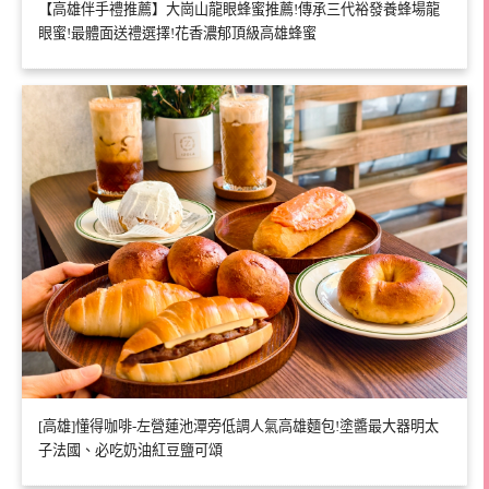
【高雄伴手禮推薦】大崗山龍眼蜂蜜推薦!傳承三代裕發養蜂場龍
眼蜜!最體面送禮選擇!花香濃郁頂級高雄蜂蜜
[高雄]懂得咖啡-左營蓮池潭旁低調人氣高雄麵包!塗醬最大器明太
子法國、必吃奶油紅豆鹽可頌