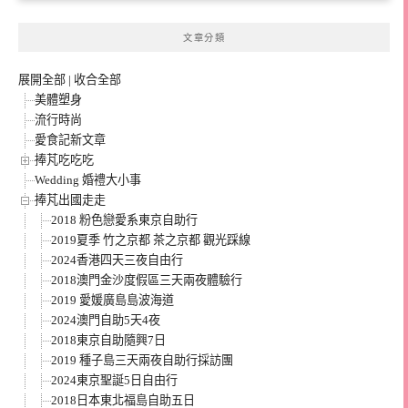
文章分類
展開全部
|
收合全部
美體塑身
流行時尚
愛食記新文章
捧芃吃吃吃
Wedding 婚禮大小事
捧芃出國走走
2018 粉色戀愛系東京自助行
2019夏季 竹之京都 茶之京都 觀光踩線
2024香港四天三夜自由行
2018澳門金沙度假區三天兩夜體驗行
2019 愛媛廣島島波海道
2024澳門自助5天4夜
2018東京自助隨興7日
2019 種子島三天兩夜自助行採訪團
2024東京聖誕5日自由行
2018日本東北福島自助五日