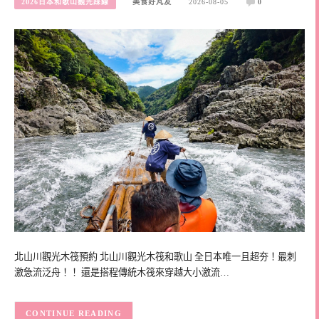
2026日本和歌山觀光踩線
美食好芃友
2026-08-05
0
北山川觀光木筏預約 北山川觀光木筏和歌山 全日本唯一且超夯！最刺
激急流泛舟！！ 還是搭程傳統木筏來穿越大小激流…
CONTINUE READING