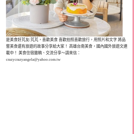
是美食好芃友/芃芃，喜歡美食 喜歡拍照喜歡旅行，用照片和文字 將品
嘗美食還有旅遊的故事分享給大家！ 高雄台南美食，國內國外旅遊文連
載中！ 美食住宿邀稿、交流分享～請來信：
crazycrazyangela@yahoo.com.tw