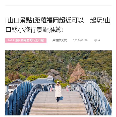
[山口景點]距離福岡超近可以一起玩!山
口縣小旅行景點推薦!
2025 瀨戶內海藝術行五日遊
美食好芃友
2025-03-28
0