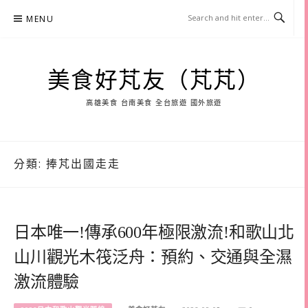
Skip
MENU
to
content
美食好芃友（芃芃）
高雄美食 台南美食 全台旅遊 國外旅遊
分類:
捧芃出國走走
日本唯一!傳承600年極限激流!和歌山北
山川觀光木筏泛舟：預約、交通與全濕
激流體驗