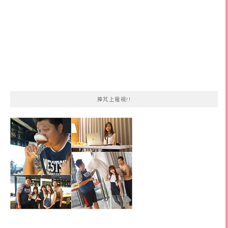
捧芃上電視!!