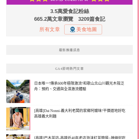
最新推播訊息
GA4即時熱門文章
日本唯一!傳承600年極限激流!和歌山北山川觀光木筏泛
舟：預約、交通與全濕激流體驗
[高雄]Dai Nonni-義大利老闆的家鄉阿嬤味!平價道地好吃
高雄義大利麵
[高雄]巴木茶坊-高雄近40年老店泡沫紅茶簡餐~神級好吃