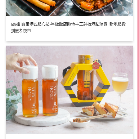
[高雄]寶弟港式點心站-星級飯店師傅手工銅板港點燒賣! 新地點搬
到忠孝夜市