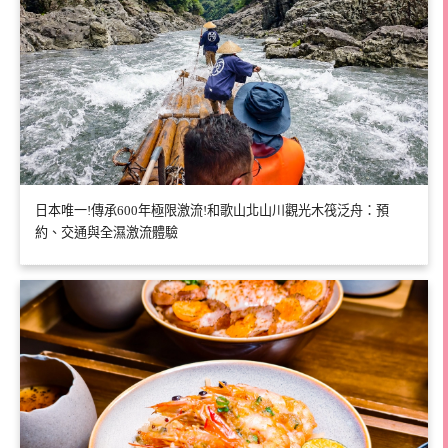
日本唯一!傳承600年極限激流!和歌山北山川觀光木筏泛舟：預
約、交通與全濕激流體驗