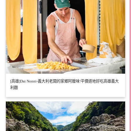
[高雄]Dai Nonni-義大利老闆的家鄉阿嬤味!平價道地好吃高雄義大
利麵