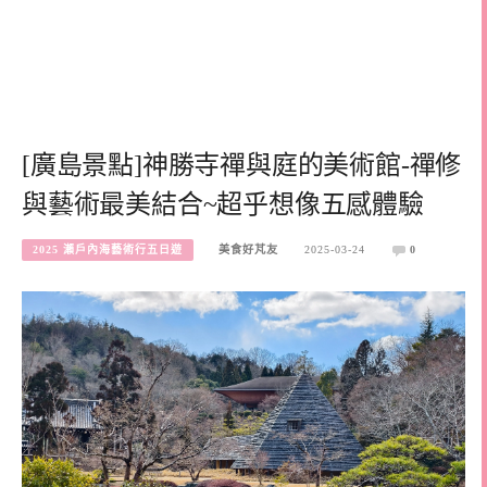
[廣島景點]神勝寺禪與庭的美術館-禪修
與藝術最美結合~超乎想像五感體驗
2025 瀨戶內海藝術行五日遊
美食好芃友
2025-03-24
0