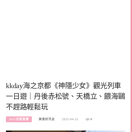
kkday海之京都《神隱少女》觀光列車
一日遊｜丹後赤松號、天橋立、餵海鷗
不趕路輕鬆玩
2025京都賞櫻
美食好芃友
2025-04-25
0