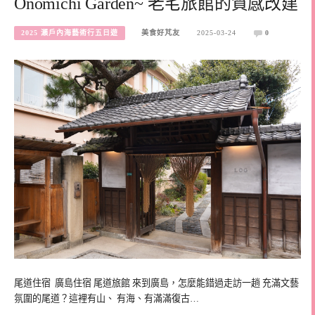
Onomichi Garden~ 老宅旅館的質感改建
2025 瀨戶內海藝術行五日遊
美食好芃友
2025-03-24
0
尾道住宿 廣島住宿 尾道旅館 來到廣島，怎麼能錯過走訪一趟 充滿文藝
氛圍的尾道？這裡有山、 有海、有滿滿復古…