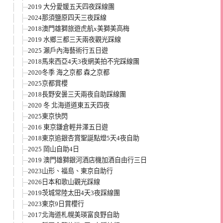
2019 大分愛媛五天四夜踩線團
2024那須鹽原四天三夜踩線
2018澳門雄獅旅遊虎航x美獅美高梅
2019 水鄉三都三天兩夜觀光踩線
2025 瀨戶內海藝術行五日遊
2018馬來西亞4天3夜網美拍不完踩線團
2020冬季 海之京都 森之京都
2025京都賞櫻
2018長野安曇三天兩夜自助踩線團
2020 冬 北海道道東五天四夜
2025東京快閃
2016 東京鎌倉輕井澤五日遊
2018東京追銀杏賞聖誕點燈5天4夜自助
2025 岡山自助4日
2019 澳門雄獅銀河酒店機加酒自由行三日
2023山形、福島、東京自助行
2026日本和歌山觀光踩線
2019茨城常陸太田4天3夜踩線團
2023東京9日賞櫻行
2017北海道札幌美瑛富良野自助