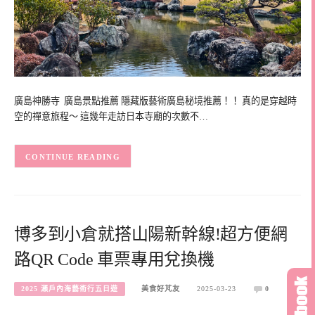
廣島神勝寺 廣島景點推薦 隱藏版藝術廣島秘境推薦！！ 真的是穿越時
空的禪意旅程～ 這幾年走訪日本寺廟的次數不…
CONTINUE READING
博多到小倉就搭山陽新幹線!超方便網
路QR Code 車票專用兌換機
2025 瀨戶內海藝術行五日遊
美食好芃友
2025-03-23
0