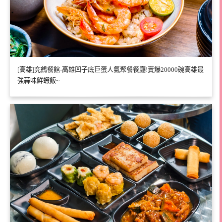
[高雄]究鶴餐館-高雄凹子底巨蛋人氣聚餐餐廳!賣爆20000碗高雄最
強蒜味鮮蝦飯~