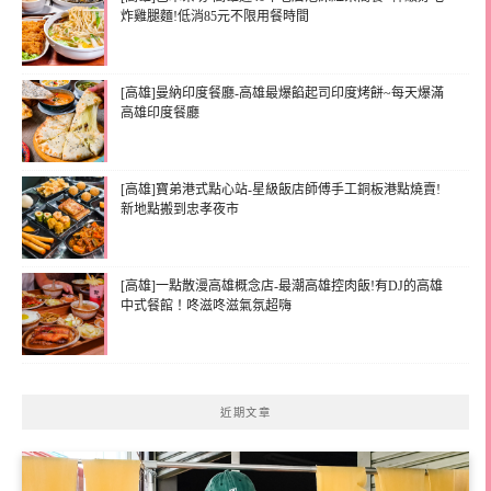
炸雞腿麵!低消85元不限用餐時間
[高雄]曼納印度餐廳-高雄最爆餡起司印度烤餅~每天爆滿
高雄印度餐廳
[高雄]寶弟港式點心站-星級飯店師傅手工銅板港點燒賣!
新地點搬到忠孝夜市
[高雄]一點散漫高雄概念店-最潮高雄控肉飯!有DJ的高雄
中式餐館！咚滋咚滋氣氛超嗨
近期文章