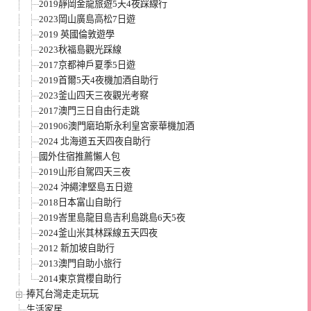
2019靜岡金龍旅遊5天4夜踩線行
2023岡山廣島高松7日遊
2019 英國倫敦遊學
2023秋福島觀光踩線
2017京都神戶夏季5日遊
2019首爾5天4夜機加酒自助行
2023釜山四天三夜觀光考察
2017澳門三日自由行走跳
201906澳門磨珀斯永利皇宮豪華機加酒
2024 北海道五天四夜自助行
國外住宿推薦懶人包
2019山形自駕四天三夜
2024 沖繩津堅島五日遊
2018日本富山自助行
2019峇里島龍目島吉利島跳島6天5夜
2024釜山米其林踩線五天四夜
2012 新加坡自助行
2013澳門自助小旅行
2014東京賞櫻自助行
捧芃台灣走走玩玩
生活家居