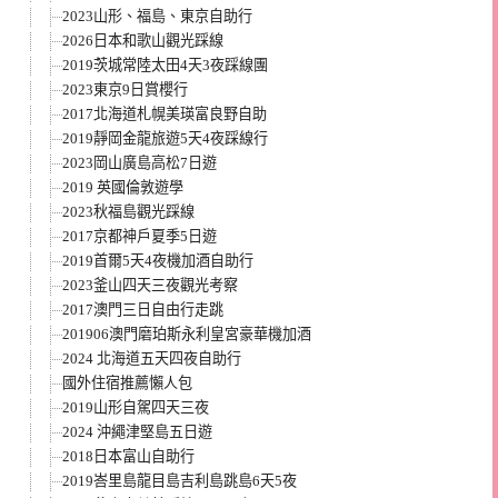
2023山形、福島、東京自助行
2026日本和歌山觀光踩線
2019茨城常陸太田4天3夜踩線團
2023東京9日賞櫻行
2017北海道札幌美瑛富良野自助
2019靜岡金龍旅遊5天4夜踩線行
2023岡山廣島高松7日遊
2019 英國倫敦遊學
2023秋福島觀光踩線
2017京都神戶夏季5日遊
2019首爾5天4夜機加酒自助行
2023釜山四天三夜觀光考察
2017澳門三日自由行走跳
201906澳門磨珀斯永利皇宮豪華機加酒
2024 北海道五天四夜自助行
國外住宿推薦懶人包
2019山形自駕四天三夜
2024 沖繩津堅島五日遊
2018日本富山自助行
2019峇里島龍目島吉利島跳島6天5夜