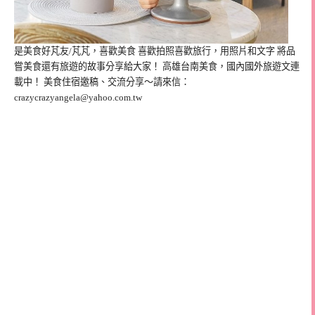
是美食好芃友/芃芃，喜歡美食 喜歡拍照喜歡旅行，用照片和文字 將品
嘗美食還有旅遊的故事分享給大家！ 高雄台南美食，國內國外旅遊文連
載中！ 美食住宿邀稿、交流分享～請來信：
crazycrazyangela@yahoo.com.tw