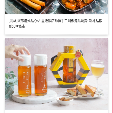
[高雄]寶弟港式點心站-星級飯店師傅手工銅板港點燒賣! 新地點搬
到忠孝夜市