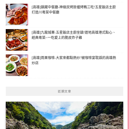
[高雄]韻藏中餐廳-神級炭烤掛爐烤鴨三吃!五星飯店主廚
打造川粵菜中餐廳
[高雄]九龍城寨-五星飯店主廚坐鎮!道地高雄港式點心、
經典粵菜~一吃愛上的脆皮炸子雞
[高雄]雨果咖啡-大家來都點熱炒?被咖啡宴耽誤的高雄熱
炒店
近期文章