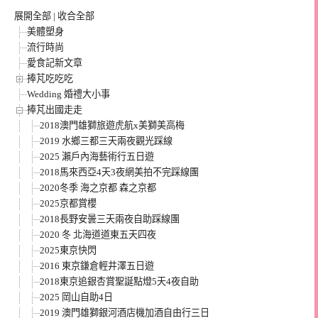
展開全部
|
收合全部
美體塑身
流行時尚
愛食記新文章
捧芃吃吃吃
Wedding 婚禮大小事
捧芃出國走走
2018澳門雄獅旅遊虎航x美獅美高梅
2019 水鄉三都三天兩夜觀光踩線
2025 瀨戶內海藝術行五日遊
2018馬來西亞4天3夜網美拍不完踩線團
2020冬季 海之京都 森之京都
2025京都賞櫻
2018長野安曇三天兩夜自助踩線團
2020 冬 北海道道東五天四夜
2025東京快閃
2016 東京鎌倉輕井澤五日遊
2018東京追銀杏賞聖誕點燈5天4夜自助
2025 岡山自助4日
2019 澳門雄獅銀河酒店機加酒自由行三日