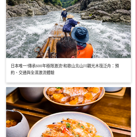
日本唯一!傳承600年極限激流!和歌山北山川觀光木筏泛舟：預
約、交通與全濕激流體驗