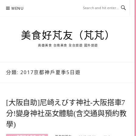
Skip
MENU
to
content
美食好芃友（芃芃）
高雄美食 台南美食 全台旅遊 國外旅遊
分類:
2017京都神戶夏季5日遊
[大阪自助]尼崎えびす神社-大阪搭車7
分!變身神社巫女體驗(含交通與預約教
學)