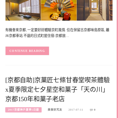
有機會來京都, 一定要好好體驗京町風情. 位在保留古京都味島原區, 離
JR京都車站 不遠的日式町屋住宿-京都旅…
CONTINUE READING
[京都自助]京菓匠七條甘春堂喫茶體驗
x夏季限定七夕星空和菓子「天の川」
京都150年和菓子老店
2017京都神戶夏季5日遊
美食好芃友
2017-07-11
0