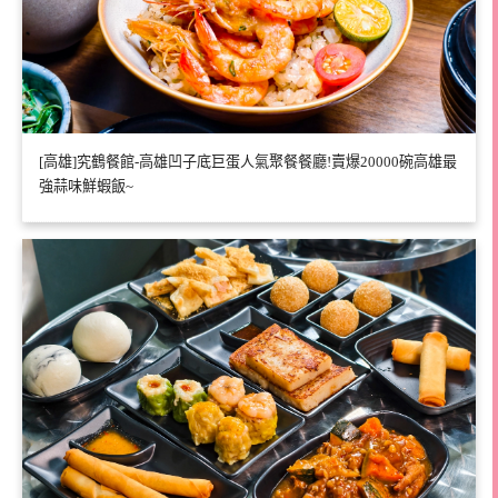
[高雄]究鶴餐館-高雄凹子底巨蛋人氣聚餐餐廳!賣爆20000碗高雄最
強蒜味鮮蝦飯~