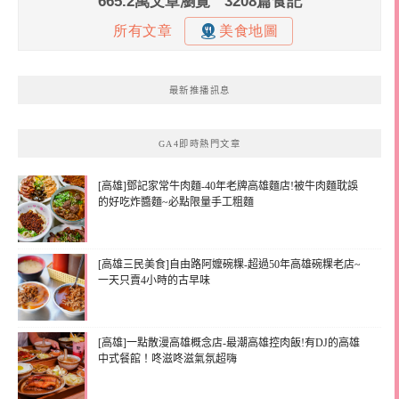
最新推播訊息
GA4即時熱門文章
[高雄]鄧記家常牛肉麵-40年老牌高雄麵店!被牛肉麵耽誤
的好吃炸醬麵~必點限量手工粗麵
[高雄三民美食]自由路阿嬤碗粿-超過50年高雄碗粿老店~
一天只賣4小時的古早味
[高雄]一點散漫高雄概念店-最潮高雄控肉飯!有DJ的高雄
中式餐館！咚滋咚滋氣氛超嗨