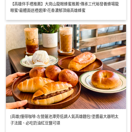
【高雄伴手禮推薦】大崗山龍眼蜂蜜推薦!傳承三代裕發養蜂場龍
眼蜜!最體面送禮選擇!花香濃郁頂級高雄蜂蜜
[高雄]懂得咖啡-左營蓮池潭旁低調人氣高雄麵包!塗醬最大器明太
子法國、必吃奶油紅豆鹽可頌