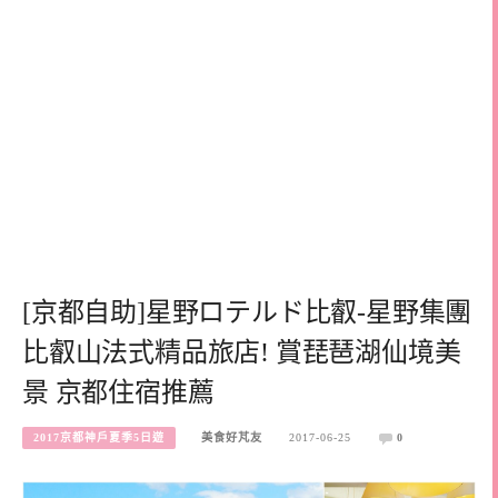
[京都自助]星野ロテルド比叡-星野集團
比叡山法式精品旅店! 賞琵琶湖仙境美
景 京都住宿推薦
2017京都神戶夏季5日遊
美食好芃友
2017-06-25
0