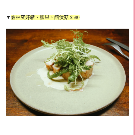
▼
雲林究好豬、腰果、醋漬菇 $580