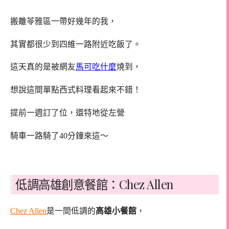
搬離苓雅區一帶好幾年的我，
其實都很少到四維一路附近吃飯了。
這天真的是被網友
馬可吃什麼
燒到，
想說這間單點西式料理看起來不錯！
提前一週訂了位，還特地從左營
騎車一路騎了40分鐘來這～
低調高雄創意餐館：Chez Allen
Chez Allen
是一間低調的
高雄小餐館
，