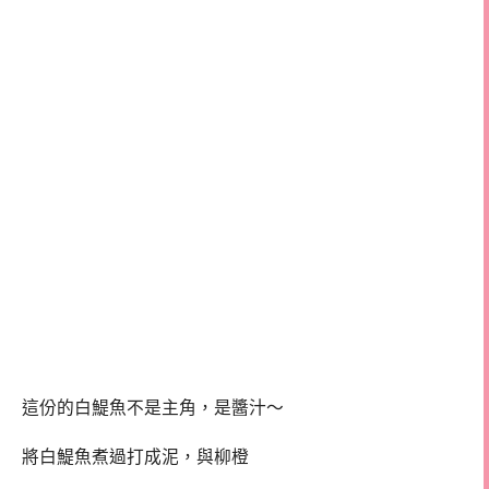
這份的白鯷魚不是主角，是醬汁～
將白鯷魚煮過打成泥，與柳橙