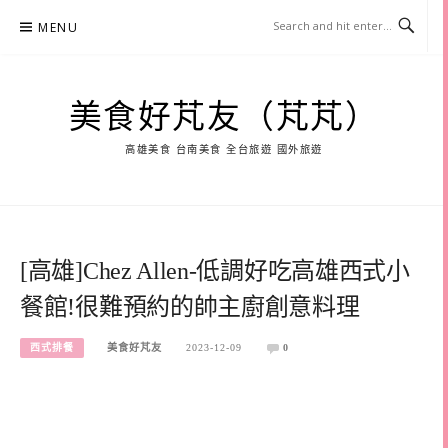
Skip
MENU
to
content
美食好芃友（芃芃）
高雄美食 台南美食 全台旅遊 國外旅遊
[高雄]Chez Allen-低調好吃高雄西式小
餐館!很難預約的帥主廚創意料理
西式排餐
美食好芃友
2023-12-09
0