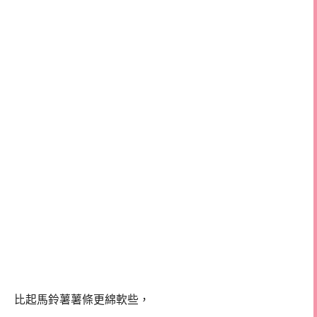
比起馬鈴薯薯條更綿軟些，