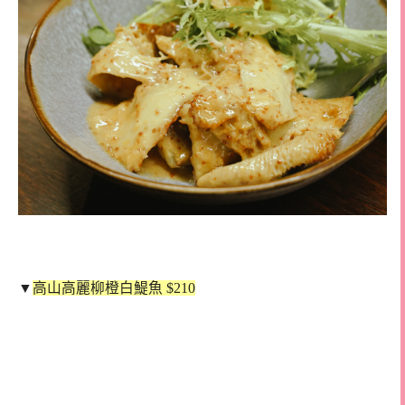
▼
高山高麗柳橙白鯷魚 $210