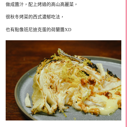
做成醬汁，配上烤過的高山高麗菜，
很秋冬烤菜的西式濃郁吃法，
也有點像班尼迪克蛋的荷蘭醬XD