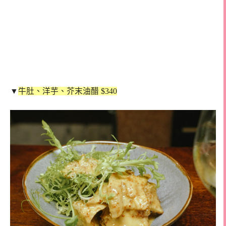
▼
牛肚、洋芋、芥末油醋 $340