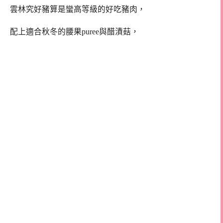
雲林究好豬算是蠻高等級的好吃豬肉，
配上適合秋冬的腰果puree與醋漬菇，