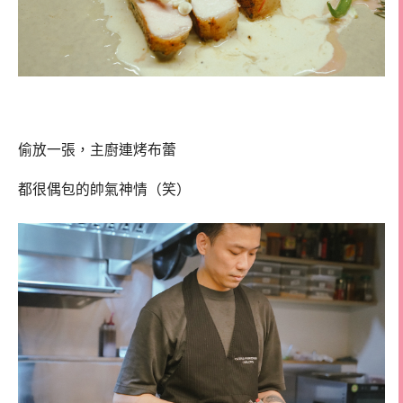
偷放一張，主廚連烤布蕾
都很偶包的帥氣神情（笑）