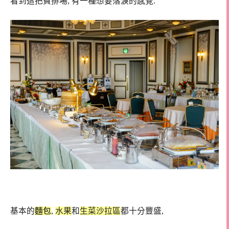
看到這把費排場, 有一種想要落淚的感覺.
基本的
麵包
,
水果
和
生菜沙拉區
都十分豐盛,