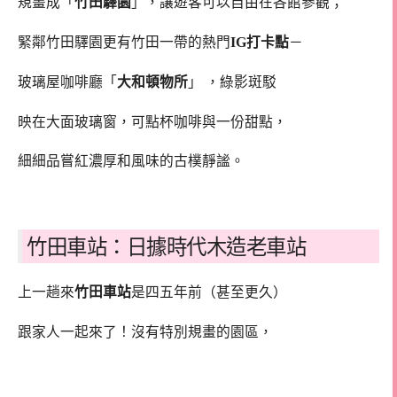
規畫成「
竹田驛園
」，讓遊客可以自由在各館參觀；
緊鄰竹田驛園更有竹田一帶的熱門
IG打卡點
－
玻璃屋咖啡廳「
大和頓物所
」 ，綠影斑駁
映在大面玻璃窗，可點杯咖啡與一份甜點，
細細品嘗紅濃厚和風味的古樸靜謐。
竹田車站：日據時代木造老車站
上一趟來
竹田車站
是四五年前（甚至更久）
跟家人一起來了！沒有特別規畫的園區，