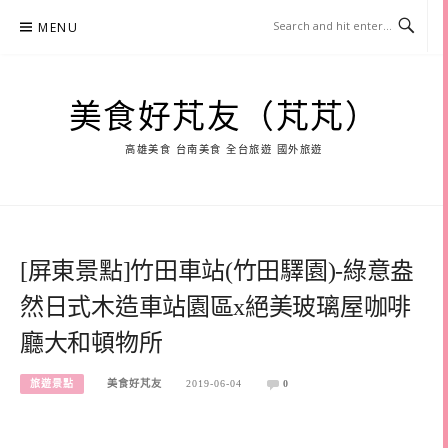
Skip
MENU
to
content
美食好芃友（芃芃）
高雄美食 台南美食 全台旅遊 國外旅遊
[屏東景點]竹田車站(竹田驛園)-綠意盎
然日式木造車站園區x絕美玻璃屋咖啡
廳大和頓物所
旅遊景點
美食好芃友
2019-06-04
0