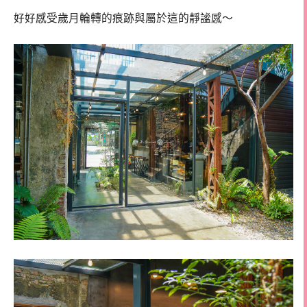
好好感受歲月輪轉的痕跡與屬於這的靜謐感～