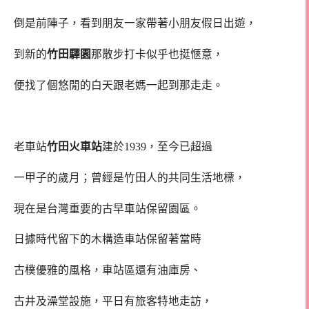
倒是前陣子，看到朋友一家帶著小朋友假日出遊，
到新的
竹田驛園
那散步打卡似乎也挺愜意，
便找了個悠閒的白天跟老媽一起到那走走。
老車站
竹田火車站
建於1939，至今已超過
一甲子的歲月；曾經是竹田人的共同生活地標，
現在是台灣重要的古早車站保留園區。
日據時代留下的木構造車站保留著當時
古樸優雅的風格，車站區還有油庫房、
古井及澡堂設施，平日有旅客特地走訪，