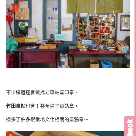
不少鐵道迷喜歡找老車站蓋印章，
竹田車站
也有！甚至除了車站章，
還多了許多跟當地文化相關的塗鴉章～