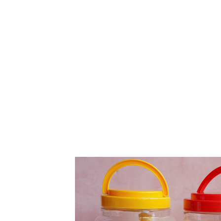
大眼蝦飛燕煉乳卡力 