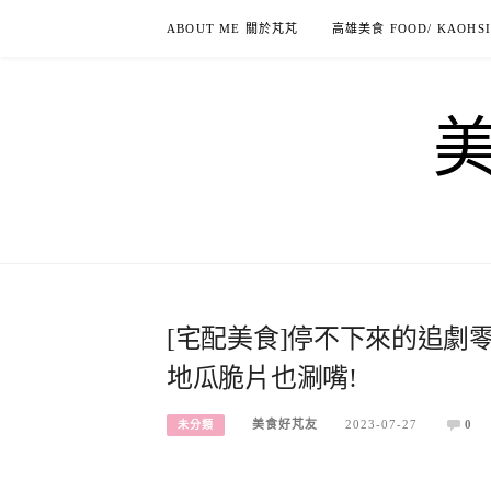
Skip
ABOUT ME 關於芃芃
高雄美食 FOOD/ KAOHS
to
content
[宅配美食]停不下來的追劇
地瓜脆片也涮嘴!
美食好芃友
2023-07-27
0
未分類