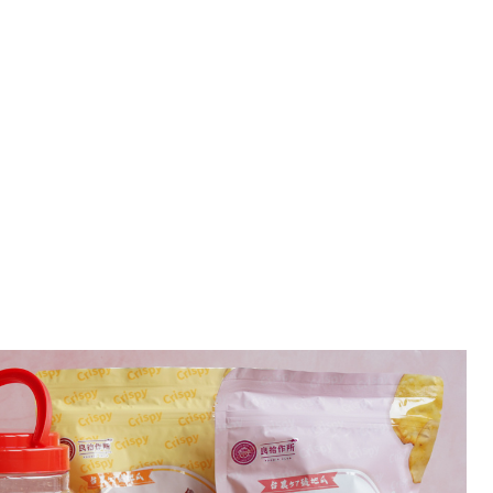
良拾作所地瓜脆片 追劇零嘴