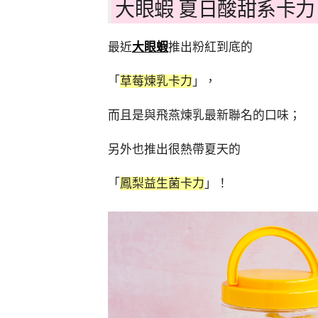
大眼蝦 夏日酸甜系卡力
最近
大眼蝦
推出粉紅到底的
「
草莓煉乳卡力
」，
而且是與飛燕煉乳最新聯名的口味；
另外也推出很熱帶夏天的
「
鳳梨益生菌卡力
」！