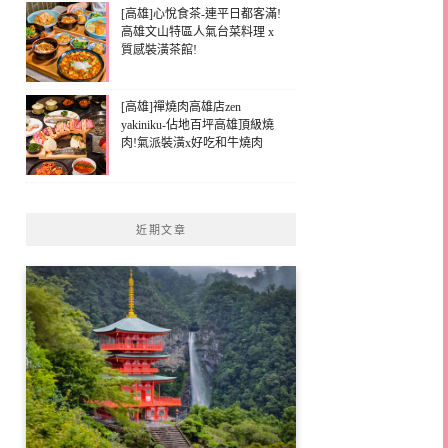
[高雄]心悅食茶-連平日都客滿!
高雄文山特區人氣台菜料理 x
質感裝潢茶館!
[高雄]禪燒肉高雄店zen
yakiniku-佔地百坪高雄頂級燒
肉!氣派裝潢x好吃和牛燒肉
近期文章