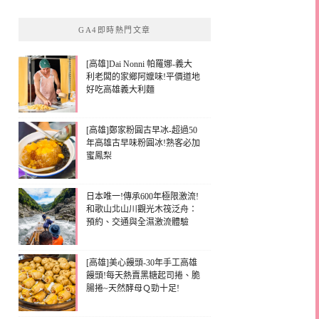
GA4即時熱門文章
[高雄]Dai Nonni 帕羅娜-義大
利老闆的家鄉阿嬤味!平價道地
好吃高雄義大利麵
[高雄]鄭家粉圓古早冰-超過50
年高雄古早味粉圓冰!熟客必加
蜜鳳梨
日本唯一!傳承600年極限激流!
和歌山北山川觀光木筏泛舟：
預約、交通與全濕激流體驗
[高雄]美心饅頭-30年手工高雄
饅頭!每天熱賣黑糖起司捲、脆
腸捲~天然酵母Ｑ勁十足!