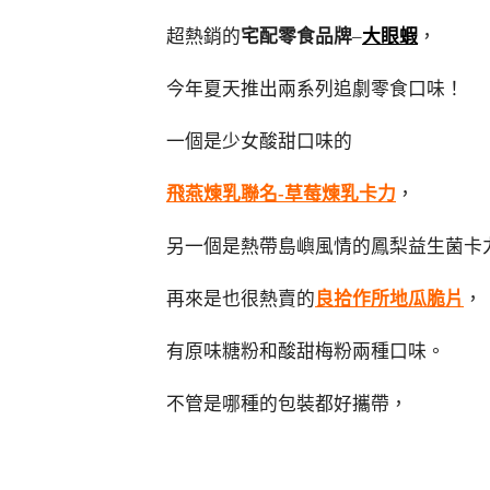
超熱銷的
宅配零食品牌
–
大眼蝦
，
今年夏天推出兩系列追劇零食口味！
一個是少女酸甜口味的
飛燕煉乳聯名-草莓煉乳卡力
，
另一個是熱帶島嶼風情的鳳梨益生菌卡
再來是也很熱賣的
良拾作所地瓜脆片
，
有原味糖粉和酸甜梅粉兩種口味。
不管是哪種的包裝都好攜帶，