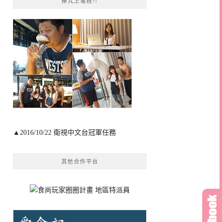
捧芃上電視!!
▲2016/10/22 衛視中文台冠軍任務
其他合作平台