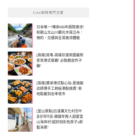
GA4即時熱門文章
日本唯一!傳承600年極限激流!
和歌山北山川觀光木筏泛舟：
預約、交通與全濕激流體驗
[高雄]常粵-高雄巨蛋商圈最新
家常港式餐廳! 必點脆皮炸子
雞!
[高雄]寶弟港式點心站-星級飯
店師傅手工銅板港點燒賣! 新
地點搬到忠孝夜市
[釜山景點]白淺灘文化村흰여
울문화마을-韓國年輕人超愛釜
山海岸村!超好拍彩色房子x蔚
藍海景!