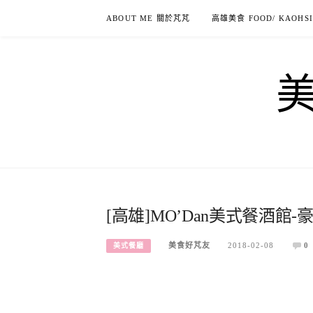
Skip
ABOUT ME 關於芃芃
高雄美食 FOOD/ KAOHS
to
content
[高雄]MO’Dan美式餐酒館
美食好芃友
2018-02-08
0
美式餐廳