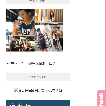
捧芃上電視!!
▲2016/10/22 衛視中文台冠軍任務
其他合作平台