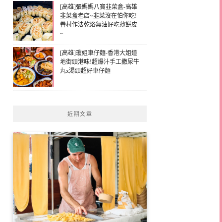
[高雄]張媽媽八寶韭菜盒-高雄
韭菜盒老店~韭菜沒在怕你吃!
眷村作法乾烙無油好吃薄餅皮
~
[高雄]瓊姐車仔麵-香港大姐道
地街頭港味!超爆汁手工撒尿牛
丸x湯頭超好車仔麵
近期文章