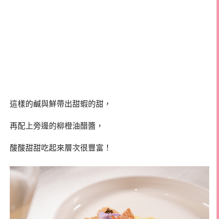
這樣的鹹與鮮帶出甜蝦的甜，
再配上旁邊的柳橙油醋醬，
酸酸甜甜吃起來層次很豐富！