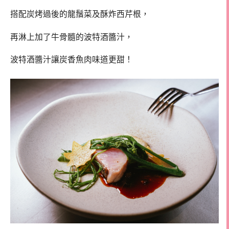
搭配炭烤過後的龍鬚菜及酥炸西芹根，
再淋上加了牛骨髓的波特酒醬汁，
波特酒醬汁讓炭香魚肉味道更甜！