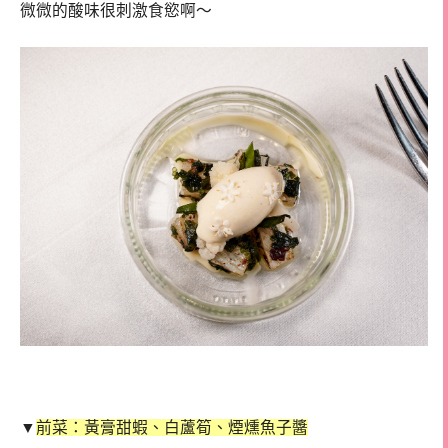
微微的酸味很刺激食慾啊～
▼
前菜：黃膏甜蝦、白蘆筍、煙燻魚子醬