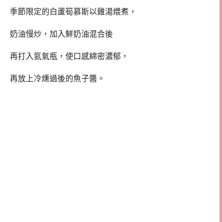
季節限定的白蘆筍慕斯以雞湯煨煮，
奶油慢炒，加入鮮奶油混合後
再打入氮氣瓶，使口感綿密濃郁，
再放上冷燻過後的魚子醬。