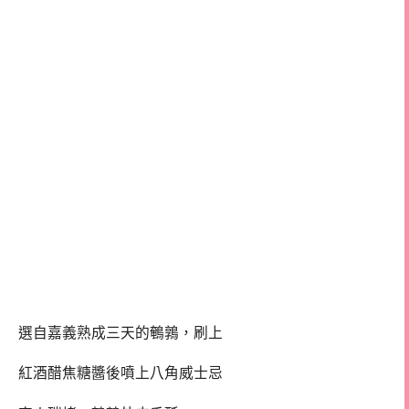
選自嘉義熟成三天的鵪鶉，刷上
紅酒醋焦糖醬後噴上八角威士忌