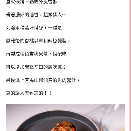
直火碳烤。鵪鶉外皮香酥，
帶著濃郁的酒香，超級迷人～
​旁邊兩種醬汁搭配，一種是
風乾後的杏桃以薑和辣椒醃製，
再製成橘色杏桃果醬，搭配吃
可以增加鵪鶉辛口的層次感；
最後淋上有馬山椒佃煮的雞肉醬汁，
真的讓人蠻難忘的！！