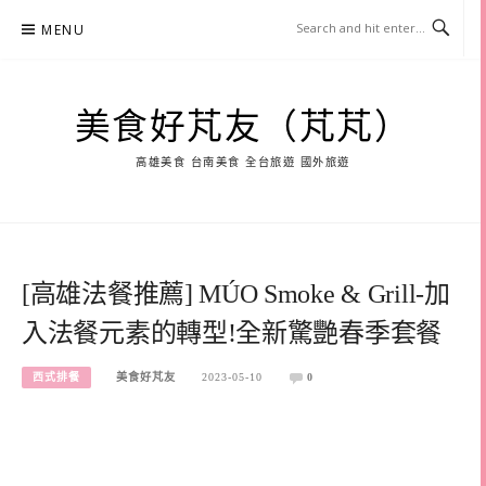
Skip
MENU
to
content
美食好芃友（芃芃）
高雄美食 台南美食 全台旅遊 國外旅遊
[高雄法餐推薦] MÚO Smoke & Grill-加
入法餐元素的轉型!全新驚艷春季套餐
西式排餐
美食好芃友
2023-05-10
0