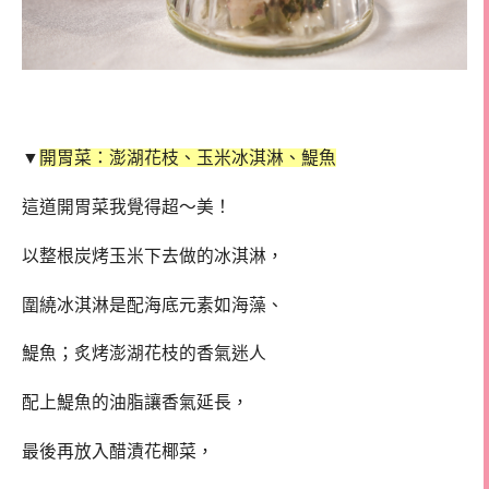
▼
開胃菜：澎湖花枝、玉米冰淇淋、鯷魚
這道開胃菜我覺得超～美！
以整根炭烤玉米下去做的冰淇淋，
圍繞冰淇淋是配海底元素如海藻、
鯷魚；炙烤澎湖花枝的香氣迷人
配上鯷魚的油脂讓香氣延長，
最後再放入醋漬花椰菜，