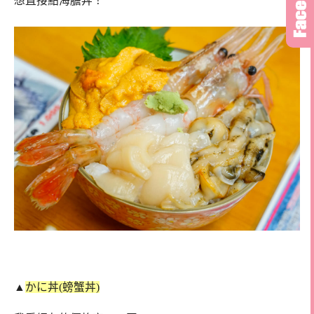
想直接點海膽丼！
▲
かに丼(螃蟹丼)