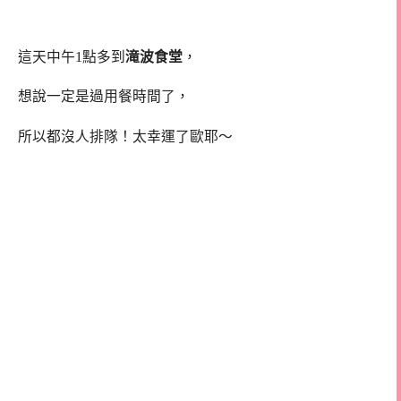
這天中午1點多到
滝波食堂
，
想說一定是過用餐時間了，
所以都沒人排隊！太幸運了歐耶～