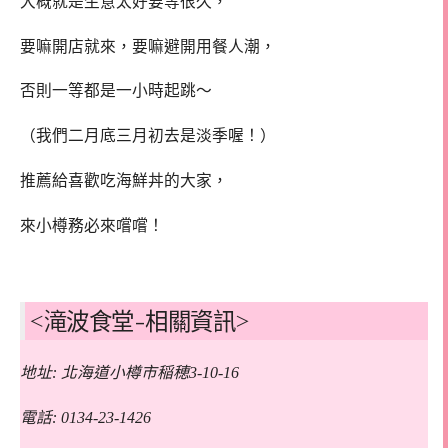
大概就是生意太好要等很久，
要嘛開店就來，要嘛避開用餐人潮，
否則一等都是一小時起跳～
（我們二月底三月初去是淡季喔！）
推薦給喜歡吃海鮮丼的大家，
來小樽務必來嚐嚐！
<滝波食堂-相關資訊>
地址: 北海道小樽市稲穂3-10-16
電話: 0134-23-1426