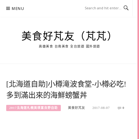
Skip
MENU
to
content
美食好芃友（芃芃）
高雄美食 台南美食 全台旅遊 國外旅遊
[北海道自助]小樽滝波食堂-小樽必吃!
多到滿出來的海鮮螃蟹丼
2017北海道札幌美瑛富良野自助
美食好芃友
2017-08-07
0