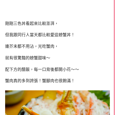
剛剛三色丼看起來比較澎湃，
但我跟同行人當天都比較愛這螃蟹丼！
連芥末都不用沾，光吃蟹肉，
就有很驚豔的螃蟹甜味～
配下方的醋飯，每一口背後都開小花～～
蟹肉真的多到誇張！蟹腳肉也很飽滿！