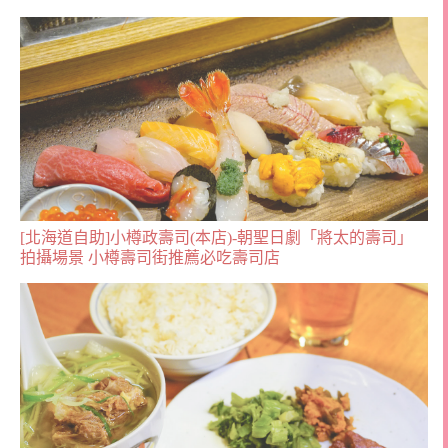
[北海道自助]小樽政壽司(本店)-朝聖日劇「將太的壽司」
拍攝場景 小樽壽司街推薦必吃壽司店