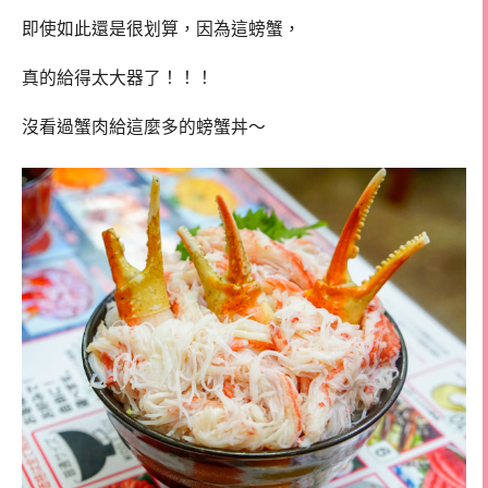
即使如此還是很划算，因為這螃蟹，
真的給得太大器了！！！
沒看過蟹肉給這麼多的螃蟹丼～