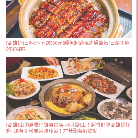
[高雄]旭日料理-不到500元!鰻魚超滿現烤鰻魚飯!日籍主廚
的家鄉味
[高雄]山頂居甕仔雞自由店 -不用跑山！超香好吃高雄甕仔
雞~還有多樣厲害熱炒菜！左營聚餐好據點！