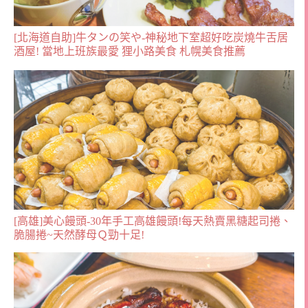
[北海道自助]牛タンの笑や-神秘地下室超好吃炭燒牛舌居
酒屋! 當地上班族最愛 狸小路美食 札幌美食推薦
[高雄]美心饅頭-30年手工高雄饅頭!每天熱賣黑糖起司捲、
脆腸捲~天然酵母Ｑ勁十足!