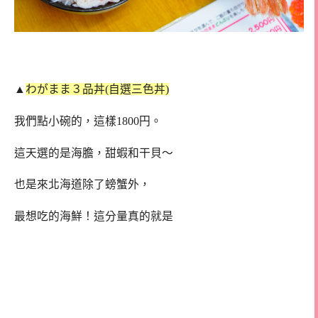
▲
わがまま３品丼(自選三色丼)
我們點小碗的，這樣1800円。
這天選的是海膽，甜蝦和干貝～
也是來北海道除了螃蟹外，
最想吃的海鮮！這分量真的就是