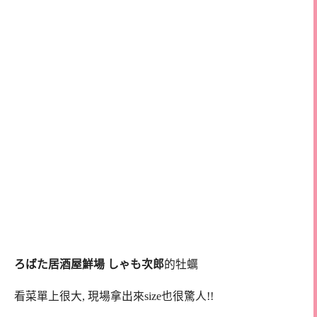
ろばた居酒屋鮮場 しゃも次郎
的牡蠣
看菜單上很大, 現場拿出來size也很驚人!!