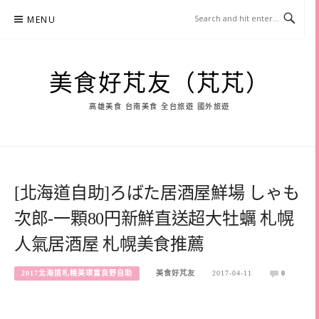
Skip
MENU
to
content
美食好芃友（芃芃）
高雄美食 台南美食 全台旅遊 國外旅遊
[北海道自助]ろばた居酒屋鮮場 しゃも
次郎-一顆80円新鮮直送超大牡蠣 札幌
人氣居酒屋 札幌美食推薦
2017北海道札幌美瑛富良野自助
美食好芃友
2017-04-11
0