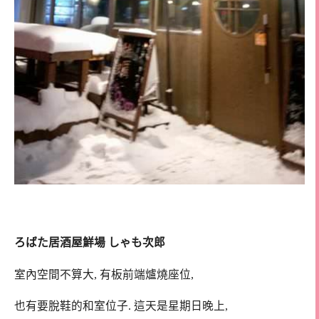
ろばた居酒屋鮮場 しゃも次郎
室內空間不算大, 有板前端爐燒座位,
也有要脫鞋的和室位子. 這天是星期日晚上,