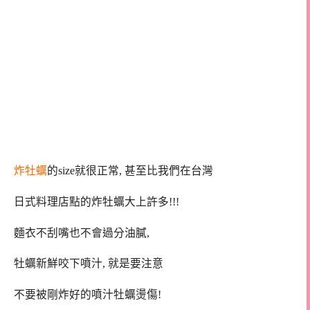
炸牡蠣
的size就很正常, 甚至比我們在台灣
日式料理店點的炸牡蠣大上許多!!!
麵衣不刮嘴也不會過分油膩,
牡蠣新鮮咬下噴汁, 就是要注意
不要被剛炸好的噴汁牡蠣燙傷!