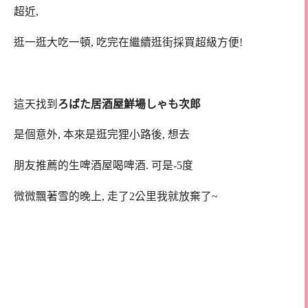
超近,
逛一逛大吃一頓, 吃完在繼續逛街採買超級方便!
這天找到
ろばた居酒屋鮮場しゃも次郎
是個意外, 本來是逛完狸小路後, 想去
朋友推薦的生啤酒屋喝啤酒. 可是-5度
微微飄著雪的晚上, 走了2公里我就放棄了~