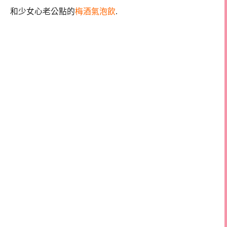
和少女心老公點的
梅酒氣泡飲
.