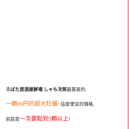
ろばた居酒屋鮮場 しゃも次郎
最厲害的,
一顆80円的超大牡蠣~
這麼便宜的價格,
一次要點到5顆以上
前提是
!