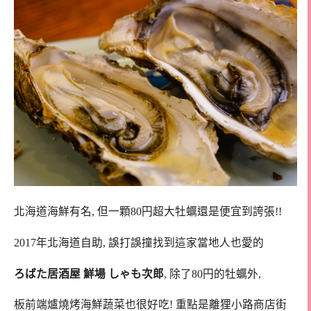
北海道海鮮有名, 但一顆80円超大牡蠣還是便宜到誇張!!
2017年北海道自助, 誤打誤撞找到這家當地人也愛的
ろばた居酒屋 鮮場 しゃも次郎
, 除了80円的牡蠣外,
板前端爐燒烤海鮮蔬菜也很好吃! 重點是離狸小路商店街