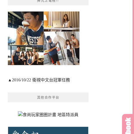
捧芃上電視!!
▲2016/10/22 衛視中文台冠軍任務
其他合作平台