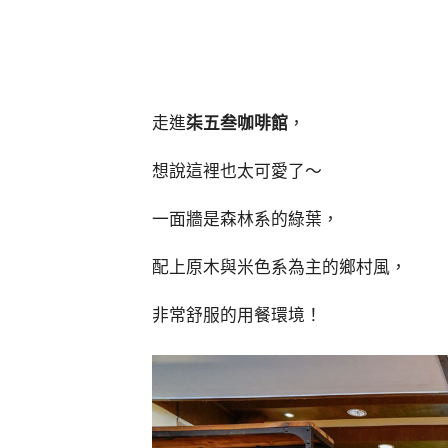
走進
柒五叁咖啡館
，
想說這裡也太可愛了～
一面牆是森林系的綠葉，
配上原木與米色系為主的鄉村風，
非常舒服的用餐環境！