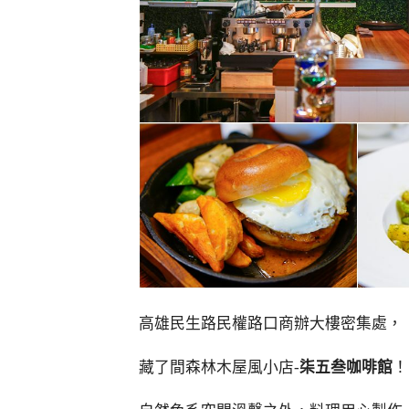
高雄民生路民權路口商辦大樓密集處，
藏了間森林木屋風小店-
柒五叁咖啡館
！