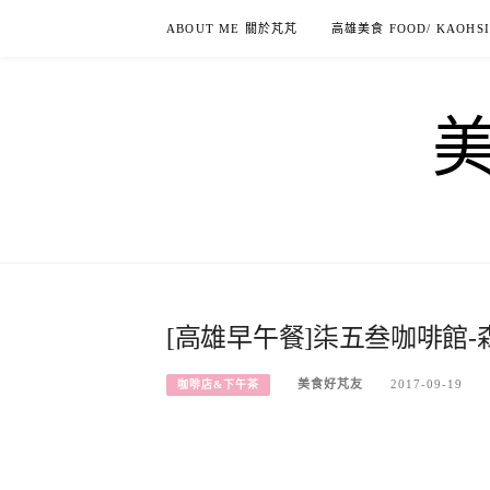
Skip
ABOUT ME 關於芃芃
高雄美食 FOOD/ KAOHS
to
content
[高雄早午餐]柒五叁咖啡館
美食好芃友
2017-09-19
咖啡店&下午茶