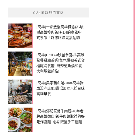
GA4即時熱門文章
[高雄]一點散漫高雄概念店-最
潮高雄控肉飯!有DJ的高雄中
式餐館！咚滋咚滋氣氛超嗨
[高雄]Chill eat秋邑食廚-北高雄
聚餐餐廳首選!氣氛爆棚美式貨
櫃庭院餐廳~麻辣鱸魚燒和義
大利燉飯超推!
[高雄]吳家豬血湯-70年高雄豬
血湯老店!肉骨湯加炒米粉台味
高雄早餐
[高雄]鄧記家常牛肉麵-40年老
牌高雄麵店!被牛肉麵耽誤的好
吃炸醬麵~必點限量手工粗麵