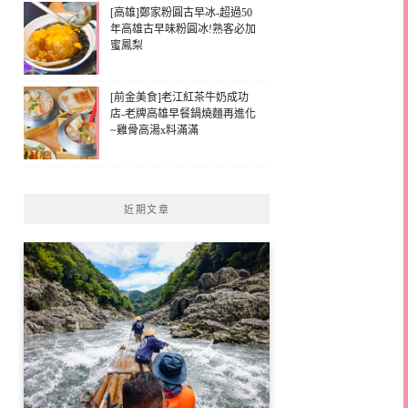
[高雄]鄭家粉圓古早冰-超過50
年高雄古早味粉圓冰!熟客必加
蜜鳳梨
[前金美食]老江紅茶牛奶成功
店-老牌高雄早餐鍋燒麵再進化
~雞骨高湯x料滿滿
近期文章