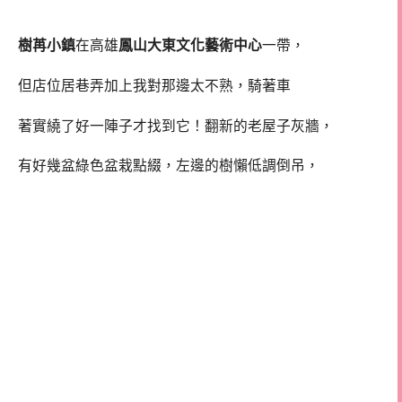
樹苒小鎮
在高雄
鳳山大東文化藝術中心
一帶，
但店位居巷弄加上我對那邊太不熟，騎著車
著實繞了好一陣子才找到它！翻新的老屋子灰牆，
有好幾盆綠色盆栽點綴，左邊的樹懶低調倒吊，