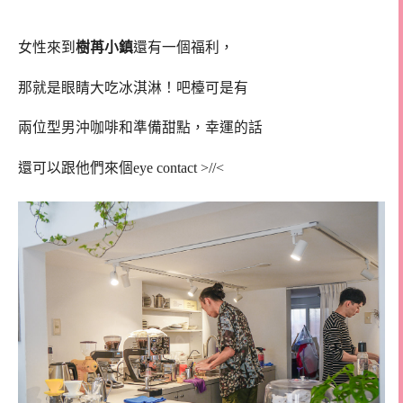
女性來到
樹苒小鎮
還有一個福利，
那就是眼睛大吃冰淇淋！吧檯可是有
兩位型男沖咖啡和準備甜點，幸運的話
還可以跟他們來個eye contact >//<