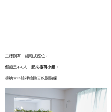
二樓則有一組和式座位，
假如是4~6人一起來
樹苒小鎮
，
很適合坐這裡唷聊天吃甜點喔！