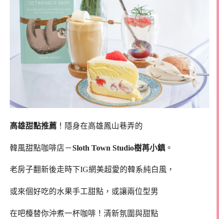
高雄甜點推薦
！隱身在高雄鳳山巷弄的
韓風甜點咖啡店－
Sloth Town Studio樹苒小鎮
。
老房子翻新後走時下IG網美超愛的韓系純白風，
或來個好吃的水果手工甜點，或讓兩位型男
在吧檯替你沖煮一杯咖啡！清新氛圍與甜點