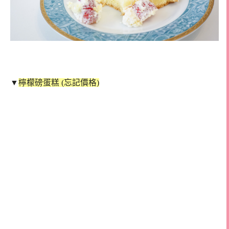
▼
檸檬磅蛋糕 (忘記價格)