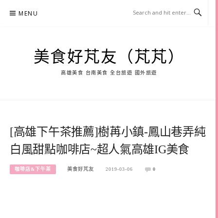
Skip
MENU
to
content
美食好芃友（芃芃）
高雄美食 台南美食 全台旅遊 國外旅遊
[高雄下午茶推薦]樹苒小鎮-鳳山巷弄純
白風甜點咖啡店~超人氣高雄IG美食
咖啡店&下午茶
美食好芃友
2019-03-06
0