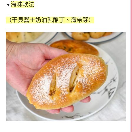
海味軟法
▼
（干貝醬＋奶油乳酪丁、海帶芽）