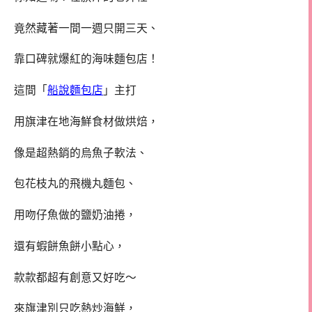
竟然藏著一間一週只開三天、
靠口碑就爆紅的海味麵包店！
這間「
船說麵包店
」主打
用旗津在地海鮮食材做烘焙，
像是超熱銷的烏魚子軟法、
包花枝丸的飛機丸麵包、
用吻仔魚做的鹽奶油捲，
還有蝦餅魚餅小點心，
款款都超有創意又好吃～
來旗津別只吃熱炒海鮮，