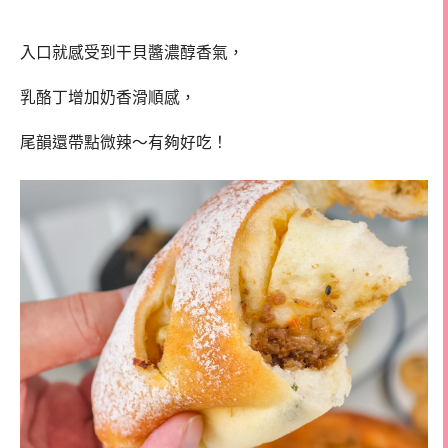
入口就感受到干貝醬濃醇香氣，
乳酪丁增加奶香滑順感，
尾韻還帶點微辣～有夠好吃！