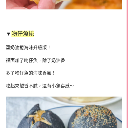
▼
吻仔魚捲
鹽奶油捲海味升級版！
裡面加了吻仔魚，除了奶油香
多了吻仔魚的海味香氣！
吃起來鹹香不膩，還有小驚喜感～