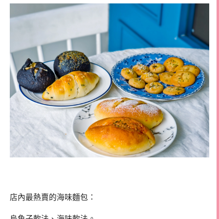
店內最熱賣的海味麵包：
烏魚子軟法、海味軟法。