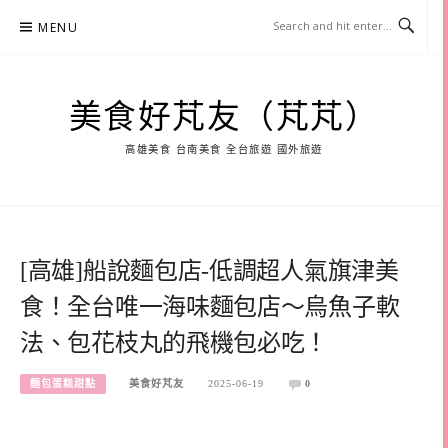
Skip
MENU
to
content
美食好芃友（芃芃）
高雄美食 台南美食 全台旅遊 國外旅遊
[高雄]船說麵包店-低調超人氣旗津美
食！全台唯一海味麵包店～烏魚子軟
法、包花枝丸的飛機包必吃！
麵包蛋糕甜點
美食好芃友
2025-06-19
0