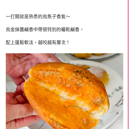
一打開就是熟悉的烏魚子香氣～
烏金抹醬鹹香中帶很特別的曬乾鹹香，
配上蓬鬆軟法，越咬越有層次！