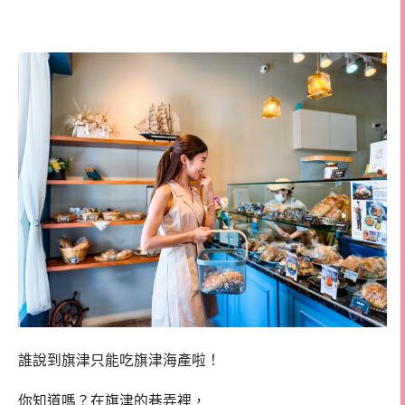
包店
誰說到旗津只能吃旗津海產啦！
你知道嗎？在旗津的巷弄裡，