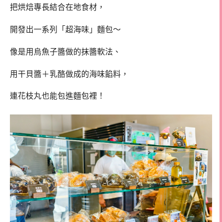
把烘焙專長結合在地食材，
開發出一系列「超海味」麵包～
像是用烏魚子醬做的抹醬軟法、
用干貝醬＋乳酪做成的海味餡料，
連花枝丸也能包進麵包裡！