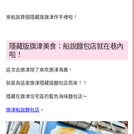
來船說買個隱藏版旗津伴手禮啦！
隱藏版旗津美食：船說麵包店就在巷內
啦！
這次去旗津除了來吃旗津海產，
就是為這家旗津隱藏版麵包店而來！！
隱藏在旗津住宅區的藍色海味麵包店～
旗津船說麵包店
。