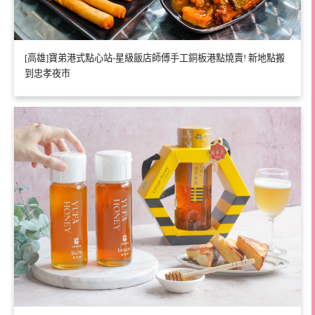
[高雄]寶弟港式點心站-星級飯店師傅手工銅板港點燒賣! 新地點搬
到忠孝夜市