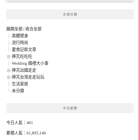
文章分類
展開全部
|
收合全部
美體塑身
流行時尚
愛食記新文章
捧芃吃吃吃
Wedding 婚禮大小事
捧芃出國走走
捧芃台灣走走玩玩
生活家居
未分類
今日瀏覽
今日人氣：461
累積人氣：61,895,146