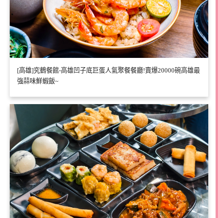
[高雄]究鶴餐館-高雄凹子底巨蛋人氣聚餐餐廳!賣爆20000碗高雄最
強蒜味鮮蝦飯~