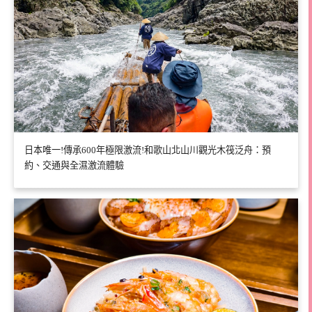
日本唯一!傳承600年極限激流!和歌山北山川觀光木筏泛舟：預
約、交通與全濕激流體驗