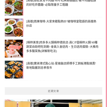
[高雄]鄧記家常牛肉麵-40年老牌高雄麵店!被牛肉麵耽誤
的好吃炸醬麵~必點限量手工粗麵
[高雄]雨果咖啡-大家來都點熱炒?被咖啡宴耽誤的高雄熱
炒店
[楠梓美食]肉多多火鍋楠梓德民店-高C/P值楠梓火鍋!40種
蔬菜自助吧吃到飽~會員入會送肉、生日送肉蛋糕~大推肉
多多酸菜魚(詳解新吃法)
[高雄]寶弟港式點心站-星級飯店師傅手工銅板港點燒賣!
新地點搬到忠孝夜市
近期文章