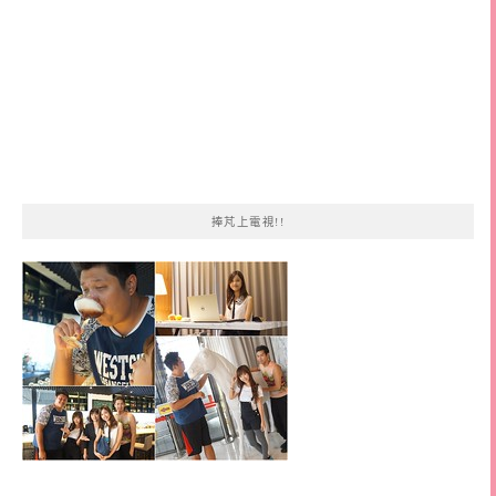
捧芃上電視!!