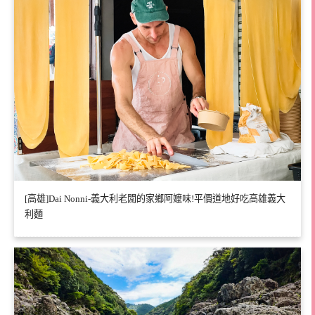
[高雄]Dai Nonni-義大利老闆的家鄉阿嬤味!平價道地好吃高雄義大
利麵