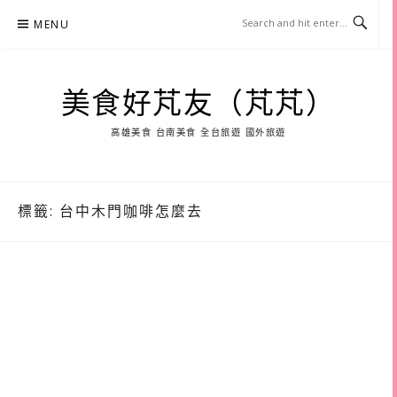
Skip
MENU
to
content
美食好芃友（芃芃）
高雄美食 台南美食 全台旅遊 國外旅遊
標籤:
台中木門咖啡怎麼去