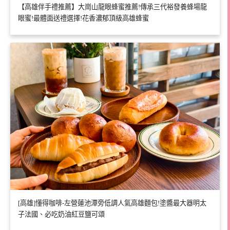
【高雄伴手禮推薦】大崗山龍眼蜂蜜推薦!傳承三代裕發養蜂場龍
眼蜜!最體面送禮選擇!花香濃郁頂級高雄蜂蜜
[高雄]懂得咖啡-左營蓮池潭旁低調人氣高雄麵包!塗醬最大器明太
子法國、必吃奶油紅豆鹽可頌