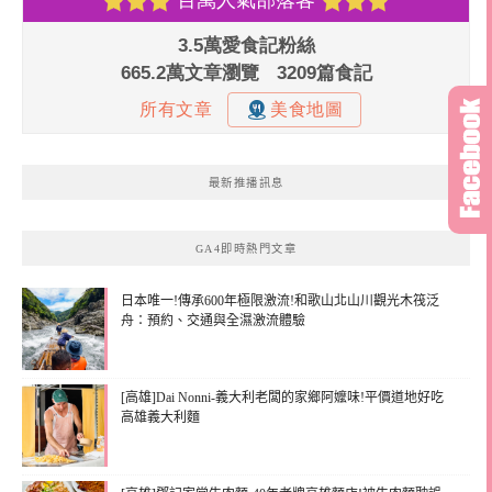
最新推播訊息
GA4即時熱門文章
日本唯一!傳承600年極限激流!和歌山北山川觀光木筏泛
舟：預約、交通與全濕激流體驗
[高雄]Dai Nonni-義大利老闆的家鄉阿嬤味!平價道地好吃
高雄義大利麵