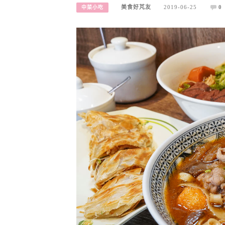
美食好芃友
2019-06-25
0
中菜小吃