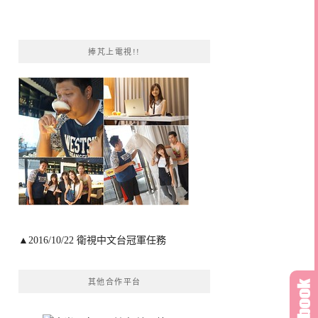
捧芃上電視!!
▲2016/10/22 衛視中文台冠軍任務
其他合作平台