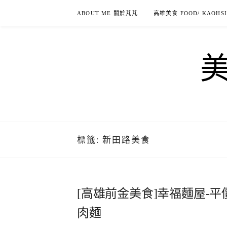
Skip
ABOUT ME 關於芃芃
高雄美食 FOOD/ KAOHS
to
content
標籤:
新田路美食
[高雄前金美食]幸福麵屋-
肉麵