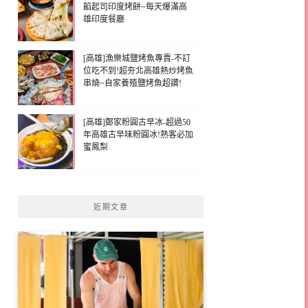
餡起司印度烤餅~每天爆滿高
雄印度餐廳
[高雄]漁樂城鹽烤魚專賣-不訂
位吃不到!超夯北高雄熱炒烤魚
串燒~自家養殖鹽烤魚超讚!
[高雄]鄭家粉圓古早冰-超過50
年高雄古早味粉圓冰!熟客必加
蜜鳳梨
近期文章