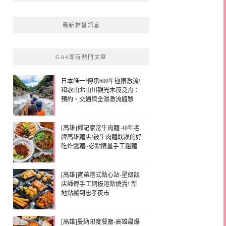
最新推播訊息
GA4即時熱門文章
日本唯一!傳承600年極限激流!
和歌山北山川觀光木筏泛舟：
預約、交通與全濕激流體驗
[高雄]鄧記家常牛肉麵-40年老
牌高雄麵店!被牛肉麵耽誤的好
吃炸醬麵~必點限量手工粗麵
[高雄]寶弟港式點心站-星級飯
店師傅手工銅板港點燒賣! 新
地點搬到忠孝夜市
[高雄]曼納印度餐廳-高雄最爆