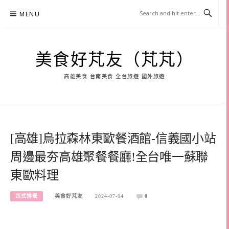
Skip
MENU
to
content
美食好芃友（芃芃）
高雄美食 台南美食 全台旅遊 國外旅遊
[高雄]烏拉森林東歐餐酒館-信義國小站
周邊最夯高雄聚餐餐廳!全台唯一蘇聯
東歐料理
西式排餐
美食好芃友
2024-07-04
0