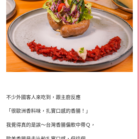
不少外國客人來吃到，跟主廚反應
「很歐洲香料味，扎實口感的香腸！」
我覺得真的是誒～台灣香腸偏軟中帶Ｑ，
歐美香腸是走比較扎實口感，但這個