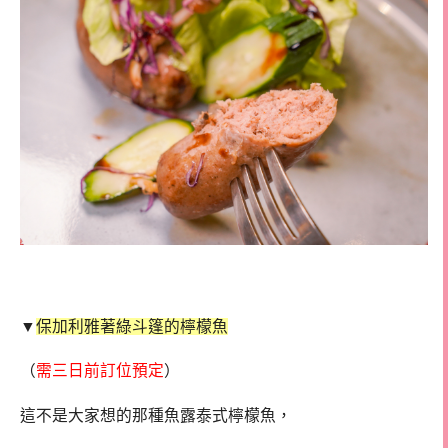
▼
保加利雅著綠斗篷的檸檬魚
（
需三日前訂位預定
）
這不是大家想的那種魚露泰式檸檬魚，