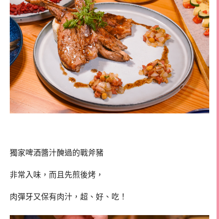
獨家啤酒醬汁醃過的戰斧豬
非常入味，而且先煎後烤，
肉彈牙又保有肉汁，超、好、吃！