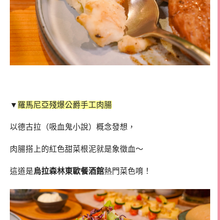
▼
羅馬尼亞殘爆公爵手工肉腸
以德古拉（吸血鬼小說）概念發想，
肉腸搭上的紅色甜菜根泥就是象徵血～
這道是
烏拉森林東歐餐酒館
熱門菜色唷！