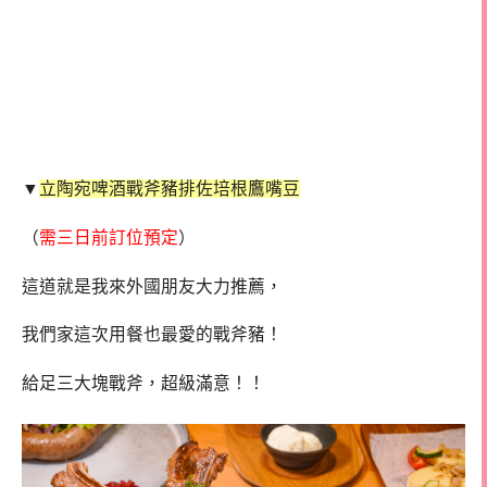
▼
立陶宛啤酒戰斧豬排佐培根鷹嘴豆
（
需三日前訂位預定
）
這道就是我來外國朋友大力推薦，
我們家這次用餐也最愛的戰斧豬！
給足三大塊戰斧，超級滿意！！