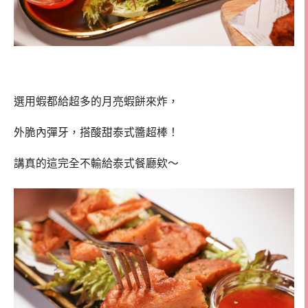
選用蝦都給超多的月亮蝦餅來炸，
外脆內彈牙，搭酸甜泰式醬超棒！
講真的這完全不輸給泰式餐廳欸～