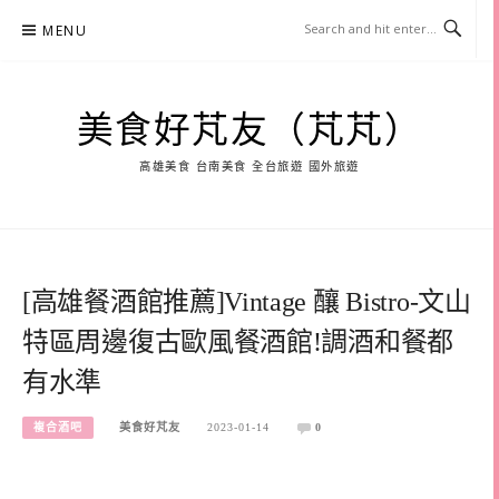
Skip
MENU
to
content
美食好芃友（芃芃）
高雄美食 台南美食 全台旅遊 國外旅遊
[高雄餐酒館推薦]Vintage 釀 Bistro-文山
特區周邊復古歐風餐酒館!調酒和餐都
有水準
複合酒吧
美食好芃友
2023-01-14
0