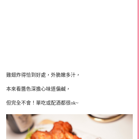
雞翅炸得恰到好處，外脆嫩多汁，
本來看醬色深擔心味道偏鹹，
但完全不會！單吃或配酒都很ok~