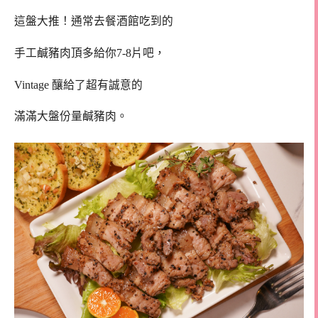
這盤大推！通常去餐酒館吃到的
手工鹹豬肉頂多給你7-8片吧，
Vintage 釀給了超有誠意的
滿滿大盤份量鹹豬肉。