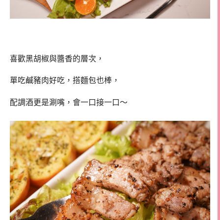
喜歡黑胡椒與醬香的層次，
單吃鹹豬肉好吃，搭麵包也棒，
配調酒更是涮嘴，會一口接一口～