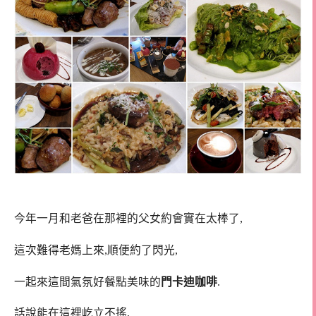
今年一月和老爸在那裡的父女約會實在太棒了,
這次難得老媽上來,順便約了閃光,
一起來這間氣氛好餐點美味的
門卡迪咖啡
.
話說能在這裡屹立不搖,