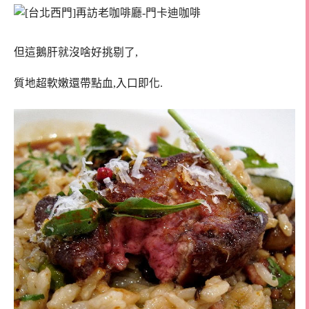
但這鵝肝就沒啥好挑剔了,
質地超軟嫩還帶點血,入口即化.