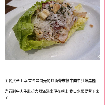
主餐接著上桌.首先是閃光的
紅酒芥末籽牛肉牛肚細扁麵
,
光看到牛肉牛肚超大器滿滿出現在麵上,
我口水都要留下來
了!