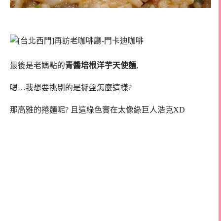
最後是老媽點的
青醬培根洋芋天使麵
,
嗯…我想要挑剔的是擺盤怎麼這樣?
那高雅的捲麵呢? 且這綠色實在太像綠巨人浩克XD