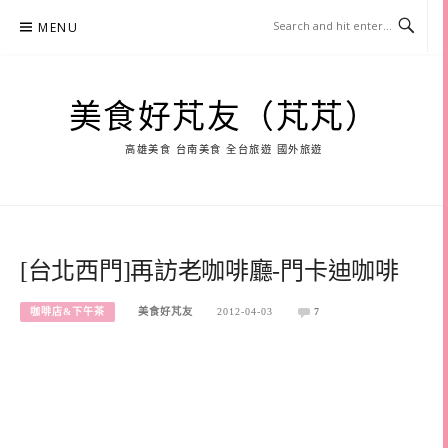
Skip
MENU
to
content
美食好芃友（芃芃）
高雄美食 台南美食 全台旅遊 國外旅遊
[台北西門]再訪老咖啡廳-門卡迪咖啡
咖啡店&下午茶
美食好芃友
2012-04-03
7