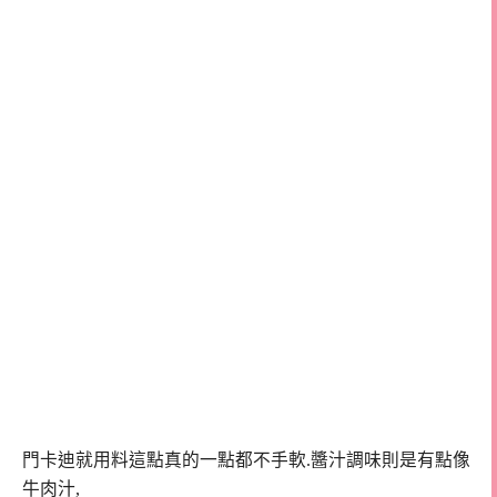
門卡迪就用料這點真的一點都不手軟.
醬汁調味則是有點像
牛肉汁,