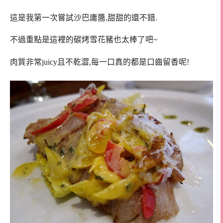
這是我第一次嘗試沙巴庸醬,甜甜的還不錯.
不過重點是這裡的碳烤雪花豬也太棒了吧~
肉質非常juicy且不乾澀,每一口真的都是口齒留香呢!