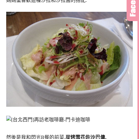
媽媽蠻喜歡這種沙拉和沙拉醬的搭配.
然後是我和閃光B餐的前菜,
炭烤雪花佐沙巴傭.