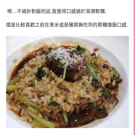
嗯…不過針對飯的話,我覺得口感過於濕潤軟爛,
還是比較喜歡之前在黑米或是豬跳舞吃到的那種燉飯口感.