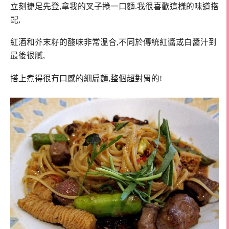
立刻捷足先登,拿我的叉子捲一口麵.我很喜歡這樣的味道搭
配,
紅酒和芥末籽的酸味非常溫合,不同於傳統紅醬或白醬汁到
最後很膩,
搭上煮得很有口感的細扁麵,整個超對胃的!