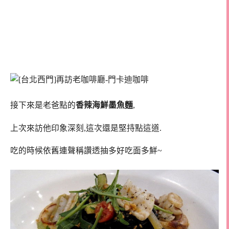
接下來是老爸點的
香辣海鮮墨魚麵
,
上次來訪他印象深刻,這次還是堅持點這道.
吃的時候依舊連聲稱讚透抽多好吃面多鮮~