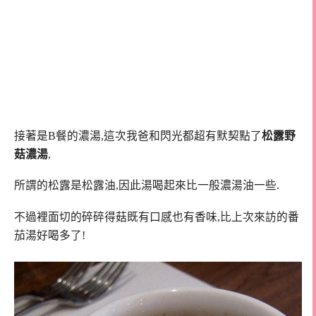
接著是B餐的濃湯,這次我爸和閃光都超有默契點了
松露野
菇濃湯
,
所謂的松露是松露油,因此湯喝起來比一般濃湯油一些.
不過裡面切的碎碎得菇既有口感也有香味,比上次來訪的番
茄湯好喝多了!