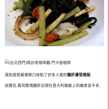
我則是抱著嘗鮮口味點了許多人推的
鵝肝蘆筍燉飯
.
說實在,看到整塊鵝肝出現在意大利燉飯上的機會並不多,