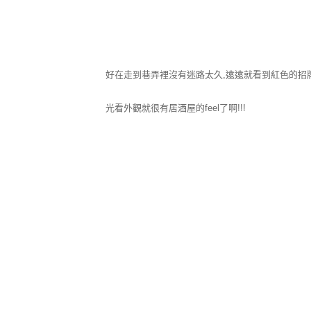
好在走到巷弄裡沒有迷路太久,遠遠就看到紅色的招牌
光看外觀就很有居酒屋的feel了啊!!!