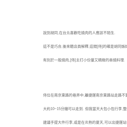
說到胡同,在台北喜歡吃燒肉的人應該不陌生.
這不是巧合,後來聽店員解釋,這間[侍]的確是胡同姊
有別於一般燒肉,[侍]主打小份量又精緻的串燒料理.
侍位在南京東路的巷弄中,離捷運南京東路站走路不
大約10~15分鐘可以走到. 但我當天大包小包行李,
建議手提大件行李,或是在炎熱的夏天,可以出捷運站