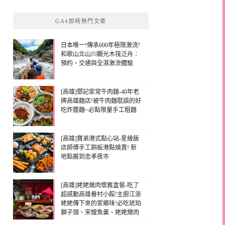
GA4即時熱門文章
日本唯一!傳承600年極限激流!
和歌山北山川觀光木筏泛舟：
預約、交通與全濕激流體驗
[高雄]鄧記家常牛肉麵-40年老
牌高雄麵店!被牛肉麵耽誤的好
吃炸醬麵~必點限量手工粗麵
[高雄]寶弟港式點心站-星級飯
店師傅手工銅板港點燒賣! 新
地點搬到忠孝夜市
[高雄]姥姥燉肉懷舊盒餐-吃了
超感動高雄眷村小館!主廚江浙
姥姥傳下來的家鄉味!必吃琥珀
獅子頭、宋嫂魚羹、姥姥燉肉