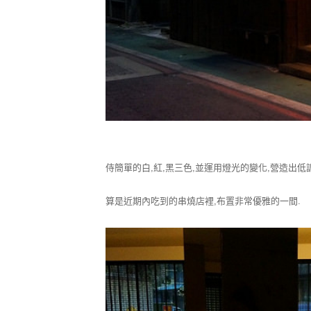
侍簡單的白,紅,黑三色,並運用燈光的變化,營造出低
算是近期內吃到的串燒店裡,布置非常優雅的一間.