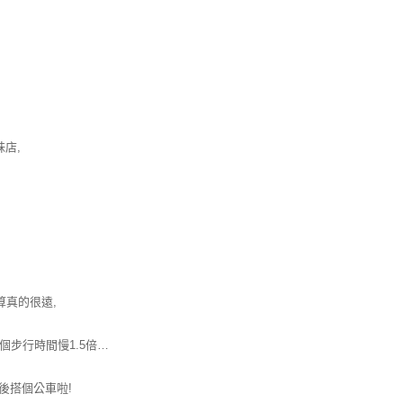
妹店,
算真的很遠,
整個步行時間慢1.5倍…
後搭個公車啦!