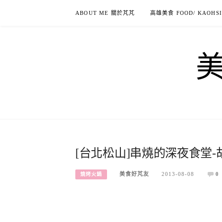
Skip
ABOUT ME 關於芃芃
高雄美食 FOOD/ KAOHS
to
content
[台北松山]串燒的深夜食堂-胡
美食好芃友
2013-08-08
0
燒烤火鍋