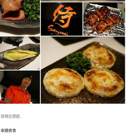
但現在想起,
 串燒夜食
.