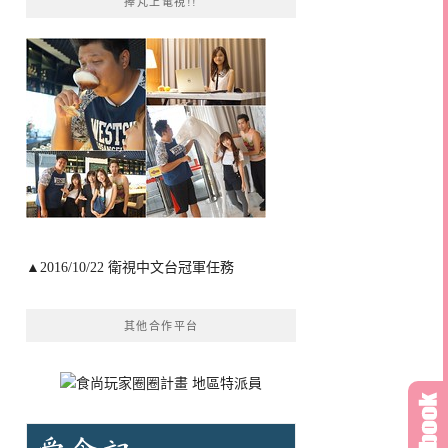
捧芃上電視!!
▲2016/10/22 衛視中文台冠軍任務
其他合作平台