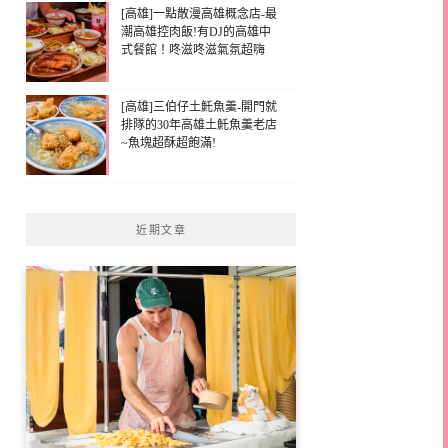
[高雄]一點散漫高雄概念店-最
潮高雄控肉飯!有DJ的高雄中
式餐館！咚滋咚滋氣氛超嗨
[高雄]三伯仔土魠魚羹-開門就
排隊的30年高雄土魠魚羹老店
~魚塊超酥超飽滿!
近期文章