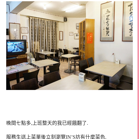
晚間七點多,上班整天的我已經餓翻了.
服務生送上菜單後立刻瀏覽IN’S坊有什麼菜色.