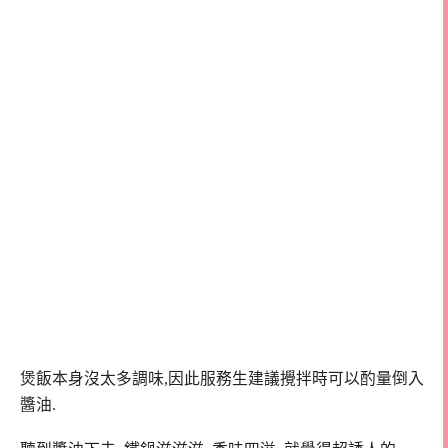
煲飯本身沒太多調味,因此服務生建議攪拌時可以酌量倒入
醬油.