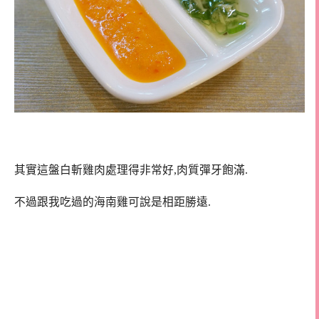
其實這盤白斬雞肉處理得非常好,肉質彈牙飽滿.
不過跟我吃過的海南雞可說是相距勝遠.