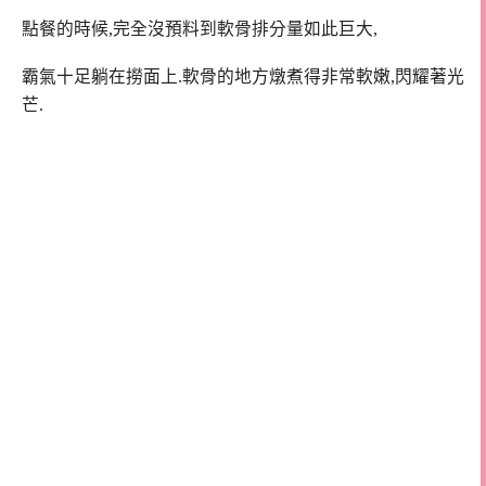
點餐的時候,完全沒預料到軟骨排分量如此巨大,
霸氣十足躺在撈面上.軟骨的地方燉煮得非常軟嫩,閃耀著光
芒.