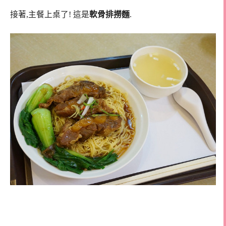
接著,主餐上桌了! 這是
軟骨排撈麵
.