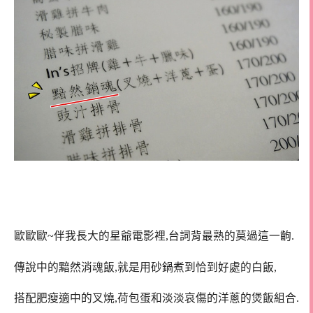
歐歐歐~伴我長大的星爺電影裡,台詞背最熟的莫過這一齣.
傳說中的黯然消魂飯,就是用砂鍋煮到恰到好處的白飯,
搭配肥瘦適中的叉燒,荷包蛋和淡淡哀傷的洋蔥的煲飯組合.