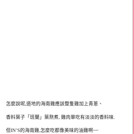
怎麼說呢,道地的海南雞應該整隻雞加上青蔥、
香料葉子「班蘭」葉熬煮, 雞肉單吃有淡淡的香料味.
但IN’S的海南雞,怎麼吃都像美味的油雞啊~~