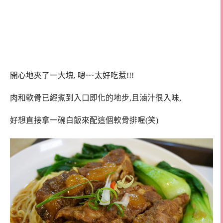
開心地夾了一大塊, 嗯~~太好吃惹!!!
肉和軟骨已經煮到入口即化的地步,且滷汁很入味,
好想直接拿一碗白飯來配這個軟骨排喔(笑)