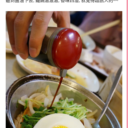
聽到醬油下去, 鐵鍋滋滋滋, 香味四溢, 就覺得超誘人的~~