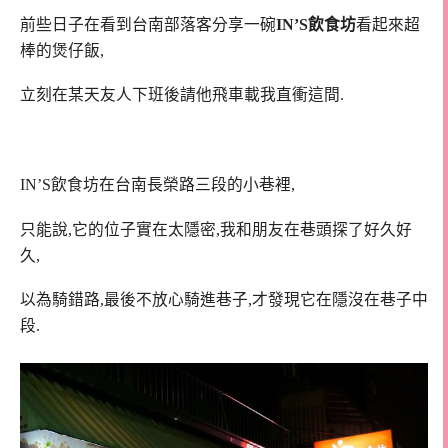
前些日子在看到台南部落客分享一碗
IN’S飲食坊
看起來超
棒的煲仔飯,
立刻在某天友人下班後請他飛車載我直衝這間.
IN’S飲食坊在台南長榮路三段的小巷裡,
只能說,它的位子實在太隱密,我和朋友在巷頭探了好久好
久,
以為騎錯路,最後不放心騎進巷子,才發現它在隱沒在巷子中
段.