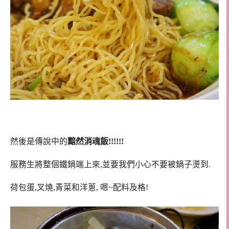
然後是傳說中的
黯然消魂飯!!!!!!
服務生將整個鐵鍋端上來,並要我們小心不要被鍋子燙到.
荷包蛋,叉燒,青菜和洋蔥, 嗯~配料及格!