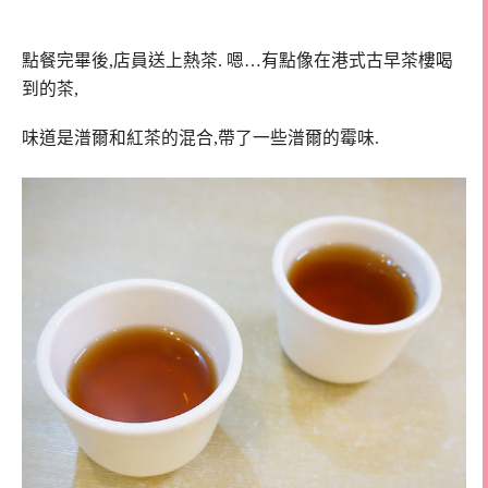
點餐完畢後,店員送上熱茶. 嗯…有點像在港式古早茶樓喝
到的茶,
味道是潽爾和紅茶的混合,帶了一些潽爾的霉味.