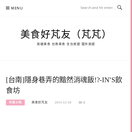
Skip
MENU
to
content
美食好芃友（芃芃）
高雄美食 台南美食 全台旅遊 國外旅遊
[台南]隱身巷弄的黯然消魂飯!?-IN’S飲
食坊
中菜小吃
美食好芃友
2013-12-10
2