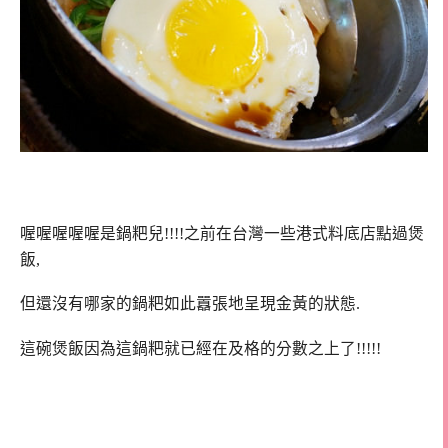
喔喔喔喔喔是鍋粑兒!!!!之前在台灣一些港式料底店點過煲
飯,
但還沒有哪家的鍋粑如此囂張地呈現金黃的狀態.
這碗煲飯因為這鍋粑就已經在及格的分數之上了!!!!!