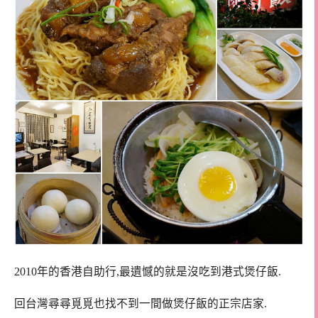
2010年的香港自助行,最遺憾的就是沒吃到港式煲仔飯.
回台灣尋尋覓覓也找不到一間做煲仔飯的正宗店家.