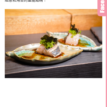
細蔥和海苔的畫龍點睛！