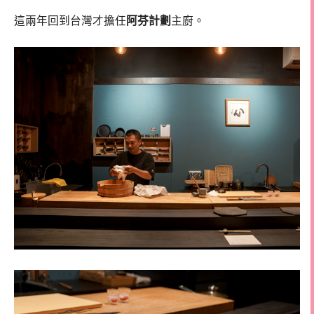
這兩年回到台灣才擔任
阿芬計劃
主廚。