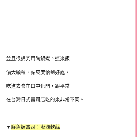
並且很講究用陶鍋煮。這米飯
偏大顆粒，黏爽度恰到好處，
吃進去會在口中化開，跟平常
在台灣日式壽司店吃的米非常不同。
▼
鮮魚握壽司：澎湖軟絲