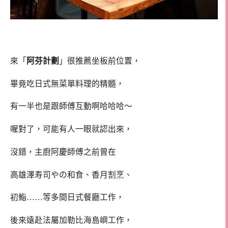
來「
阿芬計劃
」很推薦坐板前位置，
畢竟吃日式無菜單料理的精髓，
有一半也是跟師傅互動啊哈哈哈～
喔對了，可能有人一眼就認出來，
沒錯，主廚阿慶師傅之前曾在
高雄澤寿司やの和食、香月割烹、
初鮨……等多間日式餐廳工作，
後來遠赴法屬加勒比海島嶼工作，