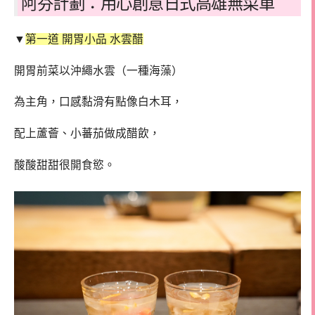
阿芬計劃：用心創意日式高雄無菜單
▼
第一道 開胃小品 水雲醋
開胃前菜以沖繩水雲（一種海藻）
為主角，口感黏滑有點像白木耳，
配上蘆薈、小蕃茄做成醋飲，
酸酸甜甜很開食慾。