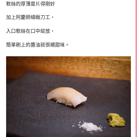
軟絲的厚薄度片得剛好
加上阿慶師細緻刀工，
入口軟絲在口中綻放，
簡單刷上的醬油就很襯甜味。