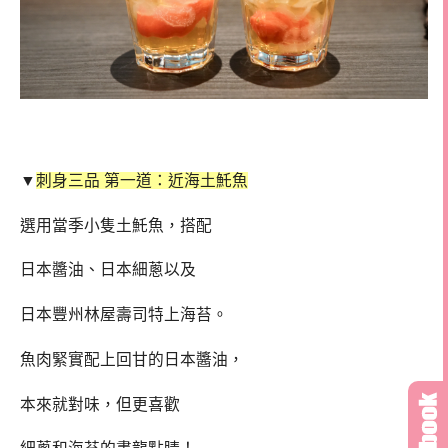
▼
刺身三品 第一道：近海土魠魚
選用當季小隻土魠魚，搭配
日本醬油、日本細蔥以及
日本豐州林屋壽司特上海苔。
魚肉緊實配上回甘的日本醬油，
本來就對味，但更喜歡