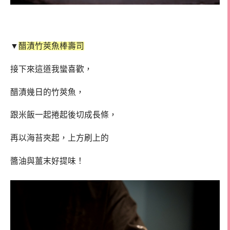
▼
醋漬竹莢魚棒壽司
接下來這道我蠻喜歡，
醋漬幾日的竹莢魚，
跟米飯一起捲起後切成長條，
再以海苔夾起，上方刷上的
醬油與薑末好提味！