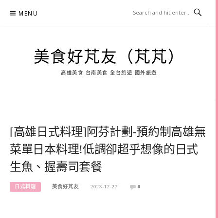
Skip
MENU
to
content
美食好芃友（芃芃）
高雄美食 台南美食 全台旅遊 國外旅遊
[高雄日式料理]阿芬計劃-預約制高雄無
菜單日本料理!低調卻超乎想像的日式
生魚、握壽司套餐
日式料理
美食好芃友
2023-12-27
0