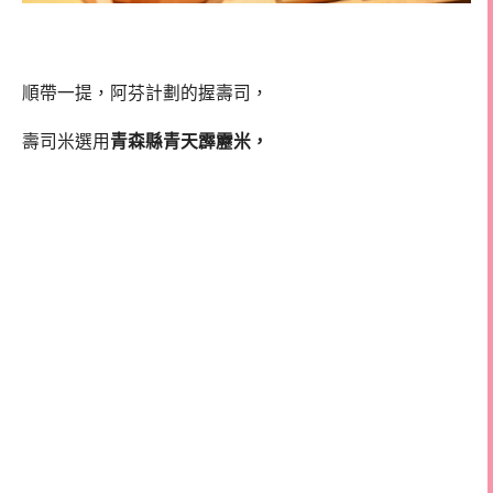
順帶一提，阿芬計劃的握壽司，
壽司米選用
青森縣青天霹靂米，