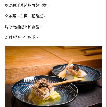
以整顆洋蔥烤軟再與火腿、
高麗菜、白菜一起熬煮，
湯頭清甜配上松露醬，
整體味道不會過重。