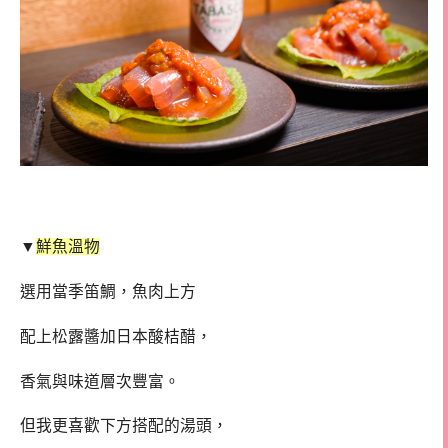
▼
鮮魚溫物
選用當季笛鯛，魚肉上方
配上松露醬加日本酸桔醋，
香氣與味道層次豐富。
但我更喜歡下方搭配的湯頭，