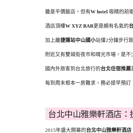
雖是平價飯店，但有
W hotel
吸睛的前
酒店頂樓
W XYZ BAR
更是頗有名氣的
加上離
捷運站中山國小
站僅2分鐘步行
附近又有雙城街夜市和晴光市場，是不
國內外旅客到台北旅行的
台北住宿推薦
每到周末根本一房難求，務必提早預訂
台北中山雅樂軒酒店：
2015年盛大開幕的
台北中山雅樂軒酒店