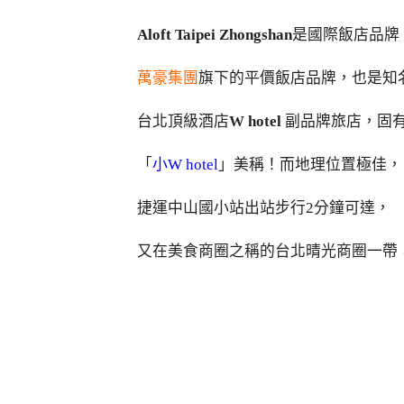
Aloft Taipei Zhongshan
是國際飯店品牌
萬豪集團
旗下的平價飯店品牌，也是知
台北頂級酒店
W hotel
副品牌旅店，固
「
小W hotel
」美稱！而地理位置極佳，
捷運中山國小站出站步行2分鐘可達，
又在美食商圈之稱的台北晴光商圈一帶