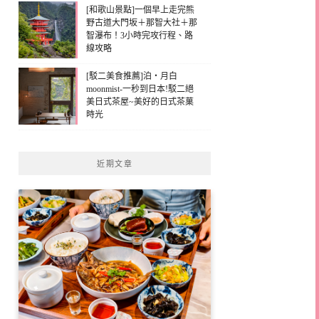
[和歌山景點]一個早上走完熊
野古道大門坂＋那智大社＋那
智瀑布！3小時完攻行程、路
線攻略
[駁二美食推薦]泊・月白
moonmist-一秒到日本!駁二絕
美日式茶屋~美好的日式茶菓
時光
近期文章