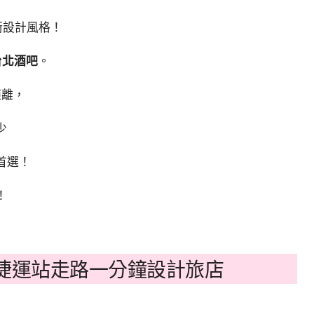
衛設計風格！
台北酒吧
。
距離，
少
首選！
！
捷運站走路一分鐘設計旅店