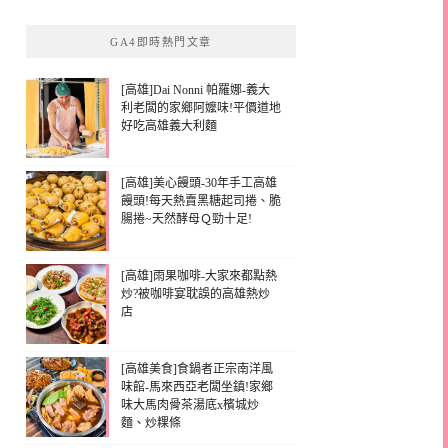
GA4即時熱門文章
[高雄]Dai Nonni 帕羅娜-義大
利老闆的家鄉阿嬤味!平價道地
好吃高雄義大利麵
[高雄]美心饅頭-30年手工高雄
饅頭!每天熱賣黑糖起司捲、脆
腸捲~天然酵母Ｑ勁十足!
[高雄]雨果咖啡-大家來都點熱
炒?被咖啡宴耽誤的高雄熱炒
店
[高雄美食]食鍋者正宗南洋風
味館-馬來西亞老闆坐鎮!家鄉
味大馬肉骨茶湯底x檳城炒
麵、炒粿條