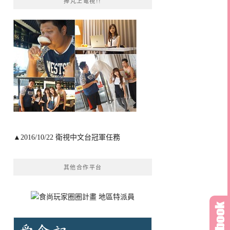
捧芃上電視!!
▲2016/10/22 衛視中文台冠軍任務
其他合作平台