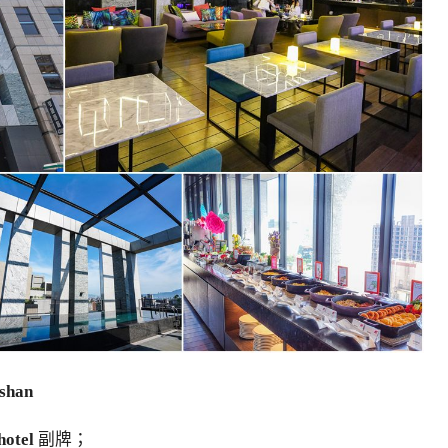
shan
hotel
副牌；