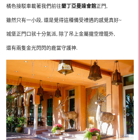
橘色接駁車載著我們前往
墾丁亞曼達會館
正門,
雖然只有一小段, 還是覺得這種備受禮遇的感覺真好~
城堡正門口就十分氣派, 除了吊上金屬攏空燈籠外,
還有兩隻金光閃閃的鹿當守護神.