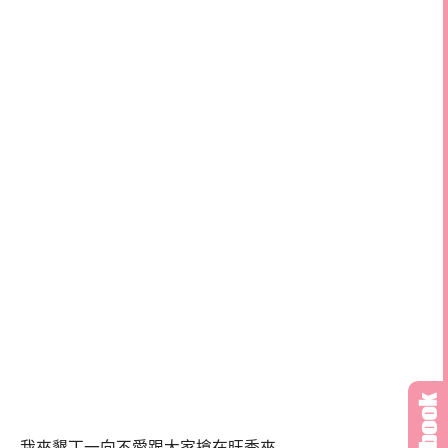
我來墾丁一向不愛跟大家搶在旺季來,