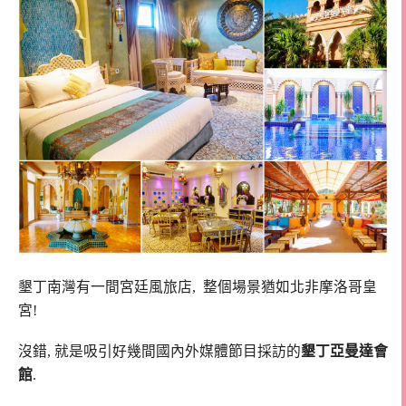
墾丁南灣有一間宮廷風旅店, 整個場景猶如北非摩洛哥皇
宮!
沒錯, 就是吸引好幾間國內外媒體節目採訪的
墾丁亞曼達會
館
.