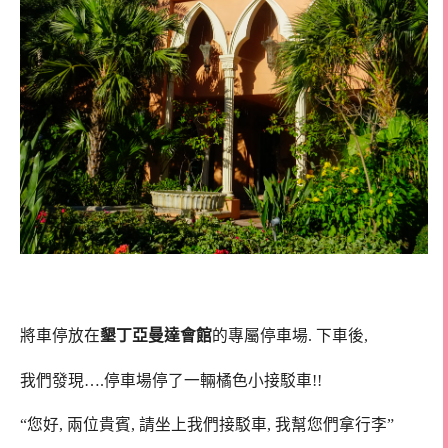
將車停放在
墾丁亞曼達會館
的專屬停車場. 下車後,
我們發現….停車場停了一輛橘色小接駁車!!
“您好, 兩位貴賓, 請坐上我們接駁車, 我幫您們拿行李”