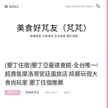
Skip
MENU
to
content
美食好芃友（芃芃）
高雄美食 台南美食 全台旅遊 國外旅遊
[墾丁住宿]墾丁亞曼達會館-全台唯一!
超貴氣摩洛哥宮廷風旅店 綜藝玩很大
食尚玩家 墾丁住宿推薦
南部住宿
美食好芃友
2017-03-11
0