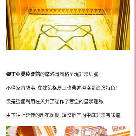
墾丁亞曼達會館
的摩洛哥風格呈現非常細膩,
不僅家具裝潢, 在建築格局上也帶進摩洛哥建築特色!
像是這個利用在天井頂端作了簍空的星狀雕飾,
由下往上延伸的雕花圍欄, 讓整個室內中庭非常有味道!