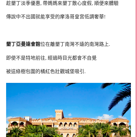
趁墾丁淡季優惠, 帶媽媽來墾丁散心度假, 順便來體驗
傳說中不出國就能享受的摩洛哥皇宮低調奢華!
墾丁亞曼達會館
位在離墾丁南灣不遠的南灣路上.
即使不是特地前往, 經過時目光都會不自覺
被這綠樹包圍的橘紅色壯觀城堡吸引.