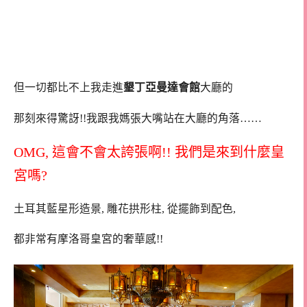
但一切都比不上我走進
墾丁亞曼達會館
大廳的
那刻來得驚訝!!我跟我媽張大嘴站在大廳的角落……
OMG, 這會不會太誇張啊!! 我們是來到什麼皇
宮嗎?
土耳其藍星形造景, 雕花拱形柱, 從擺飾到配色,
都非常有摩洛哥皇宮的奢華感!!