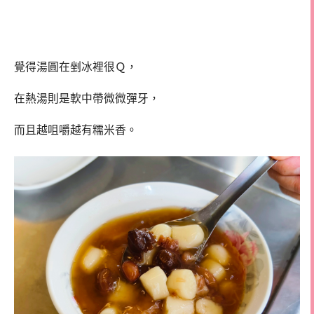
覺得湯圓在剉冰裡很Ｑ，
在熱湯則是軟中帶微微彈牙，
而且越咀嚼越有糯米香。