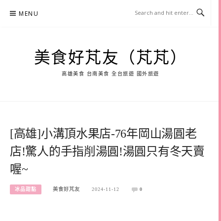
Skip
MENU
to
content
美食好芃友（芃芃）
高雄美食 台南美食 全台旅遊 國外旅遊
[高雄]小溝頂水果店-76年岡山湯圓老
店!驚人的手指削湯圓!湯圓只有冬天賣
喔~
冰品甜點
美食好芃友
2024-11-12
0