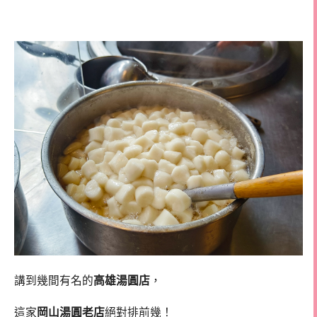
講到幾間有名的
高雄湯圓店
，
這家
岡山湯圓老店
絕對排前幾！