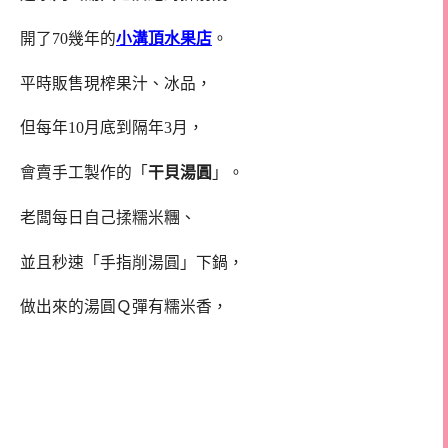
開了70幾年的
小溝頂水果店
。
平時販售現榨果汁、冰品，
但每年10月底到隔年3月，
會賣手工製作的「
干貝湯圓
」。
老闆每日自己揉糯米糰、
並且秒速「手指削湯圓」下鍋，
做出來的湯圓Ｑ彈有糯米香，