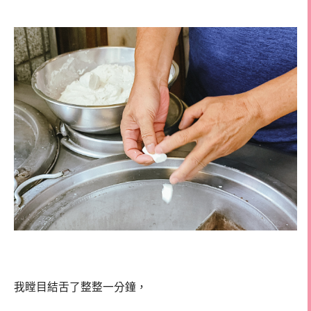
我瞠目結舌了整整一分鐘，