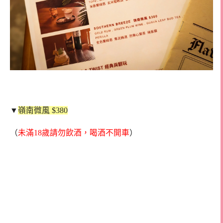
▼
嶺南微風 $380
（
未滿18歲請勿飲酒，喝酒不開車
）