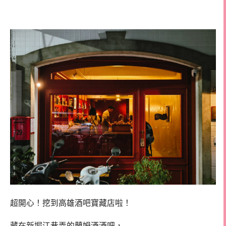
Rumway
超開心！挖到高雄酒吧寶藏店啦！
藏在新堀江巷弄的蘭姆酒酒吧，