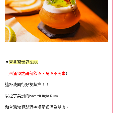
▼
芳香蜜世界 $380
（
未滿18歲請勿飲酒，喝酒不開車
）
這杯我同行好友超推！！
以拉丁美洲的bacardi light Rum
和台灣鴻興製酒檸檬蘭姆酒為基底，