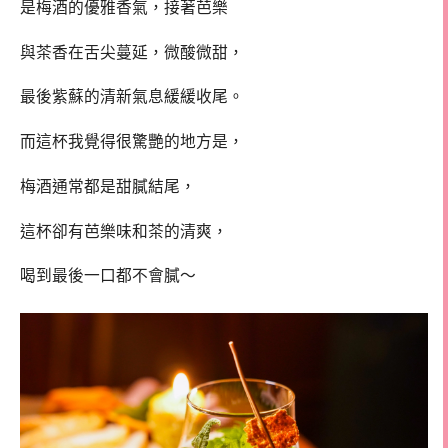
是梅酒的優雅香氣，接著芭樂
與茶香在舌尖蔓延，微酸微甜，
最後紫蘇的清新氣息緩緩收尾。
而這杯我覺得很驚艷的地方是，
梅酒通常都是甜膩結尾，
這杯卻有芭樂味和茶的清爽，
喝到最後一口都不會膩～