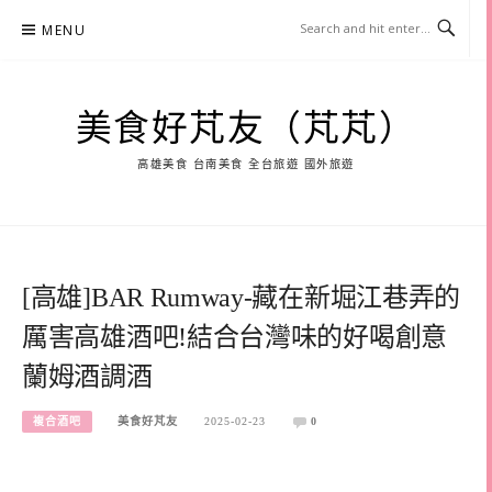
Skip
MENU
to
content
美食好芃友（芃芃）
高雄美食 台南美食 全台旅遊 國外旅遊
[高雄]BAR Rumway-藏在新堀江巷弄的
厲害高雄酒吧!結合台灣味的好喝創意
蘭姆酒調酒
複合酒吧
美食好芃友
2025-02-23
0