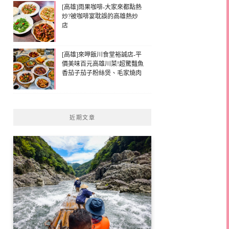
[高雄]雨果咖啡-大家來都點熱
炒?被咖啡宴耽誤的高雄熱炒
店
[高雄]來呷飯川食堂裕誠店-平
價美味百元高雄川菜!超驚豔魚
香茄子茄子粉絲煲、毛家燒肉
近期文章