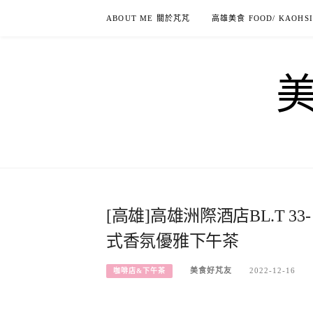
Skip
ABOUT ME 關於芃芃
高雄美食 FOOD/ KAOHS
to
content
[高雄]高雄洲際酒店BL.T 33
式香氛優雅下午茶
美食好芃友
2022-12-16
咖啡店&下午茶