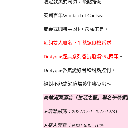
限定款英式司康，茶點搭配
英國百年Whittard of Chelsea
或義式咖啡共2杯。最棒的是，
每組雙人聯名下午茶還隨機贈送
Diptyque經典系列香氛蠟燭35g兩顆
。
Diptyque香氛愛好者和甜點控們，
絕對不能錯過這場藝術饗宴啦～
高雄洲際酒店「生活之藝」聯名午茶饗
➤活動期間：2022/12/1-2022/12/31
➤雙人套餐：NT$1,680+10%