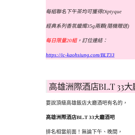
每組聯名下午茶均可獲得Diptyque
經典系列香氛蠟燭35g兩顆(隨機贈送)
每日限量20組
，訂位連結：
https://ic-kaohsiung.com/BLT33
高雄洲際酒店BL.T 33
要說頂級高雄飯店大廳酒吧有名的，
高雄洲際酒店BL.T 33大廳酒吧
排名相當前面！無論下午、晚間，