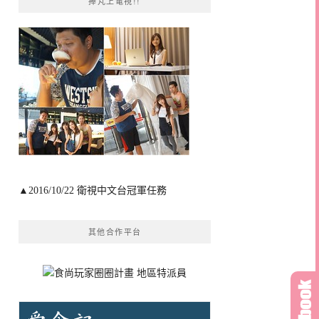
捧芃上電視!!
▲2016/10/22 衛視中文台冠軍任務
其他合作平台