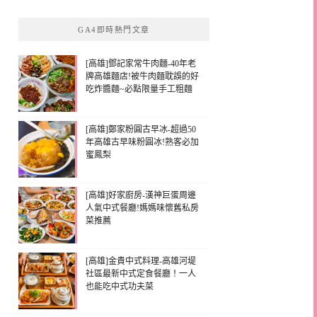
GA4即時熱門文章
[高雄]鄧記家常牛肉麵-40年老
牌高雄麵店!被牛肉麵耽誤的好
吃炸醬麵~必點限量手工粗麵
[高雄]鄭家粉圓古早冰-超過50
年高雄古早味粉圓冰!熟客必加
蜜鳳梨
[高雄]好家廚房-漢神巨蛋周邊
人氣中式餐廳!媽媽味懷舊私房
菜推薦
[高雄]金貴中式料理-高雄河堤
社區最新中式定食餐廳！一人
也能吃中式功夫菜