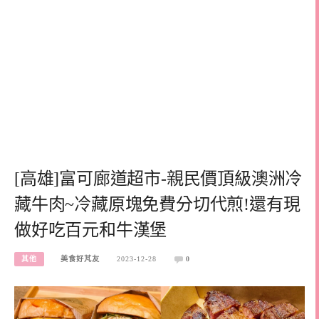
[高雄]富可廊道超市-親民價頂級澳洲冷
藏牛肉~冷藏原塊免費分切代煎!還有現
做好吃百元和牛漢堡
其他
美食好芃友
2023-12-28
0