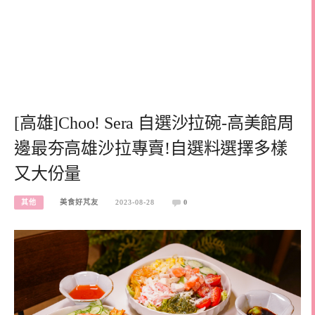
[高雄]Choo! Sera 自選沙拉碗-高美館周
邊最夯高雄沙拉專賣!自選料選擇多樣
又大份量
其他
美食好芃友
2023-08-28
0