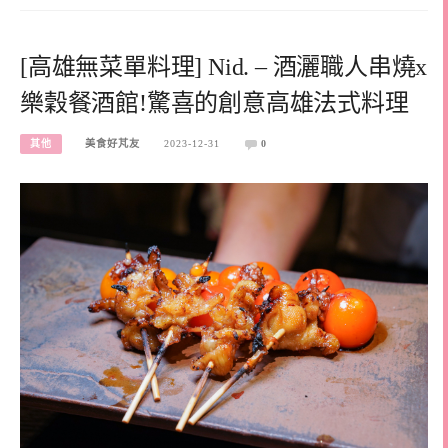
[高雄無菜單料理] Nid. – 酒灑職人串燒x
樂穀餐酒館!驚喜的創意高雄法式料理
其他
美食好芃友
2023-12-31
0