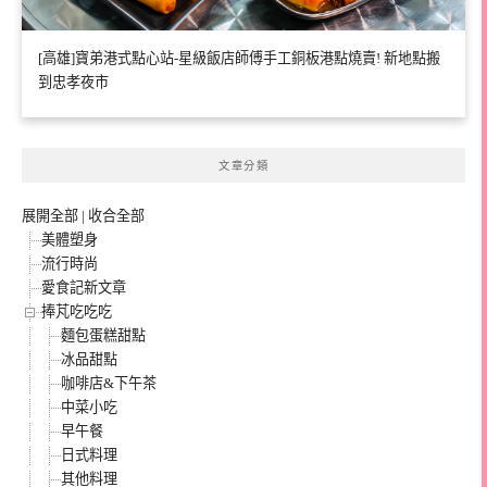
[高雄]寶弟港式點心站-星級飯店師傅手工銅板港點燒賣! 新地點搬
到忠孝夜市
文章分類
展開全部
|
收合全部
美體塑身
流行時尚
愛食記新文章
捧芃吃吃吃
麵包蛋糕甜點
冰品甜點
咖啡店&下午茶
中菜小吃
早午餐
日式料理
其他料理