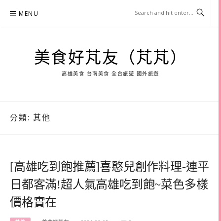
Skip
MENU
to
content
美食好芃友（芃芃）
高雄美食 台南美食 全台旅遊 國外旅遊
分類:
其他
[高雄吃到飽推薦]喜憨兒創作料理-連平
日都客滿!超人氣高雄吃到飽~菜色多樣
價格實在