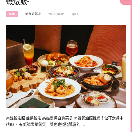
蝦燉飯~
其他
美食好芃友
2023-08-01
0
高雄餐酒館 蘼樂餐酒 高雄漢神百貨美食 高雄餐酒館推薦！位在漢神本
館B3， 有低調奢華氣氛，菜色也道道驚喜的 …