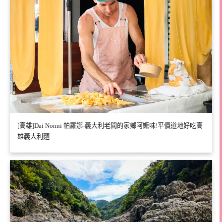
[高雄]Dai Nonni 帕羅娜-義大利老闆的家鄉阿嬤味!平價道地好吃高
雄義大利麵