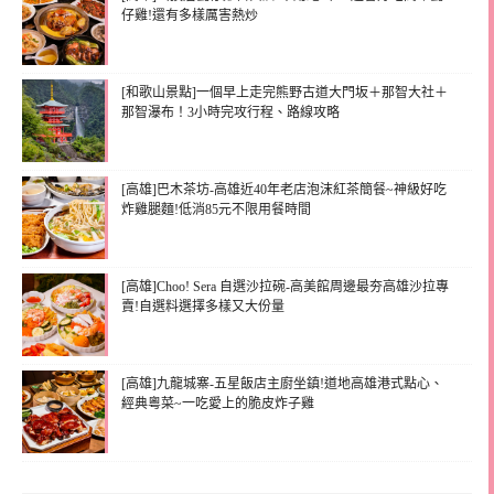
仔雞!還有多樣厲害熱炒
[和歌山景點]一個早上走完熊野古道大門坂＋那智大社＋
那智瀑布！3小時完攻行程、路線攻略
[高雄]巴木茶坊-高雄近40年老店泡沫紅茶簡餐~神級好吃
炸雞腿麵!低消85元不限用餐時間
[高雄]Choo! Sera 自選沙拉碗-高美館周邊最夯高雄沙拉專
賣!自選料選擇多樣又大份量
[高雄]九龍城寨-五星飯店主廚坐鎮!道地高雄港式點心、
經典粵菜~一吃愛上的脆皮炸子雞