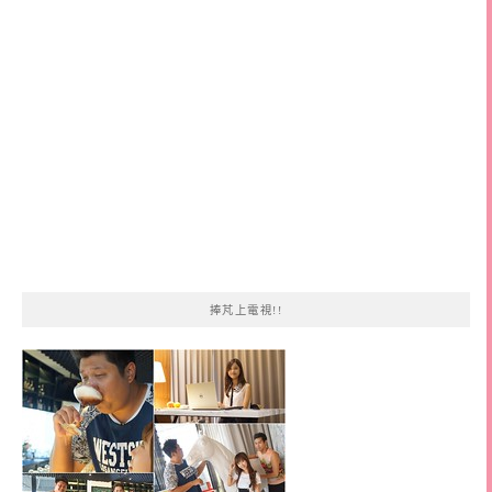
字:
捧芃上電視!!