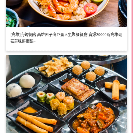
[高雄]究鶴餐館-高雄凹子底巨蛋人氣聚餐餐廳!賣爆20000碗高雄最
強蒜味鮮蝦飯~