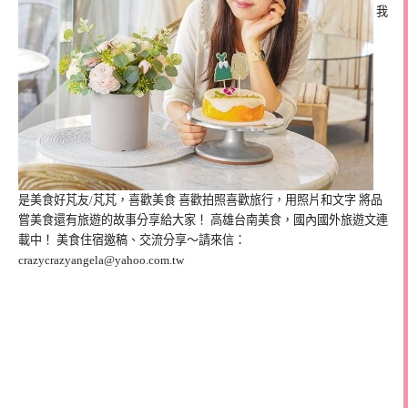
我
是美食好芃友/芃芃，喜歡美食 喜歡拍照喜歡旅行，用照片和文字 將品
嘗美食還有旅遊的故事分享給大家！ 高雄台南美食，國內國外旅遊文連
載中！ 美食住宿邀稿、交流分享～請來信：
crazycrazyangela@yahoo.com.tw