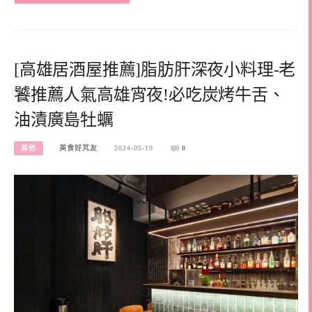
[高雄居酒屋推薦]脂肪肝深夜小料理-老
饕推薦人氣高雄宵夜!必吃炭烤牛舌、
油漬廣島牡蠣
其他
美食好芃友
2024-05-19
0