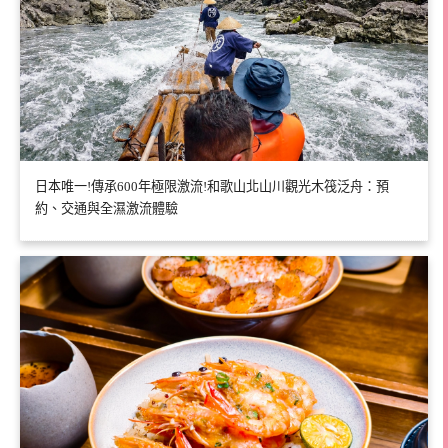
日本唯一!傳承600年極限激流!和歌山北山川觀光木筏泛舟：預
約、交通與全濕激流體驗