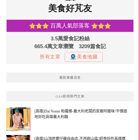
最新推播訊息
GA4即時熱門文章
[高雄]Dai Nonni 帕羅娜-義大利老闆的家鄉阿嬤味!平價道
地好吃高雄義大利麵
[高雄]山頂居甕仔雞自由店-不用跑山區!超香好吃高雄甕