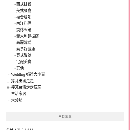
西式排餐
美式餐廳
複合酒吧
南洋料理
燒烤火鍋
義大利麵披薩
高麗韓式
素食好健康
泰式酸辣
宅配美食
其他
Wedding 婚禮大小事
捧芃出國走走
捧芃台灣走走玩玩
生活家居
未分類
今日瀏覽
今日人氣：1,611