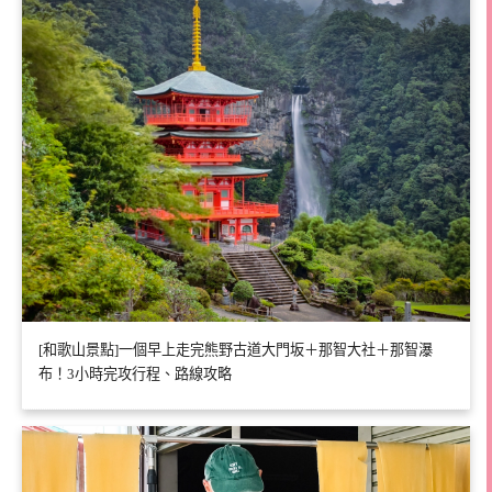
[和歌山景點]一個早上走完熊野古道大門坂＋那智大社＋那智瀑
布！3小時完攻行程、路線攻略