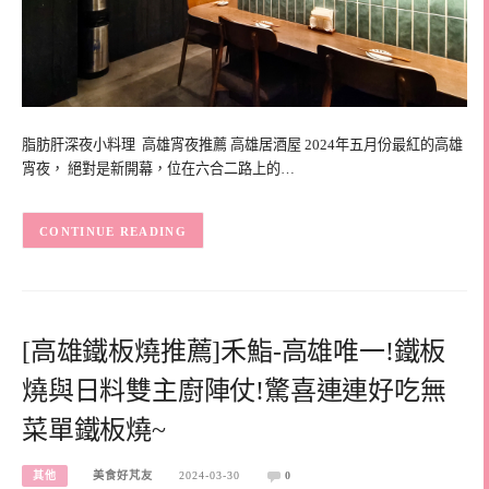
脂肪肝深夜小料理 高雄宵夜推薦 高雄居酒屋 2024年五月份最紅的高雄
宵夜， 絕對是新開幕，位在六合二路上的…
CONTINUE READING
[高雄鐵板燒推薦]禾鮨-高雄唯一!鐵板
燒與日料雙主廚陣仗!驚喜連連好吃無
菜單鐵板燒~
其他
美食好芃友
2024-03-30
0