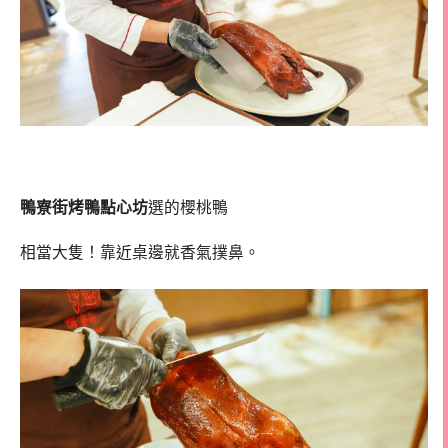
鴨寮街烤鴨點心坊
選的櫻桃鴨
相當大隻！靠近桌邊就香氣撲鼻。