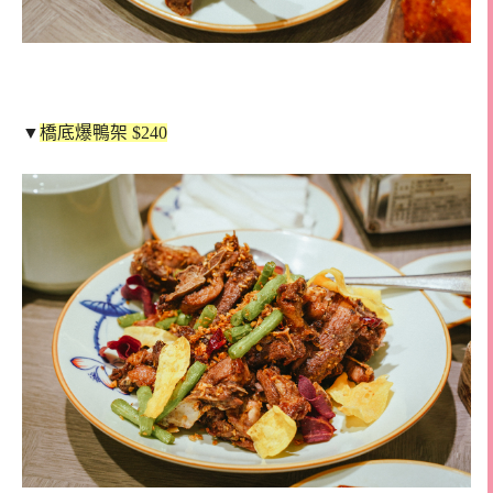
▼
橋底爆鴨架 $240