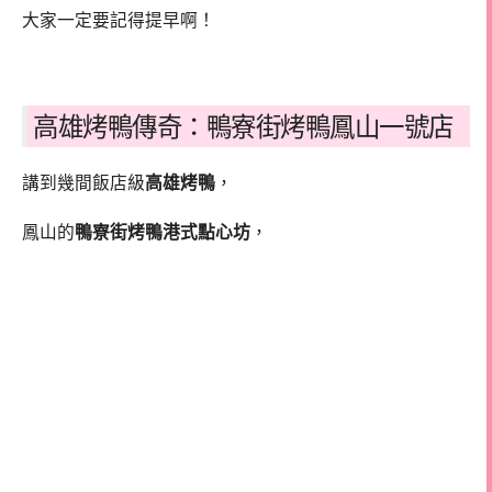
大家一定要記得提早啊！
高雄烤鴨傳奇：鴨寮街烤鴨鳳山一號店
講到幾間飯店級
高雄烤鴨
，
鳳山的
鴨寮街烤鴨港式點心坊
，