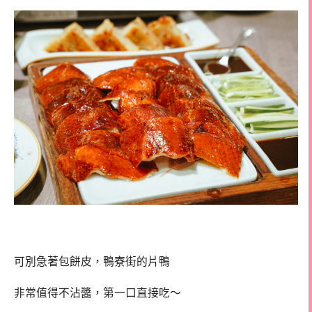
可別急著包餅皮，鴨寮街的片鴨
非常值得不沾醬，第一口直接吃～