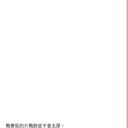
鴨寮街的片鴨餅皮不會太厚，