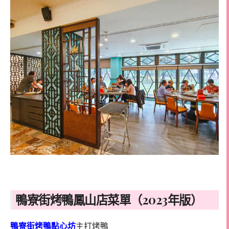
鴨寮街烤鴨鳳山店菜單（2023年版）
鴨寮街烤鴨點心坊
主打烤鴨