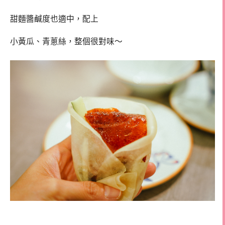
甜麵醬鹹度也適中，配上
小黃瓜、青蔥絲，整個很對味～