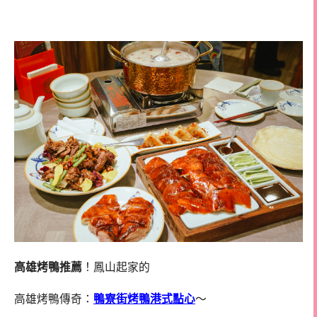
鴨價位
高雄烤鴨推薦
！鳳山起家的
高雄烤鴨傳奇：
鴨寮街烤鴨港式點心
～