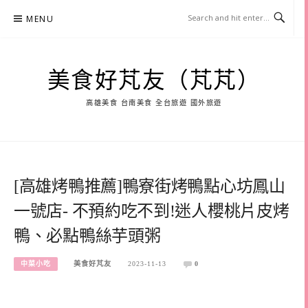
Skip
MENU
to
content
美食好芃友（芃芃）
高雄美食 台南美食 全台旅遊 國外旅遊
[高雄烤鴨推薦]鴨寮街烤鴨點心坊鳳山
一號店- 不預約吃不到!迷人櫻桃片皮烤
鴨、必點鴨絲芋頭粥
中菜小吃
美食好芃友
2023-11-13
0