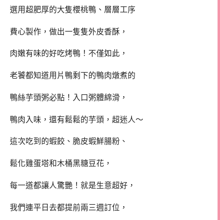
選用超肥厚的大隻櫻桃鴨、層層工序
費心製作，做出一隻隻外皮香酥，
肉嫩有味的好吃烤鴨！不僅如此，
老饕都知道用片鴨剩下的鴨肉燉煮的
鴨絲芋頭粥必點！入口粥體綿滑，
鴨肉入味，還有鬆鬆的芋頭，超迷人～
這次吃到的蝦餃、脆皮蝦鮮腸粉、
鬆化雞蛋塔和木桶黑糖豆花，
每一道都讓人驚艷！就是生意超好，
我們連平日去都提前兩三週訂位，