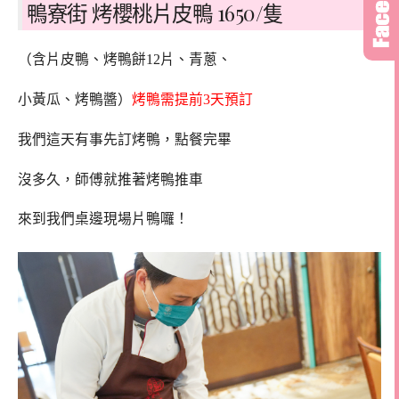
鴨寮街 烤櫻桃片皮鴨 1650/隻
（含片皮鴨、烤鴨餅12片、青蔥、
小黃瓜、烤鴨醬）
烤鴨需提前3天預訂
我們這天有事先訂烤鴨，點餐完畢
沒多久，師傅就推著烤鴨推車
來到我們桌邊現場片鴨囉！