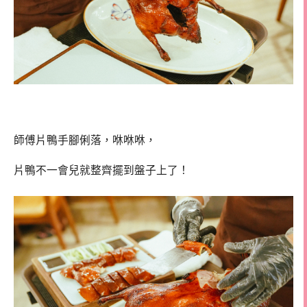
師傅片鴨手腳俐落，咻咻咻，
片鴨不一會兒就整齊擺到盤子上了！