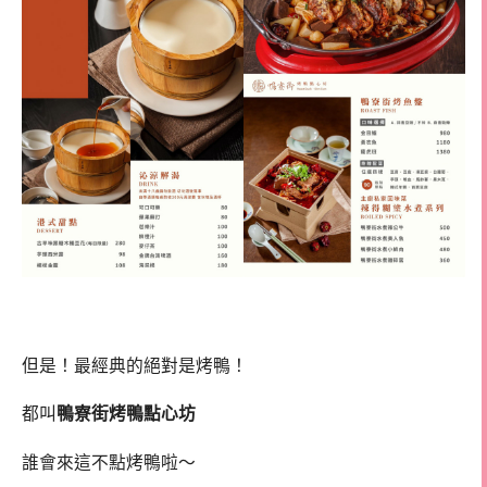
但是！最經典的絕對是烤鴨！
都叫
鴨寮街烤鴨點心坊
誰會來這不點烤鴨啦～