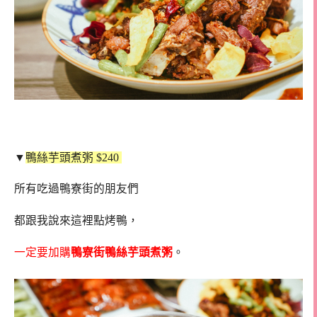
▼
鴨絲芋頭煮粥 $240
所有吃過鴨寮街的朋友們
都跟我說來這裡點烤鴨，
一定要加購
鴨寮街鴨絲芋頭煮粥
。