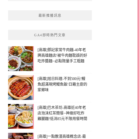
最新推播訊息
GA4即時熱門文章
[高雄]鄧記家常牛肉麵-40年老
牌高雄麵店!被牛肉麵耽誤的好
吃炸醬麵~必點限量手工粗麵
[高雄]旭日料理-不到500元!鰻
魚超滿現烤鰻魚飯!日籍主廚的
家鄉味
[高雄]巴木茶坊-高雄近40年老
店泡沫紅茶簡餐~神級好吃炸
雞腿麵!低消85元不限用餐時間
[高雄]一點散漫高雄概念店-最