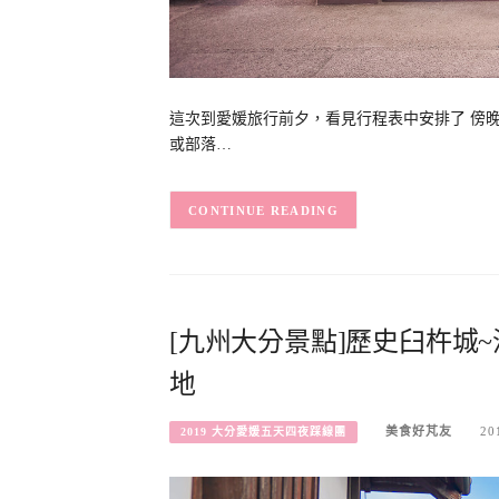
這次到愛媛旅行前夕，看見行程表中安排了 傍
或部落…
CONTINUE READING
[九州大分景點]歷史臼杵城
地
美食好芃友
20
2019 大分愛媛五天四夜踩線團