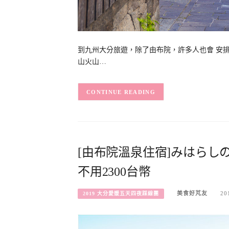
到九州大分旅遊，除了由布院，許多人也會 安
山火山…
CONTINUE READING
[由布院溫泉住宿]みはらし
不用2300台幣
美食好芃友
20
2019 大分愛媛五天四夜踩線團