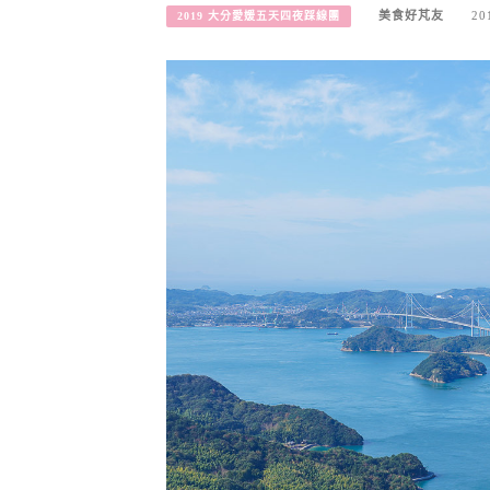
美食好芃友
20
2019 大分愛媛五天四夜踩線團