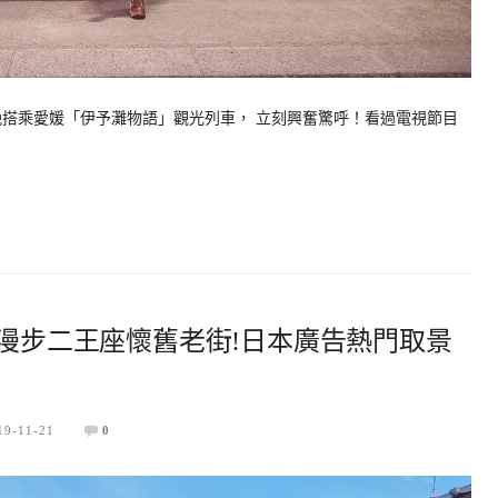
晚搭乘愛媛「伊予灘物語」觀光列車， 立刻興奮驚呼！看過電視節目
~漫步二王座懷舊老街!日本廣告熱門取景
19-11-21
0