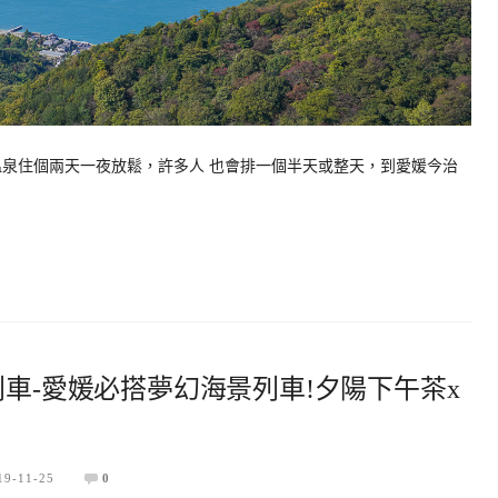
溫泉住個兩天一夜放鬆，許多人 也會排一個半天或整天，到愛媛今治
列車-愛媛必搭夢幻海景列車!夕陽下午茶x
19-11-25
0