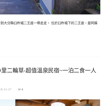
排到大分縣臼杵城二王座一帶走走。 位於臼杵城下的二王座，是阿蘇
の里二輪草-超值溫泉民宿~一泊二食一人
19-11-17
0