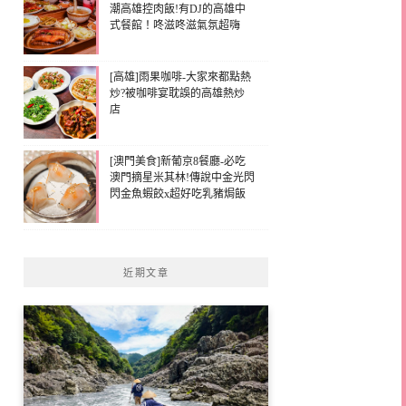
潮高雄控肉飯!有DJ的高雄中
式餐館！咚滋咚滋氣氛超嗨
[高雄]雨果咖啡-大家來都點熱
炒?被咖啡宴耽誤的高雄熱炒
店
[澳門美食]新葡京8餐廳-必吃
澳門摘星米其林!傳說中金光閃
閃金魚蝦餃x超好吃乳豬焗飯
近期文章