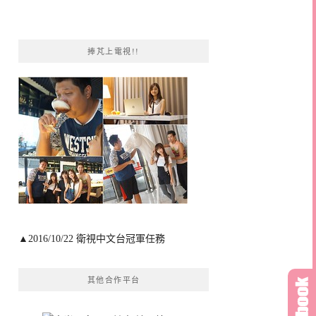
捧芃上電視!!
▲2016/10/22 衛視中文台冠軍任務
其他合作平台