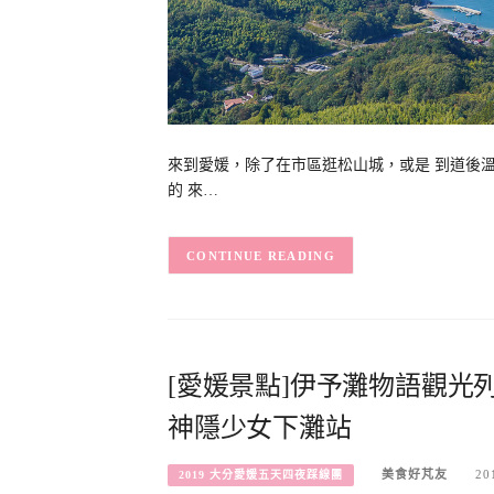
來到愛媛，除了在市區逛松山城，或是 到道後
的 來…
CONTINUE READING
[愛媛景點]伊予灘物語觀光
神隱少女下灘站
美食好芃友
20
2019 大分愛媛五天四夜踩線團