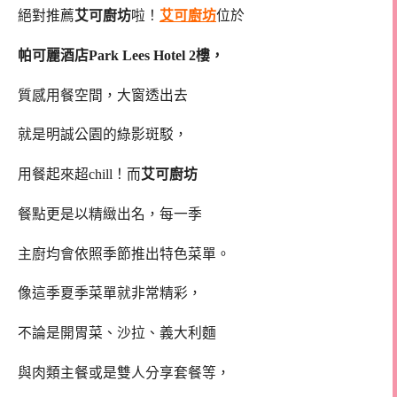
絕對推薦
艾可廚坊
啦！
艾可廚坊
位於
帕可麗酒店Park Lees Hotel 2樓，
質感用餐空間，大窗透出去
就是明誠公園的綠影斑駁，
用餐起來超chill！而
艾可廚坊
餐點更是以精緻出名，每一季
主廚均會依照季節推出特色菜單。
像這季夏季菜單就非常精彩，
不論是開胃菜、沙拉、義大利麵
與肉類主餐或是雙人分享套餐等，