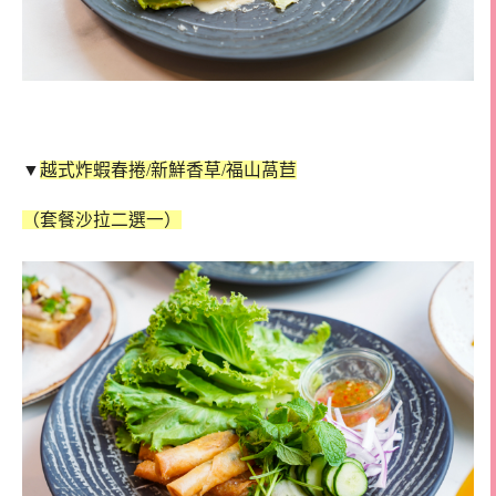
▼
越式炸蝦春捲/新鮮香草/福山萵苣
（套餐沙拉二選一）