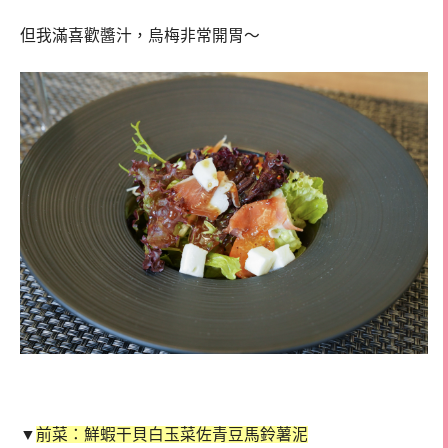
但我滿喜歡醬汁，烏梅非常開胃～
▼
前菜：鮮蝦干貝白玉菜佐青豆馬鈴薯泥