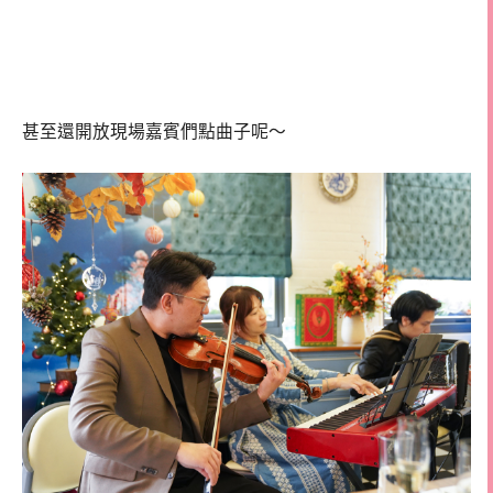
甚至還開放現場嘉賓們點曲子呢～