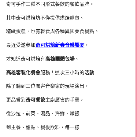
奇可手作三種不同形式餐飲的餐飲品牌。
其中奇可烘焙坊不僅提供烘焙麵包、
精緻蛋糕，也有輕食與各種異國美食餐點。
最近受邀參加
奇可烘焙新春音樂饗宴
，
才知道奇可烘焙有
高雄團體包場
、
高雄客製化餐會
服務！這次三小時的活動
除了聽到三位厲害音樂家的現場演出，
更品嘗到
奇可餐飲
主廚厲害的手藝，
從沙拉、前菜、湯品、海鮮、燉飯
到主餐、甜點、餐後飲料，每一樣