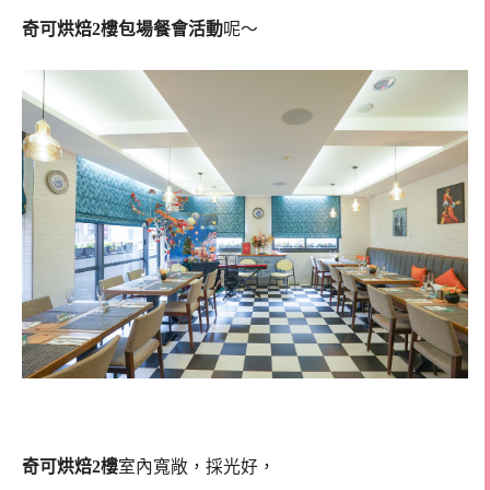
奇可烘焙2樓包場餐會活動
呢～
奇可烘焙2樓
室內寬敞，採光好，