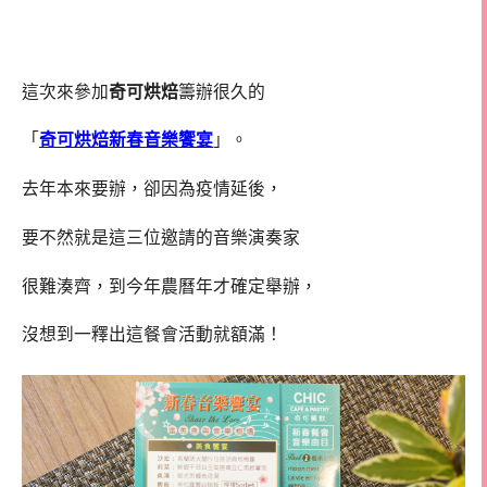
這次來參加
奇可烘焙
籌辦很久的
「
奇可烘焙新春音樂饗宴
」。
去年本來要辦，卻因為疫情延後，
要不然就是這三位邀請的音樂演奏家
很難湊齊，到今年農曆年才確定舉辦，
沒想到一釋出這餐會活動就額滿！