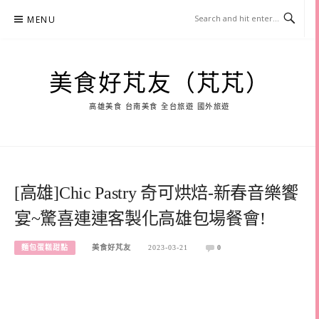
Skip
MENU
to
content
美食好芃友（芃芃）
高雄美食 台南美食 全台旅遊 國外旅遊
[高雄]Chic Pastry 奇可烘焙-新春音樂饗
宴~驚喜連連客製化高雄包場餐會!
麵包蛋糕甜點
美食好芃友
2023-03-21
0