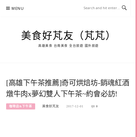
Skip
MENU
to
content
美食好芃友（芃芃）
高雄美食 台南美食 全台旅遊 國外旅遊
[高雄下午茶推薦]奇可烘焙坊-銷魂紅酒
燉牛肉x夢幻雙人下午茶~約會必訪!
咖啡店&下午茶
美食好芃友
2017-12-01
0