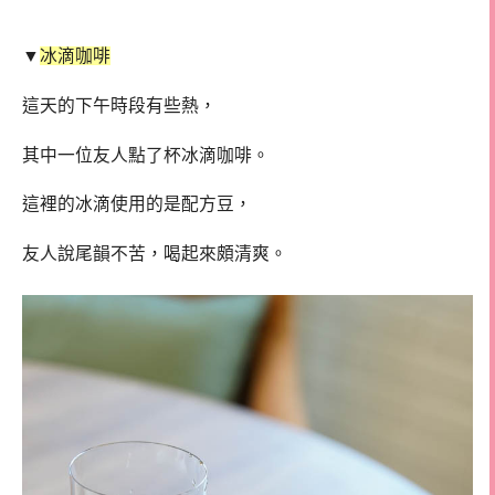
▼
冰滴咖啡
這天的下午時段有些熱，
其中一位友人點了杯冰滴咖啡。
這裡的冰滴使用的是配方豆，
友人說尾韻不苦，喝起來頗清爽。