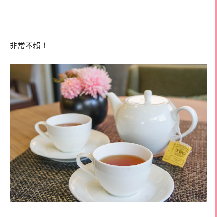
非常不賴！