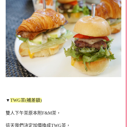
▼
TWG茶(補差額)
雙人下午茶原本附F&M茶，
這天我們決定加價換成TWG茶，