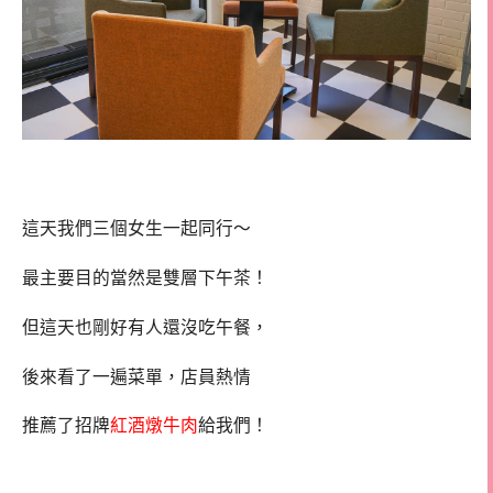
這天我們三個女生一起同行～
最主要目的當然是雙層下午茶！
但這天也剛好有人還沒吃午餐，
後來看了一遍菜單，店員熱情
推薦了招牌
紅酒燉牛肉
給我們！