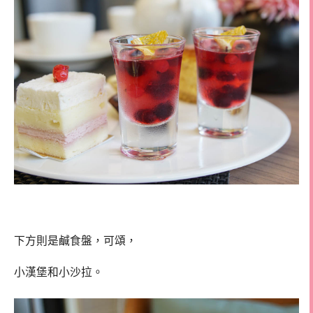
下方則是鹹食盤，可頌，
小漢堡和小沙拉。