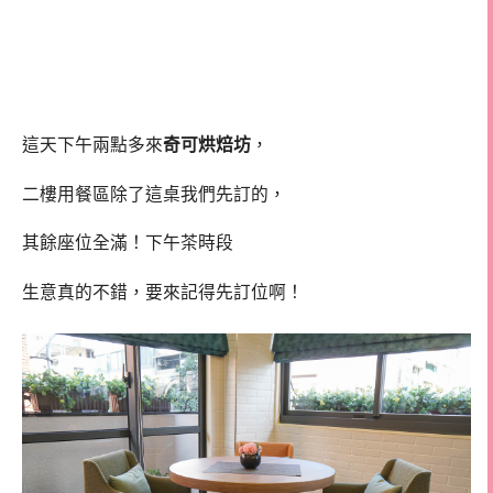
這天下午兩點多來
奇可烘焙坊
，
二樓用餐區除了這桌我們先訂的，
其餘座位全滿！下午茶時段
生意真的不錯，要來記得先訂位啊！