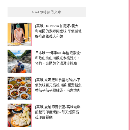
GA4即時熱門文章
[高雄]Dai Nonni 帕羅娜-義大
利老闆的家鄉阿嬤味!平價道地
好吃高雄義大利麵
日本唯一!傳承600年極限激流!
和歌山北山川觀光木筏泛舟：
預約、交通與全濕激流體驗
[高雄]來呷飯川食堂裕誠店-平
價美味百元高雄川菜!超驚豔魚
香茄子茄子粉絲煲、毛家燒肉
[高雄]曼納印度餐廳-高雄最爆
餡起司印度烤餅~每天爆滿高
雄印度餐廳