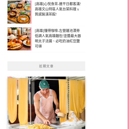
[高雄]心悅食茶-連平日都客滿!
高雄文山特區人氣台菜料理 x
質感裝潢茶館!
[高雄]懂得咖啡-左營蓮池潭旁
低調人氣高雄麵包!塗醬最大器
明太子法國、必吃奶油紅豆鹽
可頌
近期文章