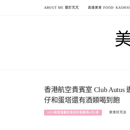
Skip
ABOUT ME 關於芃芃
高雄美食 FOOD/ KAOHS
to
content
香港航空貴賓室 Club Au
仔和蛋塔還有酒類喝到飽
美食好芃友
2019峇里島龍目島吉利島跳島6天5夜