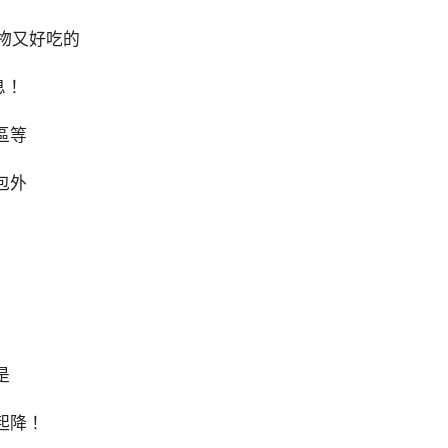
食物又好吃的
息！
區等
包外
是
起降！