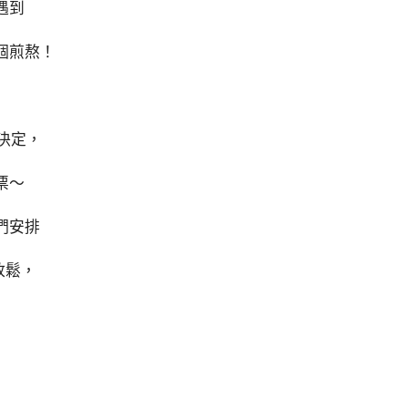
遇到
個煎熬！
決定，
票～
們安排
放鬆，