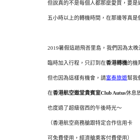
但說真的不是每個人都那麼愛買，要是
五小時以上的轉機時間，在那邊等真是
2019暑假這趟飛峇里島，我們因為太晚
臨時加入行程，只訂到在
香港轉機
的機
但也因為這樣有機會，請
富泰旅遊
幫我
在
香港航空遨堂貴賓室Club Autus
休息
也度過了超級宿西的午後時光～
（香港航空商務艙跟特定合作信用卡
可免費使用，經濟艙乘客付費使用）