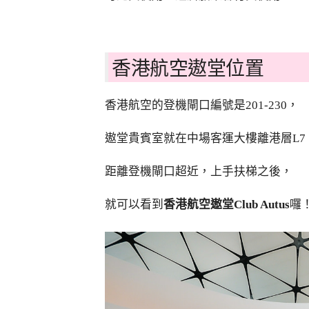
香港航空遨堂位置
香港航空的登機閘口編號是201-230，
遨堂貴賓室就在中場客運大樓離港層L7
距離登機閘口超近，上手扶梯之後，
就可以看到
香港航空遨堂Club Autus
囉