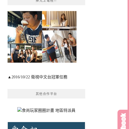
捧芃上電視!!
▲2016/10/22 衛視中文台冠軍任務
其他合作平台