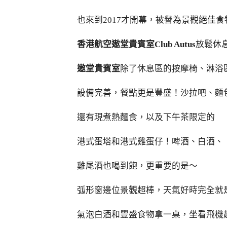
也來到2017才開幕，被譽為景觀絕佳
香港航空遨堂貴賓室Club Autus
放鬆休
遨堂貴賓室
除了休息區的按摩椅、淋浴
設備完善，餐點更是豐盛！沙拉吧、麵
還有現煮熱麵食，以及下午茶限定的
港式蛋塔和港式雞蛋仔！啤酒、白酒、
雞尾酒也喝到飽，更重要的是～
弧形窗邊位景觀超棒，天氣好時完全就
氣泡白酒和豐盛食物拿一桌，坐看飛機