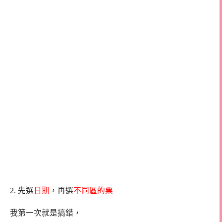
2. 先選
日期
，再選
不同區的票
我第一次就是搞錯，