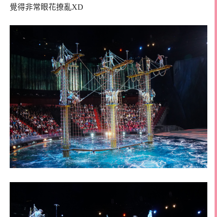
覺得非常眼花撩亂XD