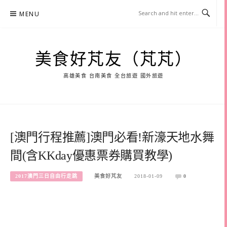
Skip
MENU
to
content
美食好芃友（芃芃）
高雄美食 台南美食 全台旅遊 國外旅遊
[澳門行程推薦]澳門必看!新濠天地水舞
間(含KKday優惠票券購買教學)
2017澳門三日自由行走跳
美食好芃友
2018-01-09
0