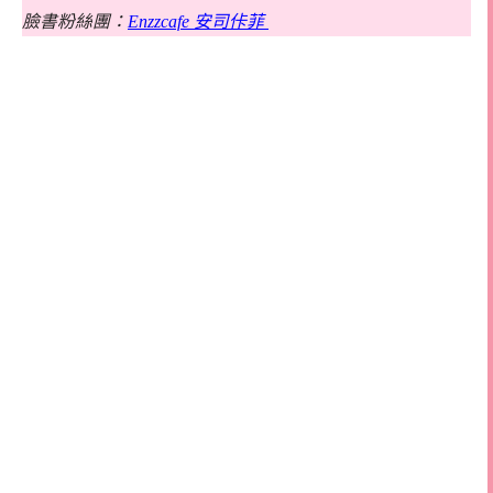
臉書粉絲團：
Enzzcafe 安司佧菲