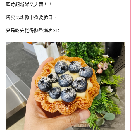
藍莓超新鮮又大顆！！
塔皮比想像中還要脆口，
只是吃完覺得熱量爆表XD