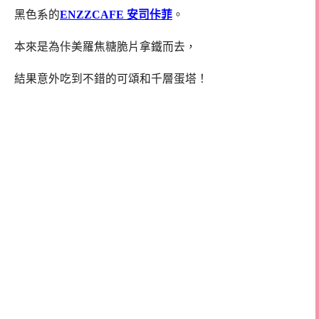
黑色系的
ENZZCAFE 安司佧菲
。
本來是為佧美羅焦糖脆片拿鐵而去，
結果意外吃到不錯的可頌和千層蛋塔！