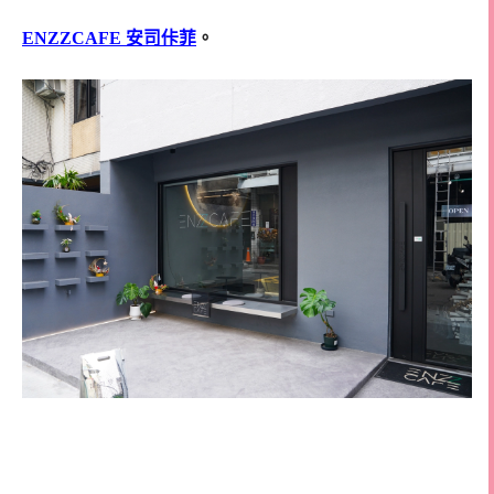
ENZZCAFE 安司佧菲
。