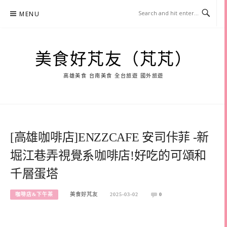
Skip
MENU
to
content
美食好芃友（芃芃）
高雄美食 台南美食 全台旅遊 國外旅遊
[高雄咖啡店]ENZZCAFE 安司佧菲 -新
堀江巷弄視覺系咖啡店!好吃的可頌和
千層蛋塔
咖啡店&下午茶
美食好芃友
2025-03-02
0