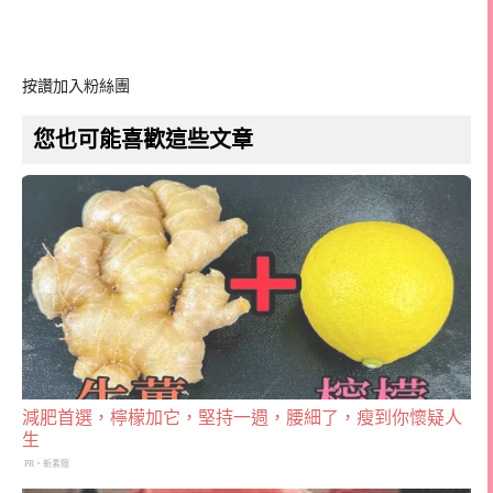
按讚加入粉絲團
您也可能喜歡這些文章
減肥首選，檸檬加它，堅持一週，腰細了，瘦到你懷疑人
生
PR・新素簡