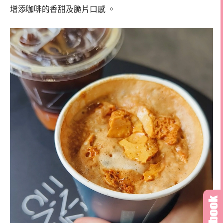
增添咖啡的香甜及脆片口感
。