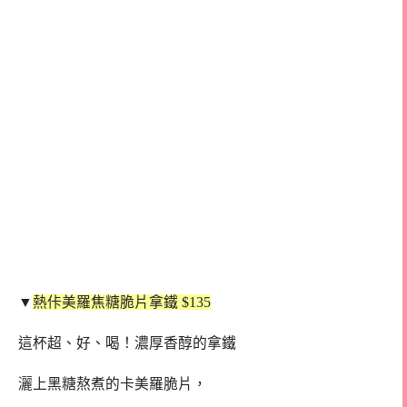
▼
熱佧美羅焦糖脆片拿鐵 $135
這杯超、好、喝！濃厚香醇的拿鐵
灑上黑糖熬煮的卡美羅脆片，