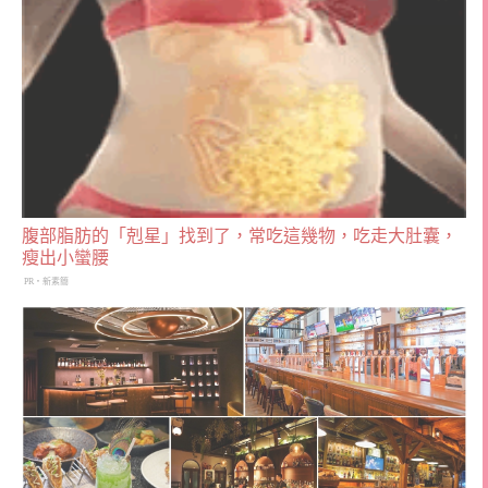
腹部脂肪的「剋星」找到了，常吃這幾物，吃走大肚囊，
瘦出小蠻腰
PR・新素簡