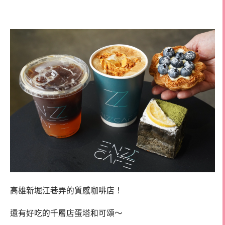
薦
高雄新堀江巷弄的質感咖啡店！
還有好吃的千層店蛋塔和可頌～