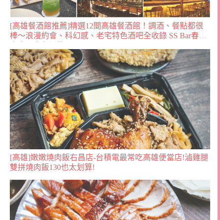
[高雄餐酒館推薦]精選12間高雄餐酒館！調酒、餐點都很
棒～浪漫約會、科幻感、老宅特色酒吧全收錄 SS Bar春‧
宇宙星空餐酒館
[高雄]嫩嫩燒肉飯右昌店-台積電最常吃高雄便當店!滷雞腿
雙拼燒肉飯130也太划算!