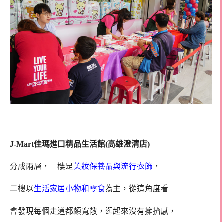
J-Mart佳瑪進口精品生活館(高雄澄清店)
分成兩層，一樓是
美妝保養品與流行衣飾
，
二樓以
生活家居小物和零食
為主，從這角度看
會發現每個走道都頗寬敞，逛起來沒有擁擠感，