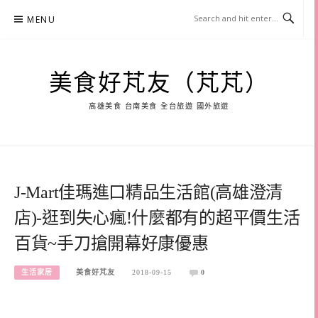
Skip
MENU
to
content
美食好芃友（芃芃）
高雄美食 台南美食 全台旅遊 國外旅遊
J-Mart佳瑪進口精品生活館(高雄澄清
店)-逛到失心瘋!什麼都有的超平價生活
百貨~手刀搶開幕好康優惠
生活家居
美食好芃友
2018-09-15
0