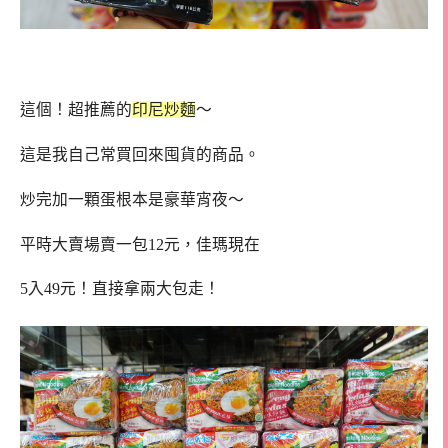
這個！超推薦的
印尼炒麵
～
這是我自己常買回來囤貨的商品。
炒完加一顆蛋根本是豪華宵夜～
平時大賣場賣一包12元，佳瑪現在
5入49元！直接拿兩大包走！