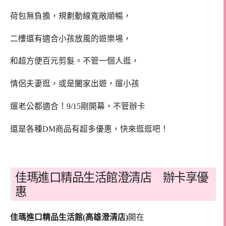
荷包無負擔，規劃動線寬敞順暢，
二樓還有適合小孩放風的遊樂場，
和超方便百元剪髮。不管一個人逛，
情侶夫妻逛，或是闔家出遊，遛小孩
遛老公都適合！9/15剛開幕，不管辦卡
還是各種DM商品有超多優惠，快來逛逛吧！
佳瑪進口精品生活館澄清店 辦卡享優
惠
佳瑪進口精品生活館(高雄澄清店)
開在