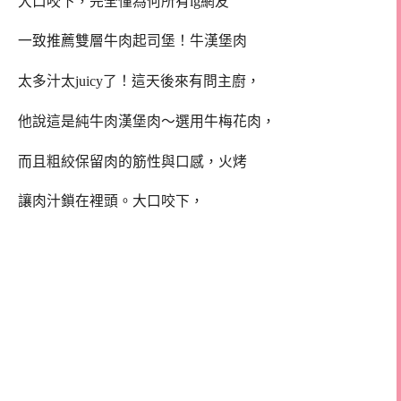
大口咬下，完全懂為何所有ig網友
一致推薦雙層牛肉起司堡！牛漢堡肉
太多汁太juicy了！這天後來有問主廚，
他說這是純牛肉漢堡肉～選用牛梅花肉，
而且粗絞保留肉的筋性與口感，火烤
讓肉汁鎖在裡頭。大口咬下，