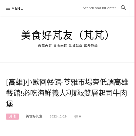
Skip
MENU
to
content
美食好芃友（芃芃）
高雄美食 台南美食 全台旅遊 國外旅遊
[高雄]小歐圓餐館-苓雅市場旁低調高雄
餐館!必吃海鮮義大利麵x雙層起司牛肉
堡
其他
美食好芃友
2022-12-29
0