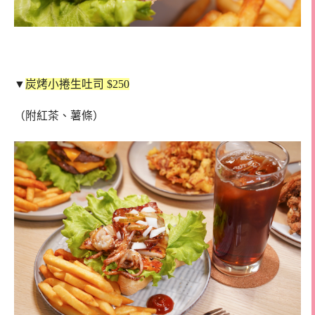
▼
炭烤小捲生吐司 $250
（附紅茶、薯條）