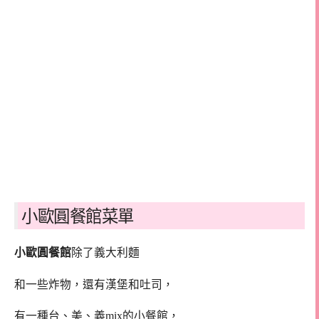
小歐圓餐館菜單
小歐圓餐館
除了義大利麵
和一些炸物，還有漢堡和吐司，
有一種台、美、義mix的小餐館，