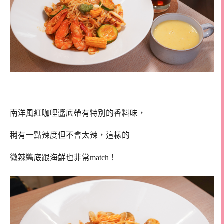
南洋風紅咖哩醬底帶有特別的香料味，
稍有一點辣度但不會太辣，這樣的
微辣醬底跟海鮮也非常match！