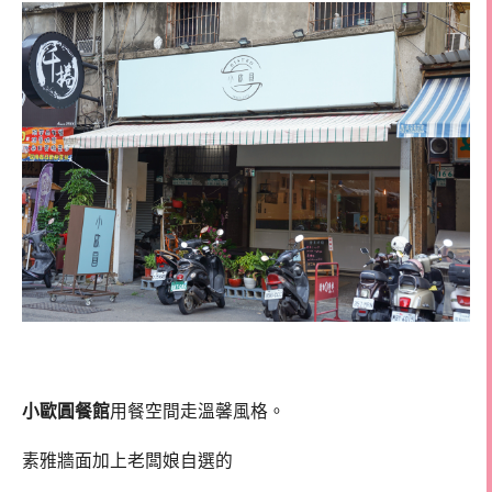
小歐圓餐館
用餐空間走溫馨風格。
素雅牆面加上老闆娘自選的