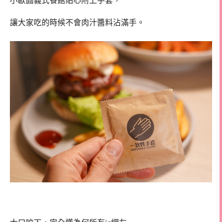
小歐圓義式餐館貼心附上手套，
讓大家吃的時候不會肉汁醬料沾滿手。