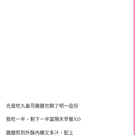
光是吃九盎司雞腿也飽了吧～這份
我吃一半，剩下一半當隔天早餐XD
雞腿煎到外酥內嫩又多汁，配上