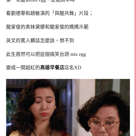
看劉德華和趙敏演的「與龍共舞」片段；
龍家俊的表妹黛娜和龍家俊的媽媽示範
英文的罵人髒話怎麼說，想不到
此生居然可以把這個搞笑台詞 mix egg
變成一間超紅的
高雄早餐店
店名XD