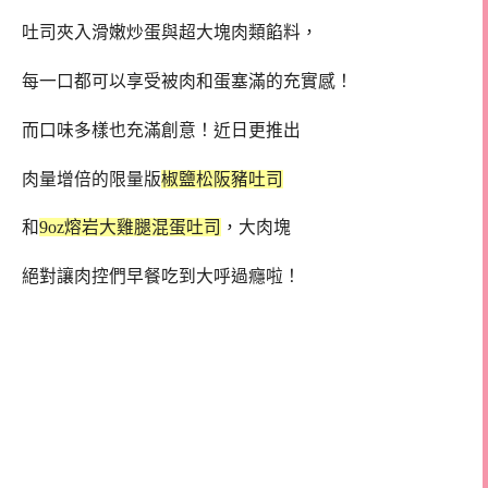
吐司夾入滑嫩炒蛋與超大塊肉類餡料，
每一口都可以享受被肉和蛋塞滿的充實感！
而口味多樣也充滿創意！近日更推出
肉量增倍的限量版
椒鹽松阪豬吐司
和
9oz熔岩大雞腿混蛋吐司
，大肉塊
絕對讓肉控們早餐吃到大呼過癮啦！