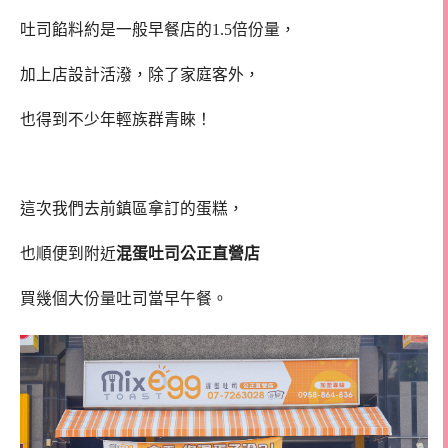
吐司餡料約是一般早餐店的1.5倍份量，
加上店設計活潑，除了家庭客外，
也得到不少年輕族群青睞！
這次我們去前鎮區拿訂的蛋糕，
也順便到附近
混蛋吐司公正直營店
買幾個大份量吐司當早午餐。