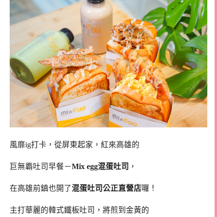
風靡ig打卡，從屏東起家，紅來高雄的
巨無霸吐司早餐－
Mix egg混蛋吐司
，
在高雄前鎮也開了
混蛋吐司公正直營店
囉！
主打華麗的韓式鐵板吐司，將煎到金黃的