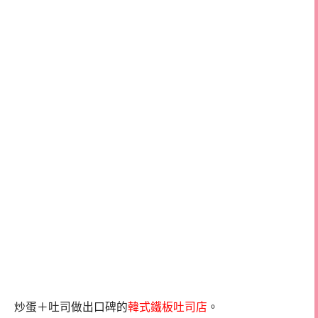
炒蛋＋吐司做出口碑的
韓式鐵板吐司店
。