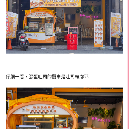
仔細一看，混蛋吐司的攤車是吐司輪廓耶！