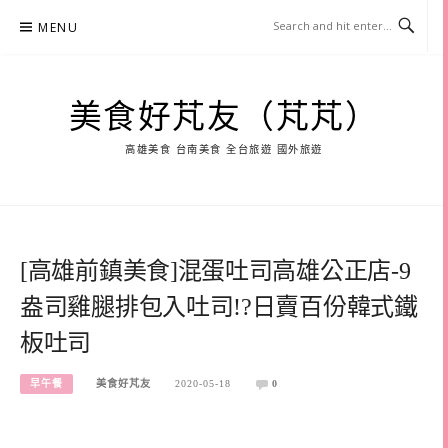
Skip
MENU
to
content
美食好芃友（芃芃）
高雄美食 台南美食 全台旅遊 國外旅遊
[高雄前鎮美食]混蛋吐司高雄公正店-9
盎司雞腿排包入吐司!?日賣百份韓式鐵
板吐司
早午餐
美食好芃友
2020-05-18
0