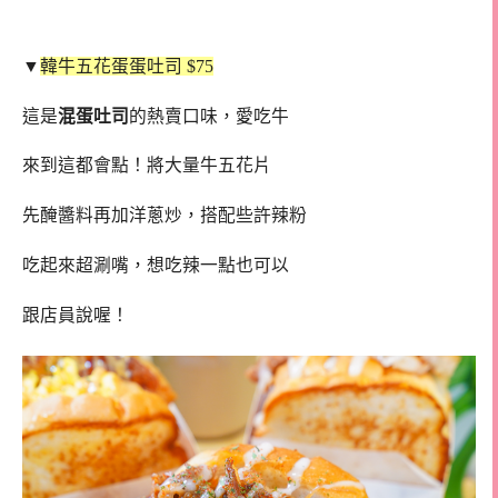
▼
韓牛五花蛋蛋吐司 $75
這是
混蛋吐司
的熱賣口味，愛吃牛
來到這都會點！將大量牛五花片
先醃醬料再加洋蔥炒，搭配些許辣粉
吃起來超涮嘴，想吃辣一點也可以
跟店員說喔！