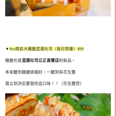
▼
9oz熔岩大雞腿混蛋吐司（每日限量）$99
雞腿也是
混蛋吐司公正直營店
的新品，
本來聽到雞腿排還好，一聽到有花生醬
我立刻決定要我吃這口味！！（花生醬控）