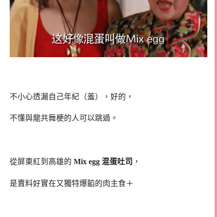
不小心透漏自己年紀（羞），好的，
不懂與龍共舞梗的人可以跳過。
從屏東紅到高雄的
Mix egg 混蛋吐司
，
是賣料好實在又獨特爆餡的肉主食＋