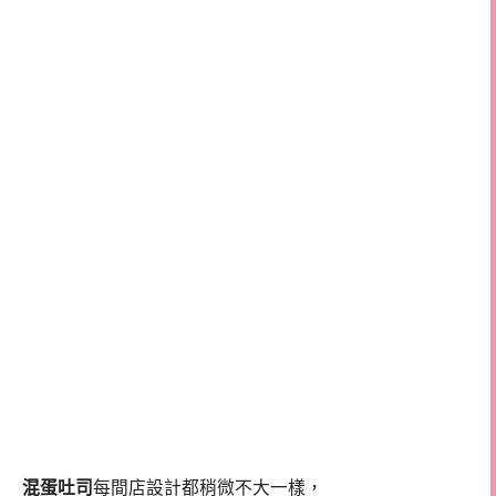
混蛋吐司
每間店設計都稍微不大一樣，