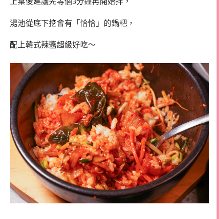
上桌後建議先等個3分鐘再開始拌，
湯池從底下挖會有「恰恰」的鍋粑，
配上韓式辣醬超級好吃～