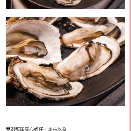
我剛那顆雙心蚵仔，本來以為