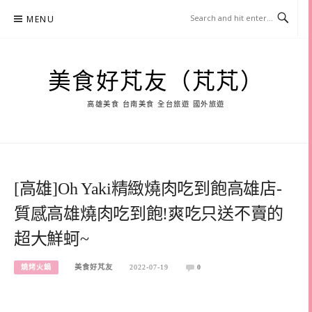
Skip
MENU
to
content
美食好芃友（芃芃）
高雄美食 台南美食 全台旅遊 國外旅遊
[高雄]Oh Yaki精緻燒肉吃到飽高雄店-
質感高雄燒肉吃到飽!爽吃只送不賣的
超大鮮蚵~
燒烤火鍋
美食好芃友
2022-07-19
0