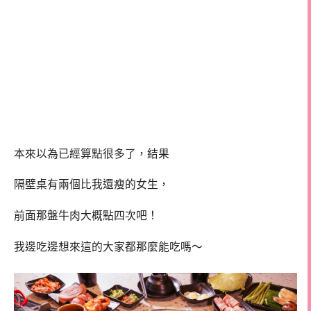
本來以為已經算點很多了，結果
隔壁桌有兩個比我還瘦的女生，
前面那盤牛肉大概點四次吧！
我邊吃邊想來這的大家都那麼能吃嗎～