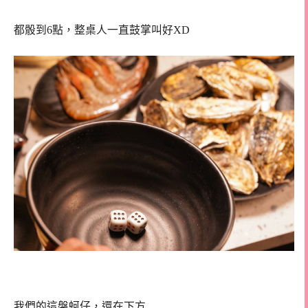
都骰到6點，整桌人一直鼓掌叫好XD
我們的這盤蚵仔，還在下方