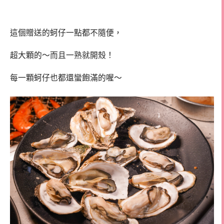
這個贈送的蚵仔一點都不隨便，
超大顆的～而且一熟就開殼！
每一顆蚵仔也都還蠻飽滿的喔～