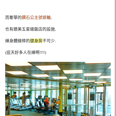
而奢華的
鑽石公主號遊輪
,
也有媲美五星級飯店的設施,
練身體線條的
健身房
不可少.
(這天好多人在練啊!!!!)