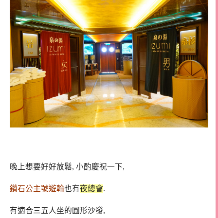
晚上想要好好放鬆, 小酌慶祝一下,
鑽石公主號遊輪
也有
夜總會
.
有適合三五人坐的圓形沙發,