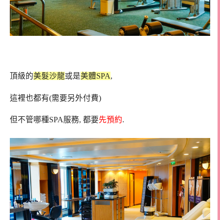
頂級的
美髮沙龍
或是
美體SPA
,
這裡也都有(需要另外付費)
但不管哪種SPA服務, 都要
先預約
.