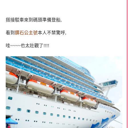
搭接駁車來到碼頭準備登船,
看到
鑽石公主號
本人不禁驚呼,
哇~~~~也太壯觀了!!!!