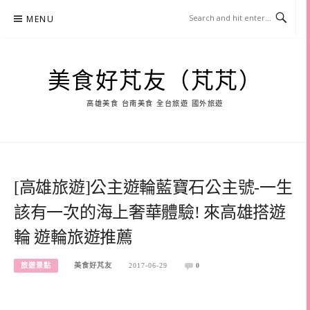
Skip
MENU
to
content
美食好芃友（芃芃）
高雄美食 台南美食 全台旅遊 國外旅遊
[高雄旅遊]公主遊輪藍寶石公主號-一生
該有一次的海上奢華體驗! 來高雄搭遊
輪 遊輪旅遊推薦
旅遊景點
美食好芃友
2017-06-29
0