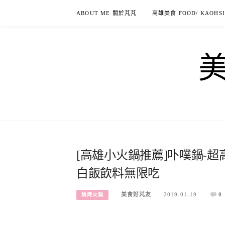
Skip
ABOUT ME 關於芃芃
高雄美食 FOOD/ KAOHS
to
content
[高雄小火鍋推薦]卟噗鍋-超
白飯飲料無限吃
美食好芃友
2019-01-19
0
燒烤火鍋