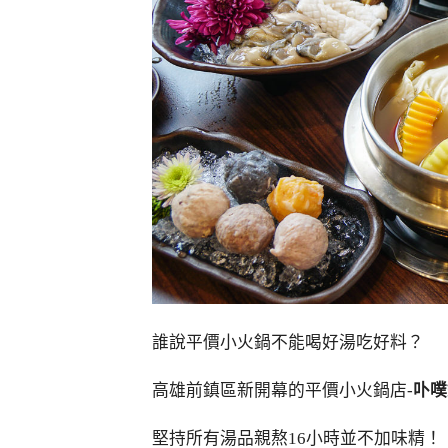
誰說平價小火鍋不能喝好湯吃好料？
高雄前鎮區新開幕的平價小火鍋店-
卟噗
堅持所有湯品親熬16小時並不加味精！