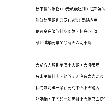
最平價的鍋物119元就能吃到，超新鮮
海鮮總匯鍋也只要179元！點鍋內用
還可享白飯飲料吃到飽，超高C/P值
讓
卟噗鍋
開幕至今每天人潮不斷。
高雄小火鍋推薦 高雄平價火鍋
大部分人想到平價小火鍋，大概都是
只求平價料多，對於湯頭沒有太大要求
但高雄前鎮一帶新開的平價小火鍋店
卟噗鍋
，不同於一般高雄小火鍋只主打