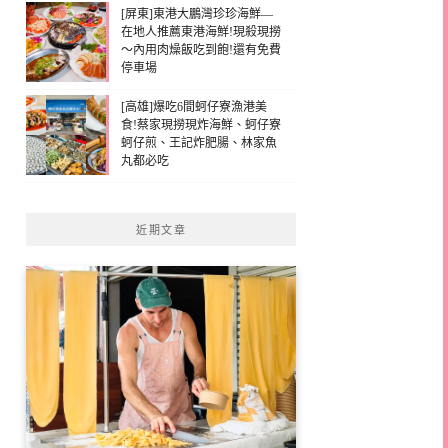
[屏東]東港大鵬灣珍珍海鮮—
在地人推薦東港海鮮!現殺現撈
～內用肉燥飯吃到飽!還有免費
停車場
[高雄]爆吃6間蚵仔寮漁港美
食!蔡家現撈現炸海鮮、蚵仔寮
蚵仔煎、王記炸肥腸、林家魚
丸都必吃
近期文章