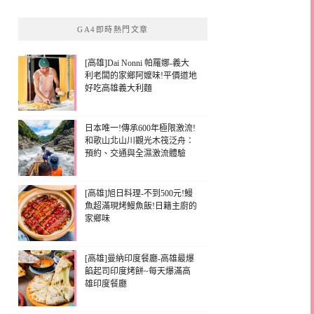
GA4即時熱門文章
[高雄]Dai Nonni 帕羅娜-義大
利老闆的家鄉阿嬤味!平價道地
好吃高雄義大利麵
日本唯一!傳承600年極限激流!
和歌山北山川觀光木筏泛舟：
預約、交通與全濕激流體驗
[高雄]旭日料理-不到500元!鰻
魚超滿現烤鰻魚飯!日籍主廚的
家鄉味
[高雄]曼納印度餐廳-高雄最爆
餡起司印度烤餅~每天爆滿高
雄印度餐廳