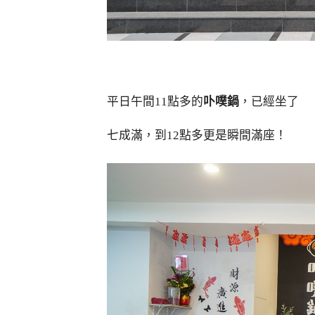
平日午間11點多的
卟噗鍋
，已經坐了
七成滿，到12點多更是瞬間滿座！