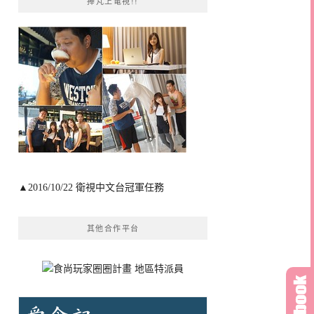
捧芃上電視!!
▲2016/10/22 衛視中文台冠軍任務
其他合作平台