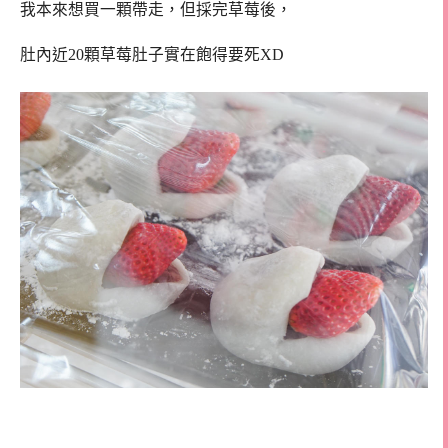
我本來想買一顆帶走，但採完草莓後，
肚內近20顆草莓肚子實在飽得要死XD