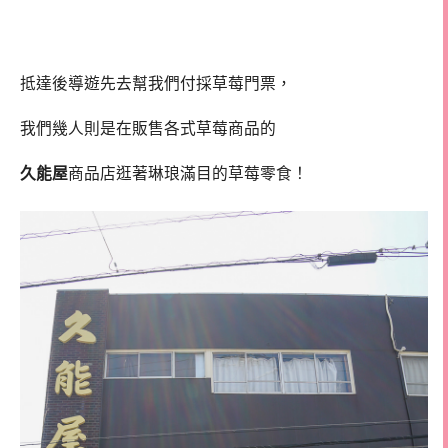
抵達後導遊先去幫我們付採草莓門票，
我們幾人則是在販售各式草莓商品的
久能屋
商品店逛著琳琅滿目的草莓零食！