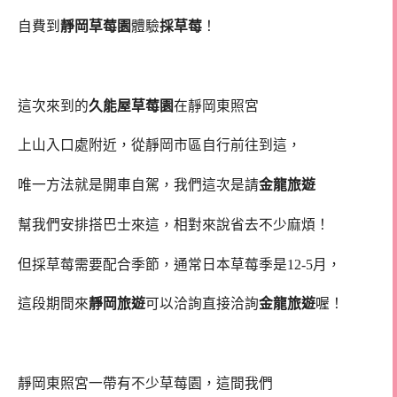
自費到
靜岡草莓園
體驗
採草莓
！
這次來到的
久能屋草莓園
在靜岡東照宮
上山入口處附近，從靜岡市區自行前往到這，
唯一方法就是開車自駕，我們這次是請
金龍旅遊
幫我們安排搭巴士來這，相對來說省去不少麻煩！
但採草莓需要配合季節，通常日本草莓季是12-5月，
這段期間來
靜岡旅遊
可以洽詢直接洽詢
金龍旅遊
喔！
靜岡東照宮一帶有不少草莓園，這間我們