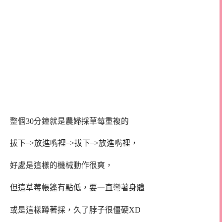
整個30分鐘就是農婦採草莓重複的
拔下–>放進嘴裡–>拔下–>放進嘴裡，
好處是這樣的機械動作很爽，
但這草莓帳篷有點低，要一直彎著身體
或是這樣蹲著採，久了脖子很僵硬XD