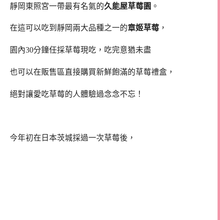
靜岡東照宮一帶最有名氣的
久能屋草莓園
。
在這可以吃到靜岡兩大品種之一的
章姬草莓
，
園內30分鐘任採草莓現吃，吃完意猶未盡
也可以在販售區直接購買新鮮飽滿的草莓禮盒，
絕對讓愛吃草莓的人體驗過念念不忘！
今年初在日本茨城採過一次草莓後，