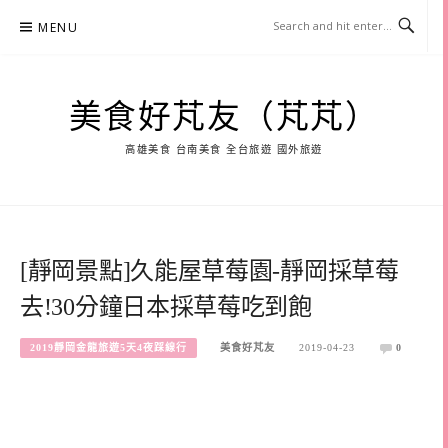
Skip
MENU
to
content
美食好芃友（芃芃）
高雄美食 台南美食 全台旅遊 國外旅遊
[靜岡景點]久能屋草莓園-靜岡採草莓
去!30分鐘日本採草莓吃到飽
2019靜岡金龍旅遊5天4夜踩線行
美食好芃友
2019-04-23
0