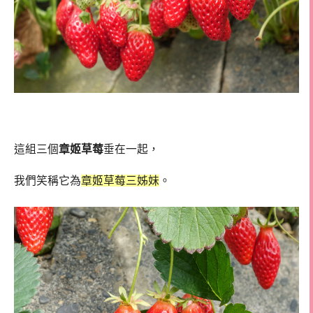
這組三個
章姬草莓
垂在一起，
我們笑稱它為
章姬草莓三姊妹
。