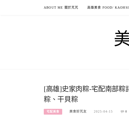
Skip
ABOUT ME 關於芃芃
高雄美食 FOOD/ KAOHS
to
content
[高雄]史家肉粽-宅配南部粽
粽、干貝粽
美食好芃友
2025-04-15
0
宅配美食