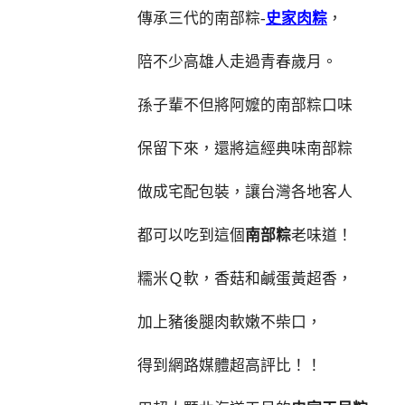
傳承三代的南部粽-
史家肉粽
，
陪不少高雄人走過青春歲月。
孫子輩不但將阿嬤的南部粽口味
保留下來，還將這經典味南部粽
做成宅配包裝，讓台灣各地客人
都可以吃到這個
南部粽
老味道！
糯米Ｑ軟，香菇和鹹蛋黃超香，
加上豬後腿肉軟嫩不柴口，
得到網路媒體超高評比！！