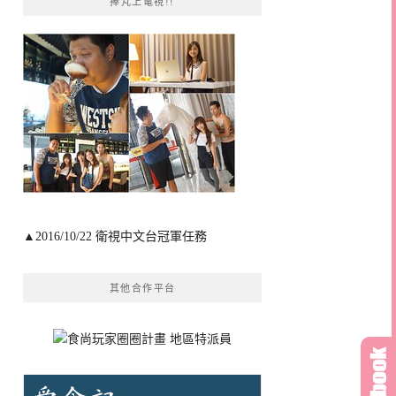
捧芃上電視!!
▲2016/10/22 衛視中文台冠軍任務
其他合作平台