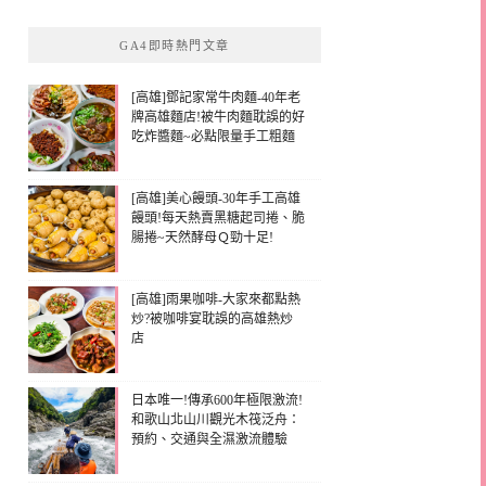
GA4即時熱門文章
[高雄]鄧記家常牛肉麵-40年老
牌高雄麵店!被牛肉麵耽誤的好
吃炸醬麵~必點限量手工粗麵
[高雄]美心饅頭-30年手工高雄
饅頭!每天熱賣黑糖起司捲、脆
腸捲~天然酵母Ｑ勁十足!
[高雄]雨果咖啡-大家來都點熱
炒?被咖啡宴耽誤的高雄熱炒
店
日本唯一!傳承600年極限激流!
和歌山北山川觀光木筏泛舟：
預約、交通與全濕激流體驗