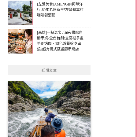
[左營美食]AMENGIN梅琴洋
行-80年老屋新生!左營將軍村
咖啡餐酒館
[高雄]一點溫宝 / 深夜畫廊自
動串燒-全台首創!畫廊裡拿畫
筆刷烤肉、調色盤餐盤吃串
燒?超有儀式感畫廊串燒店
近期文章