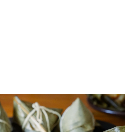
家肉粽 史家庄肉粽評價