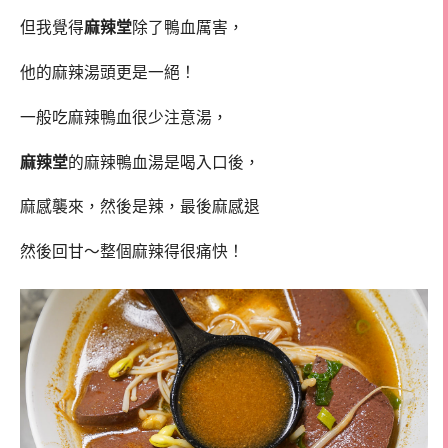
但我覺得
麻辣堂
除了鴨血厲害，
他的麻辣湯頭更是一絕！
一般吃麻辣鴨血很少注意湯，
麻辣堂
的麻辣鴨血湯是喝入口後，
麻感襲來，然後是辣，最後麻感退
然後回甘～整個麻辣得很痛快！