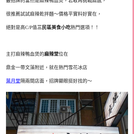
最招牌的當然是麻辣鴨血煲，若敢再挑戰麻感，
很推薦試試麻辣乾拌麵～價格平實料好實在，
絕對是高C/P值
三民區美食小吃
熱門選項！！
主打麻辣鴨血煲的
麻辣堂
位在
鼎金一帶文藻附近，就在熱門雪花冰店
葉月堂
隔兩間店面，招牌顯眼挺好找的～