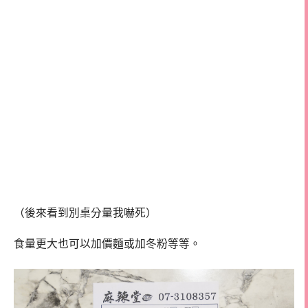
（後來看到別桌分量我嚇死）
食量更大也可以加價麵或加冬粉等等。