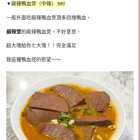
▼
麻辣鴨血煲（中辣） $80
一般外面吃麻辣鴨血煲頂多四塊鴨血，
麻辣堂
的麻辣鴨血煲，不好意思，
超大塊給你七大塊！！完全滿足
我這種鴨血控的慾望～～