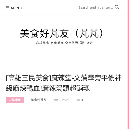
Skip
MENU
to
content
美食好芃友（芃芃）
高雄美食 台南美食 全台旅遊 國外旅遊
[高雄三民美食]麻辣堂-文藻學旁平價神
級麻辣鴨血!麻辣湯頭超銷魂
中菜小吃
美食好芃友
2019-07-29
0