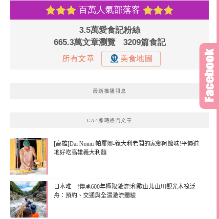
最新推播訊息
GA4即時熱門文章
[高雄]Dai Nonni 帕羅娜-義大利老闆的家鄉阿嬤味!平價道
地好吃高雄義大利麵
日本唯一!傳承600年極限激流!和歌山北山川觀光木筏泛
舟：預約、交通與全濕激流體驗