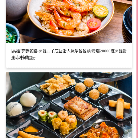
[高雄]究鶴餐館-高雄凹子底巨蛋人氣聚餐餐廳!賣爆20000碗高雄最
強蒜味鮮蝦飯~