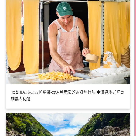
[高雄]Dai Nonni 帕羅娜-義大利老闆的家鄉阿嬤味!平價道地好吃高
雄義大利麵