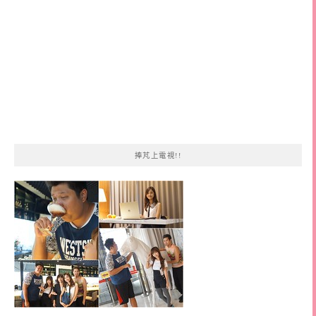
捧芃上電視!!