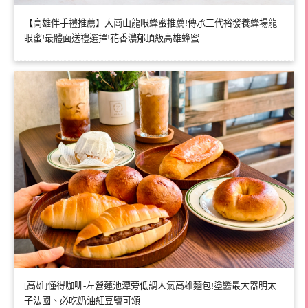
【高雄伴手禮推薦】大崗山龍眼蜂蜜推薦!傳承三代裕發養蜂場龍
眼蜜!最體面送禮選擇!花香濃郁頂級高雄蜂蜜
[高雄]懂得咖啡-左營蓮池潭旁低調人氣高雄麵包!塗醬最大器明太
子法國、必吃奶油紅豆鹽可頌