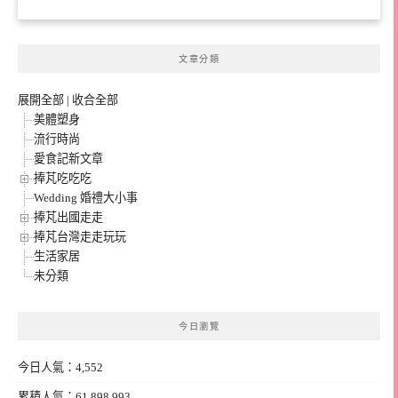
文章分類
展開全部
|
收合全部
美體塑身
流行時尚
愛食記新文章
捧芃吃吃吃
Wedding 婚禮大小事
捧芃出國走走
捧芃台灣走走玩玩
生活家居
未分類
今日瀏覽
今日人氣：4,552
累積人氣：61,898,993