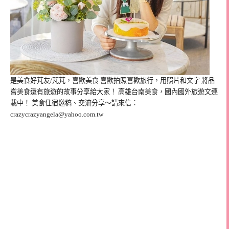
是美食好芃友/芃芃，喜歡美食 喜歡拍照喜歡旅行，用照片和文字 將品
嘗美食還有旅遊的故事分享給大家！ 高雄台南美食，國內國外旅遊文連
載中！ 美食住宿邀稿、交流分享～請來信：
crazycrazyangela@yahoo.com.tw