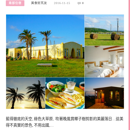
南部住宿
美食好芃友
2016-11-15
0
藍得徹底的天空, 綠色大草原, 吹著晚風賞椰子樹剪影的美麗落日…這美
得不真實的景色, 不用出國,…