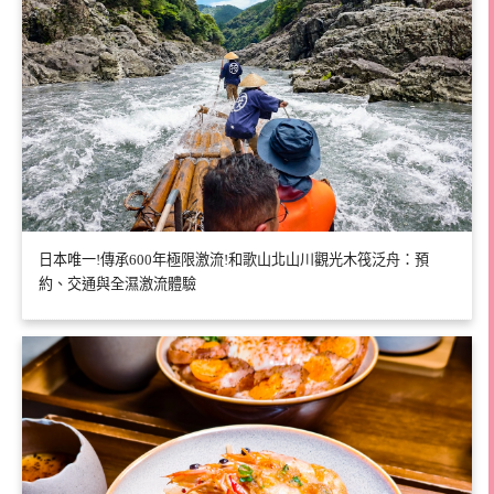
日本唯一!傳承600年極限激流!和歌山北山川觀光木筏泛舟：預
約、交通與全濕激流體驗