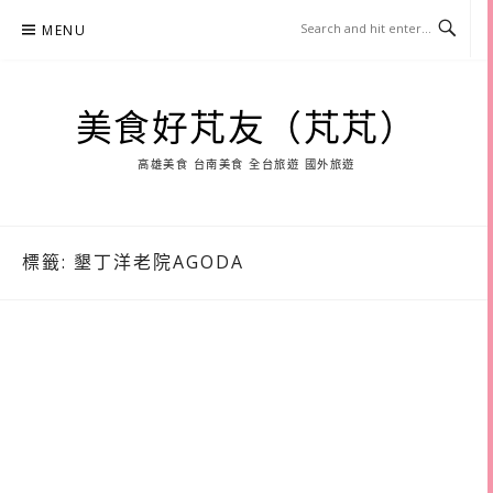
Skip
MENU
to
content
美食好芃友（芃芃）
高雄美食 台南美食 全台旅遊 國外旅遊
標籤:
墾丁洋老院AGODA