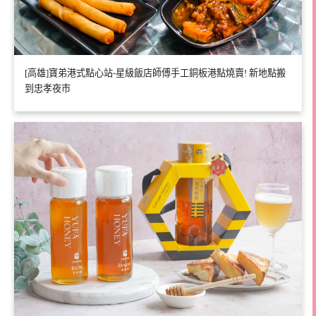
[高雄]寶弟港式點心站-星級飯店師傅手工銅板港點燒賣! 新地點搬
到忠孝夜市