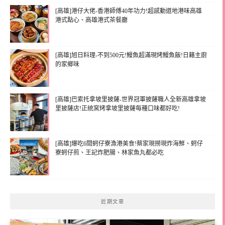
[高雄]港仔大佬-香港師傅40年功力!超感動道地港味高雄
港式點心、高雄港式茶餐廳
[高雄]旭日料理-不到500元!鰻魚超滿現烤鰻魚飯!日籍主廚
的家鄉味
[高雄]巴索托拿坡里披薩-世界冠軍披薩職人全新高雄拿坡
里披薩店!正統窯烤拿坡里披薩每種口味都好吃!
[高雄]爆吃6間蚵仔寮漁港美食!蔡家現撈現炸海鮮、蚵仔
寮蚵仔煎、王記炸肥腸、林家魚丸都必吃
近期文章