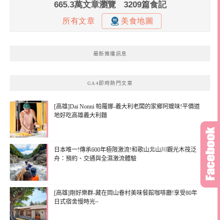
最新推播訊息
GA4即時熱門文章
[高雄]Dai Nonni 帕羅娜-義大利老闆的家鄉阿嬤味!平價道
地好吃高雄義大利麵
日本唯一!傳承600年極限激流!和歌山北山川觀光木筏泛
舟：預約、交通與全濕激流體驗
[高雄]剛好樂群-藏在岡山眷村美味餐館咖啡廳!享受80年
日式宿舍慢時光~