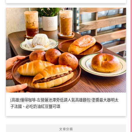
[高雄]懂得咖啡-左營蓮池潭旁低調人氣高雄麵包!塗醬最大器明太
子法國、必吃奶油紅豆鹽可頌
文章分類