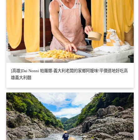
[高雄]Dai Nonni 帕羅娜-義大利老闆的家鄉阿嬤味!平價道地好吃高
雄義大利麵