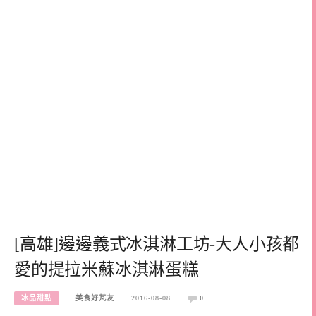
[高雄]邊邊義式冰淇淋工坊-大人小孩都
愛的提拉米蘇冰淇淋蛋糕
冰品甜點
美食好芃友
2016-08-08
0