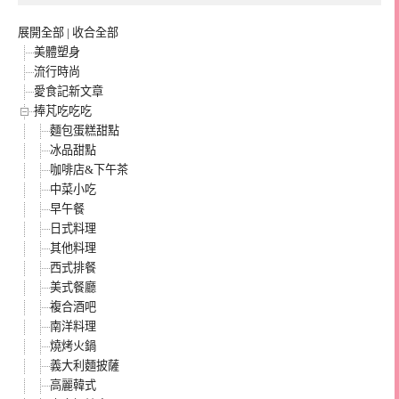
展開全部
|
收合全部
美體塑身
流行時尚
愛食記新文章
捧芃吃吃吃
麵包蛋糕甜點
冰品甜點
咖啡店&下午茶
中菜小吃
早午餐
日式料理
其他料理
西式排餐
美式餐廳
複合酒吧
南洋料理
燒烤火鍋
義大利麵披薩
高麗韓式