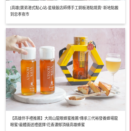
[高雄]寶弟港式點心站-星級飯店師傅手工銅板港點燒賣! 新地點搬
到忠孝夜市
【高雄伴手禮推薦】大崗山龍眼蜂蜜推薦!傳承三代裕發養蜂場龍
眼蜜!最體面送禮選擇!花香濃郁頂級高雄蜂蜜