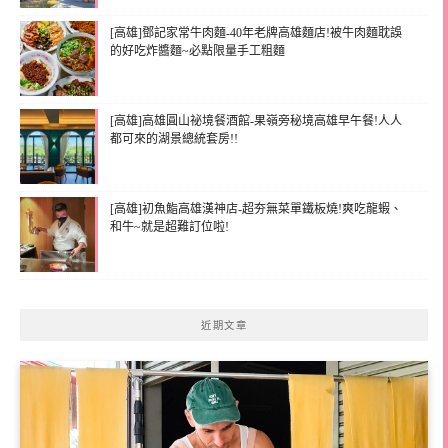
[高雄]鄧記家常牛肉麵-40年老牌高雄麵店!被牛肉麵耽誤
的好吃炸醬麵~必點限量手工粗麵
[高雄]高雄圓山祕境餐酒館-果嶺旁秘境高雄早午餐!人人
都可來的湖景總統套房!!
[高雄]初魚鮨高雄漢神店-超夯無菜單鐵板燒!爽吃龍蝦、
和牛~就是超難訂位啦!
近期文章