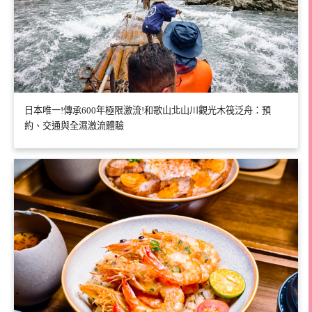
日本唯一!傳承600年極限激流!和歌山北山川觀光木筏泛舟：預
約、交通與全濕激流體驗