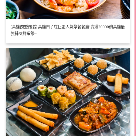
[高雄]究鶴餐館-高雄凹子底巨蛋人氣聚餐餐廳!賣爆20000碗高雄最
強蒜味鮮蝦飯~