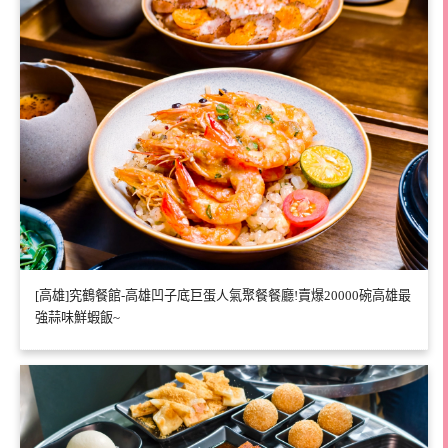
[高雄]究鶴餐館-高雄凹子底巨蛋人氣聚餐餐廳!賣爆20000碗高雄最
強蒜味鮮蝦飯~