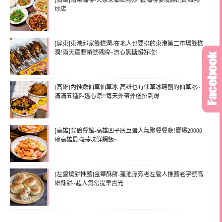
[高雄]雨果咖啡-大家來都點熱炒?被咖啡宴耽誤的高雄熱
炒店
[屏東]東港邱家雙糕潤-在地人也要排的東港第二市場雙糕
潤!雨天還要領號碼牌~流心黑糖超好吃!
[高雄]內惟嫩仙草仙草冰-高雄也有仙草冰磚刨的仙草冰~
滿滿五種料透心涼!!每天外帶外送排到爆
[高雄]究鶴餐館-高雄凹子底巨蛋人氣聚餐餐廳!賣爆20000
碗高雄最強蒜味鮮蝦飯~
[左營燒餅推薦]金華酥餅-蓮池潭旁老左營人推薦老字號高
雄酥餅~超人氣常提早賣光