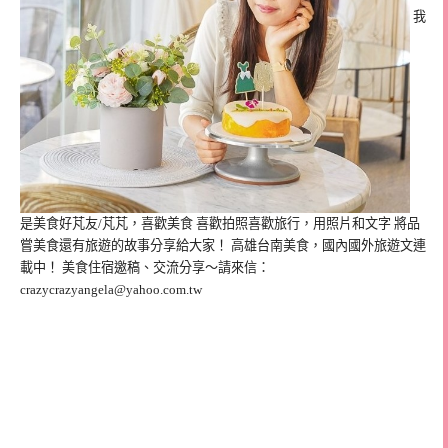
我
是美食好芃友/芃芃，喜歡美食 喜歡拍照喜歡旅行，用照片和文字 將品
嘗美食還有旅遊的故事分享給大家！ 高雄台南美食，國內國外旅遊文連
載中！ 美食住宿邀稿、交流分享～請來信：
crazycrazyangela@yahoo.com.tw