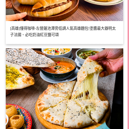
[高雄]懂得咖啡-左營蓮池潭旁低調人氣高雄麵包!塗醬最大器明太
子法國、必吃奶油紅豆鹽可頌