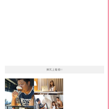
字:
捧芃上電視!!