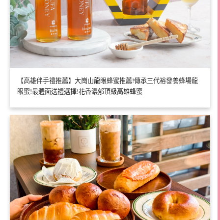
【高雄伴手禮推薦】大崗山龍眼蜂蜜推薦!傳承三代裕發養蜂場龍
眼蜜!最體面送禮選擇!花香濃郁頂級高雄蜂蜜