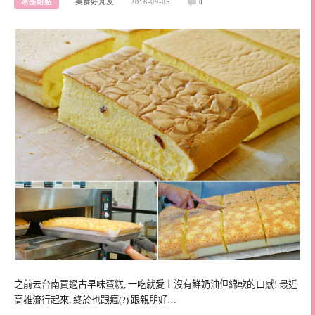
冰品甜點
美食好芃友
2016-09-05
0
之前去台南買過古早味蛋糕, 一吃就愛上沒有鮮奶油但綿軟的口感! 最近
高雄流行起來, 終於也跟瘋(?) 跟親朋好…