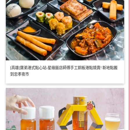
[高雄]寶弟港式點心站-星級飯店師傅手工銅板港點燒賣! 新地點搬
到忠孝夜市