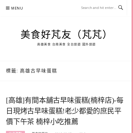
Skip
MENU
to
content
美食好芃友（芃芃）
高雄美食 台南美食 全台旅遊 國外旅遊
標籤:
高雄古早味蛋糕
[高雄]有間本舖古早味蛋糕(楠梓店)-每
日現烤古早味蛋糕!老少都愛的庶民平
價下午茶 楠梓小吃推薦