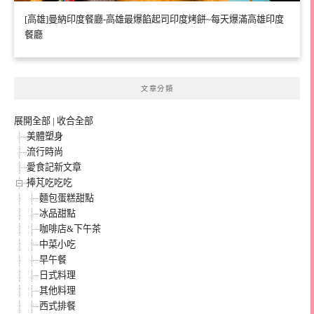
[高雄]曼納印度餐廳-高雄最爆餡起司印度烤餅~每天爆滿高雄印度
餐廳
文章分類
展開全部
|
收合全部
美體塑身
流行時尚
愛食記新文章
捧芃吃吃吃
麵包蛋糕甜點
冰品甜點
咖啡店&下午茶
中菜小吃
早午餐
日式料理
其他料理
西式排餐