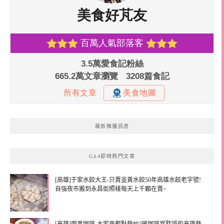
最新推播訊息
GA4即時熱門文章
[高雄]于家水餃大王-只賣韭黃水餃50年高雄水餃老字號!
自強夜市搬到永昌街照樣每天上千顆在賣~