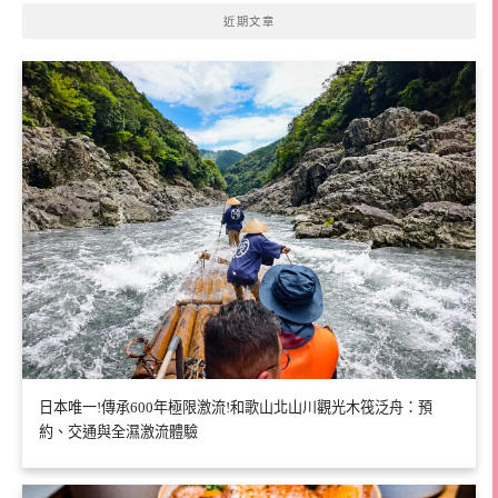
近期文章
日本唯一!傳承600年極限激流!和歌山北山川觀光木筏泛舟：預
約、交通與全濕激流體驗