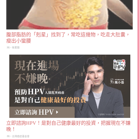
腹部脂肪的「剋星」找到了，常吃這幾物，吃走大肚囊，
瘦出小蠻腰
PR・新素簡
立即諮詢HPV！是對自己健康最好的投資，把握現在不嫌
晚！
PR・台灣癌症基金會