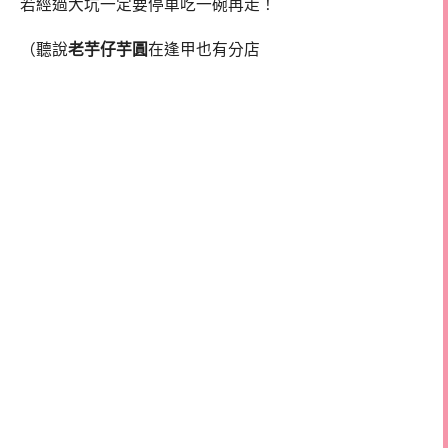
若經過大坑一定要停車吃一碗再走！
（聽說
老芋仔芋圓
在逢甲也有分店