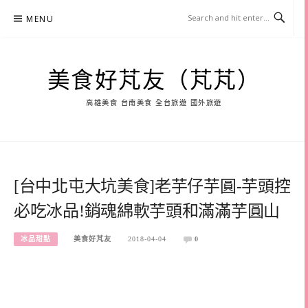
Skip
MENU
to
content
美食好芃友（芃芃）
高雄美食 台南美食 全台旅遊 國外旅遊
[台中北屯大坑美食]老芋仔芋圓-芋頭控
必吃冰品!銷魂綿軟芋頭和滿滿芋圓山
冰品甜點
美食好芃友
2018-04-04
0