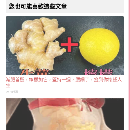
您也可能喜歡這些文章
減肥首選，檸檬加它，堅持一週，腰細了，瘦到你懷疑人
生
PR・新素簡