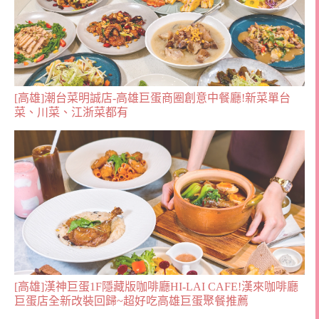
[高雄]潮台菜明誠店-高雄巨蛋商圈創意中餐廳!新菜單台
菜、川菜、江浙菜都有
[高雄]漢神巨蛋1F隱藏版咖啡廳HI-LAI CAFE!漢來咖啡廳
巨蛋店全新改裝回歸~超好吃高雄巨蛋聚餐推薦