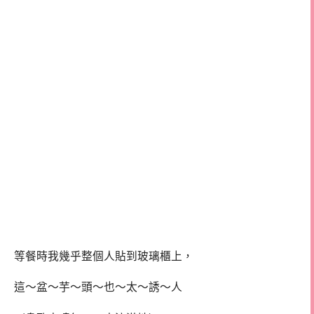
等餐時我幾乎整個人貼到玻璃櫃上，
這～盆～芋～頭～也～太～誘～人