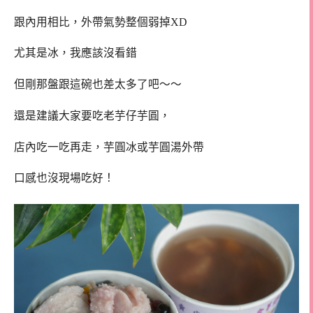
跟內用相比，外帶氣勢整個弱掉XD
尤其是冰，我應該沒看錯
但剛那盤跟這碗也差太多了吧～～
還是建議大家要吃老芋仔芋圓，
店內吃一吃再走，芋圓冰或芋圓湯外帶
口感也沒現場吃好！