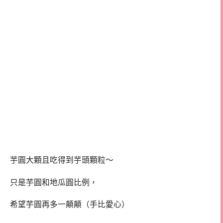
芋圓大顆且吃得到芋頭顆粒～
只是芋圓和地瓜圓比例，
希望芋圓再多一顛顛（手比愛心）