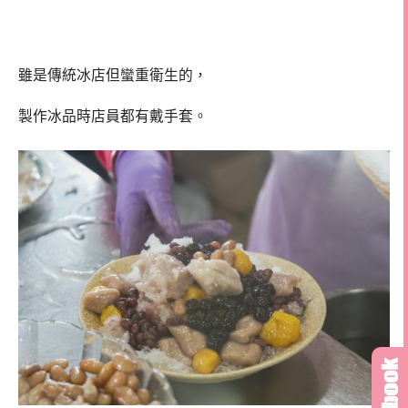
雖是傳統冰店但蠻重衛生的，
製作冰品時店員都有戴手套。