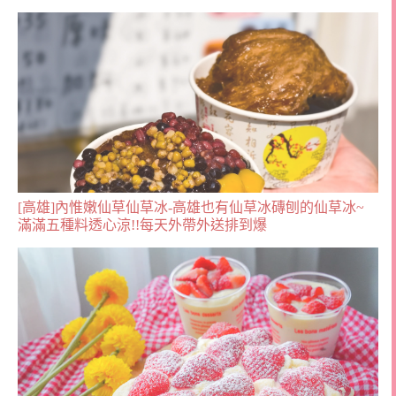
[高雄]內惟嫩仙草仙草冰-高雄也有仙草冰磚刨的仙草冰~
滿滿五種料透心涼!!每天外帶外送排到爆