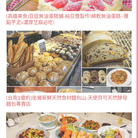
[高雄美食]豆逗無油蛋糕舖-純豆漿製作!綿軟無油蛋糕~爆
餡芋泥x濃厚芝麻必吃!
[台南][邀約]坐擁新鮮天然食材麵包山-天使貝可天然酵母
麵包專賣店