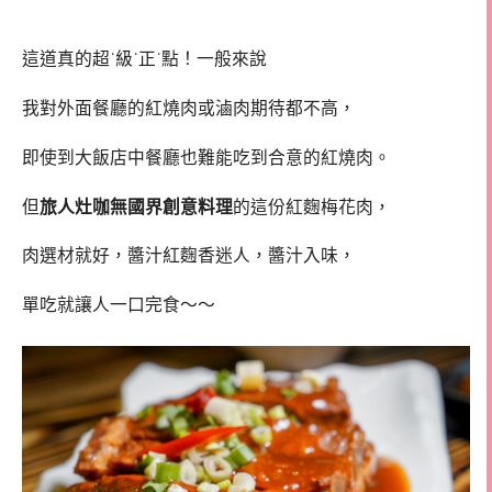
這道真的超˙級˙正˙點！一般來說
我對外面餐廳的紅燒肉或滷肉期待都不高，
即使到大飯店中餐廳也難能吃到合意的紅燒肉。
但
旅人灶咖無國界創意料理
的這份紅麴梅花肉，
肉選材就好，醬汁紅麴香迷人，醬汁入味，
單吃就讓人一口完食～～