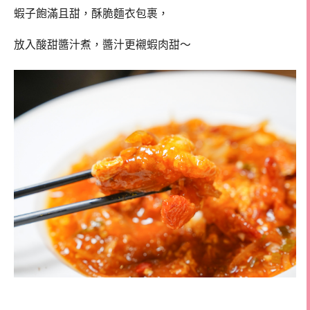
蝦子飽滿且甜，酥脆麵衣包裹，
放入酸甜醬汁煮，醬汁更襯蝦肉甜～