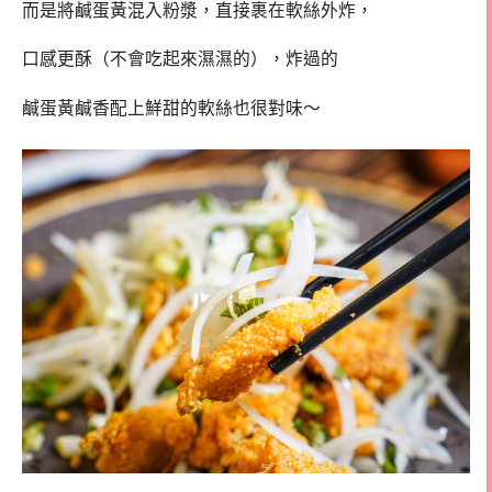
而是將鹹蛋黃混入粉漿，直接裹在軟絲外炸，
口感更酥（不會吃起來濕濕的），炸過的
鹹蛋黃鹹香配上鮮甜的軟絲也很對味～