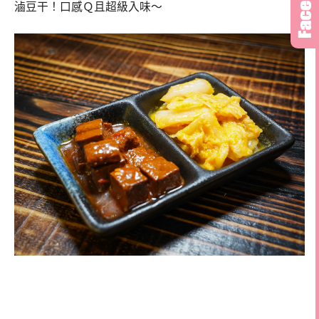
滷豆干！口感Ｑ且超級入味～