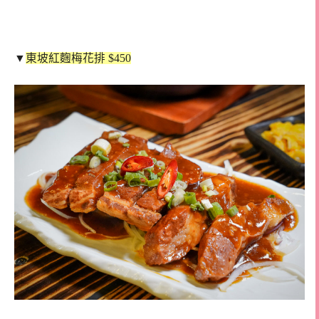
▼
東坡紅麴梅花排 $450