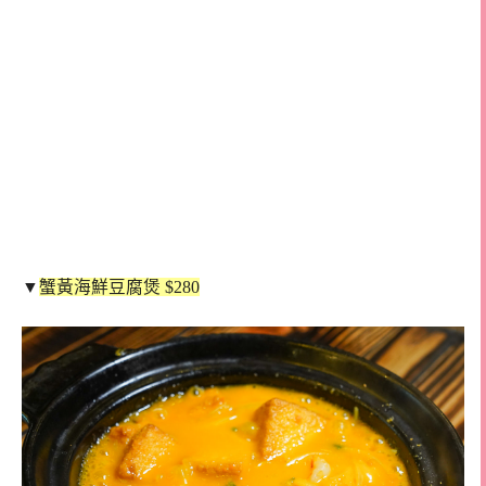
▼
蟹黃海鮮豆腐煲 $280