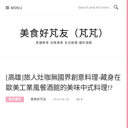
Skip
MENU
to
content
美食好芃友（芃芃）
高雄美食 台南美食 全台旅遊 國外旅遊
[高雄]旅人灶咖無國界創意料理-藏身在
歐美工業風餐酒館的美味中式料理!?
複合酒吧
美食好芃友
2019-06-20
0