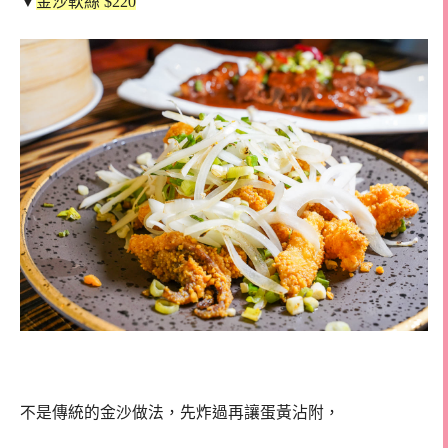
▼
金沙軟絲 $220
不是傳統的金沙做法，先炸過再讓蛋黃沾附，